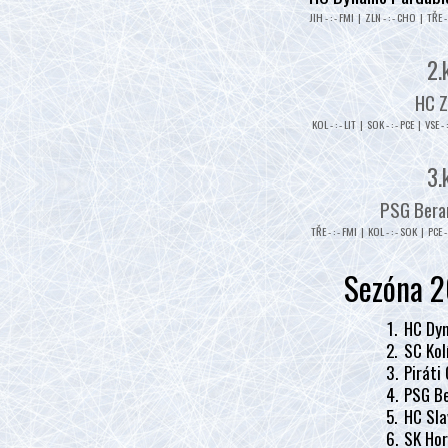
JIH - : - FMI | ZLN - : - CHO | TŘE - 
2.
HC Z
KOL - : - LIT | SOK - : - PCE | VSE - 
3.
PSG Beran
TŘE - : - FMI | KOL - : - SOK | PCE - 
Sezóna 2
1.
HC Dyn
2.
SC Kol
3.
Piráti
4.
PSG Be
5.
HC Sla
6.
SK Hor