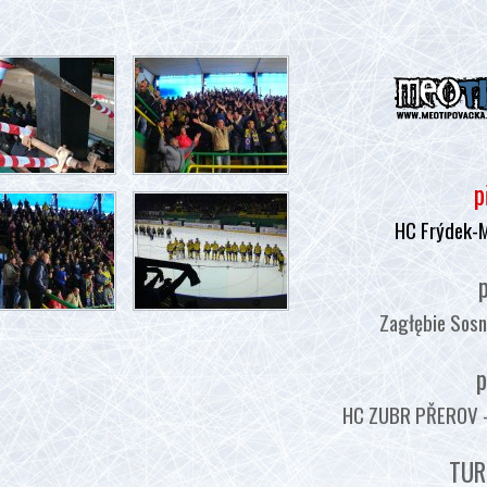
p
HC Frýdek-
p
Zagłębie Sosn
p
HC ZUBR PŘEROV - :
TUR