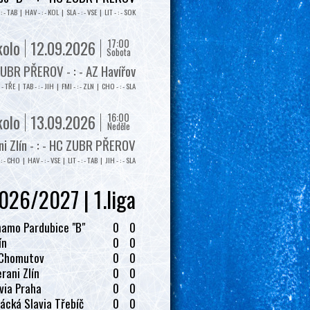
: - TAB | HAV - : - KOL | SLA - : - VSE | LIT - : - SOK
17:00
kolo
12.09.2026
Sobota
UBR PŘEROV - : - AZ Havířov
: - TŘE | TAB - : - JIH | FMI - : - ZLN | CHO - : - SLA
16:00
kolo
13.09.2026
Neděle
i Zlín - : - HC ZUBR PŘEROV
: - CHO | HAV - : - VSE | LIT - : - TAB | JIH - : - SLA
026/2027 | 1.liga
amo Pardubice "B"
0
0
ín
0
0
 Chomutov
0
0
rani Zlín
0
0
via Praha
0
0
ácká Slavia Třebíč
0
0