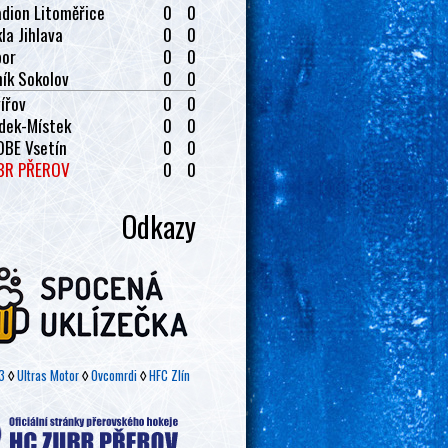
dion Litoměřice
0
0
la Jihlava
0
0
bor
0
0
ík Sokolov
0
0
ířov
0
0
dek-Místek
0
0
OBE Vsetín
0
0
BR PŘEROV
0
0
Odkazy
3
◊
Ultras Motor
◊
Ovcomrdi
◊
HFC Zlín