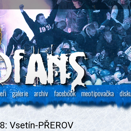
eři
galerie
archiv
facebook
meotipovačka
disk
18: Vsetín-PŘEROV