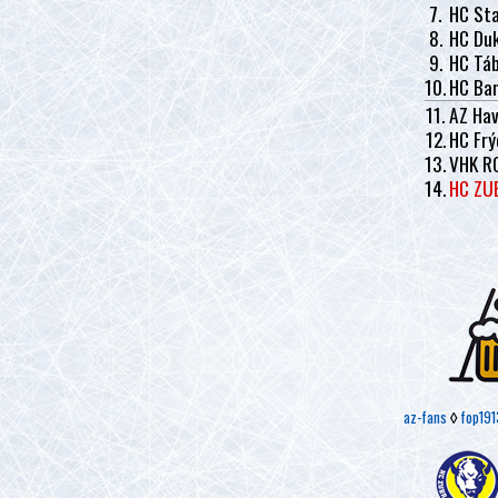
7.
HC Sta
8.
HC Duk
9.
HC Tá
10.
HC Ban
11.
AZ Hav
12.
HC Frý
13.
VHK R
14.
HC ZU
az-fans
◊
fop191