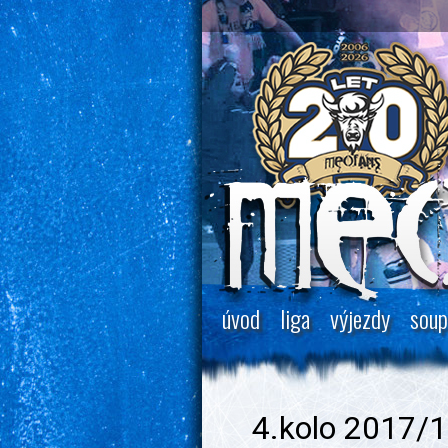
úvod
liga
výjezdy
soup
4.kolo 2017/