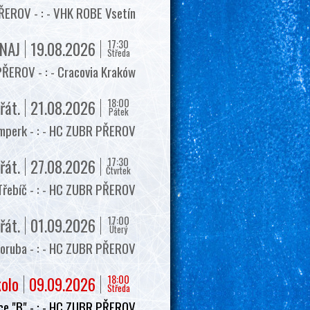
EROV - : - VHK ROBE Vsetín
17:30
NAJ
19.08.2026
Středa
ŘEROV - : - Cracovia Kraków
18:00
řát.
21.08.2026
Pátek
mperk - : - HC ZUBR PŘEROV
17:30
řát.
27.08.2026
Čtvrtek
Třebíč - : - HC ZUBR PŘEROV
17:00
řát.
01.09.2026
Úterý
oruba - : - HC ZUBR PŘEROV
18:00
kolo
09.09.2026
Středa
e "B" - : - HC ZUBR PŘEROV