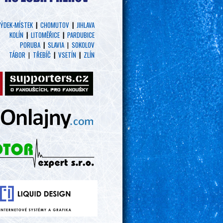
ÝDEK-MÍSTEK
|
CHOMUTOV
|
JIHLAVA
KOLÍN
|
LITOMĚŘICE
|
PARDUBICE
PORUBA
|
SLAVIA
|
SOKOLOV
TÁBOR
|
TŘEBÍČ
|
VSETÍN
|
ZLÍN