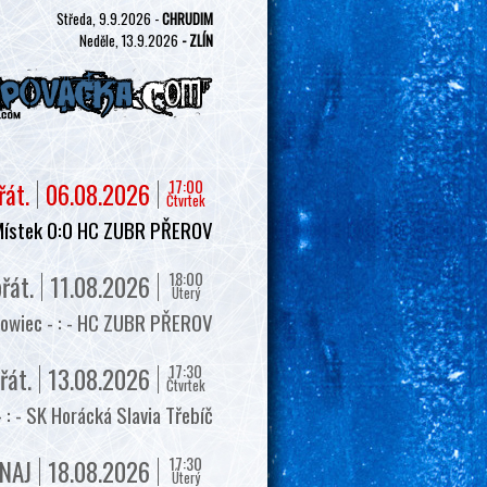
Středa, 9.9.2026 -
CHRUDIM
Neděle, 13.9.2026
- ZLÍN
17:00
řát.
06.08.2026
Čtvrtek
Místek 0:0 HC ZUBR PŘEROV
18:00
řát.
11.08.2026
Úterý
owiec - : - HC ZUBR PŘEROV
17:30
řát.
13.08.2026
Čtvrtek
 - SK Horácká Slavia Třebíč
17:30
NAJ
18.08.2026
Úterý