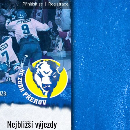
Přihlásit se
|
Registrace
uze
Nejbližší výjezdy