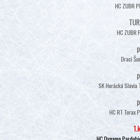
HC ZUBR PŘ
TUR
HC ZUBR P
p
Draci Šu
p
SK Horácká Slavia 
p
HC RT Torax P
1.
HC Dynamo Pardubic