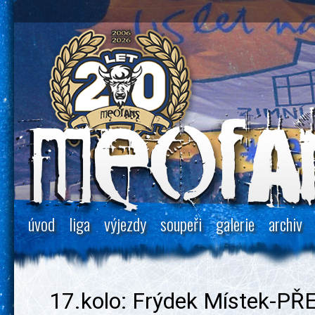
úvod
liga
výjezdy
soupeři
galerie
archiv
17.kolo: Frýdek Místek-P