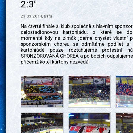
2:3"
23.03.2014, Bafu
Na čtvrté finále si klub společně s hlavním sponzor
celostadionovou kartoniádu, o které se d
momentě kdy na zimák jdeme chystat vlastní p
sponzorském choreu se odmítáme podílet a p
kartoniádě pouze roztahujeme protestní n
SPONZOROVANÁ CHOREA a po bocích odpalujeme 
přičemž kotel kartony nezvedá!