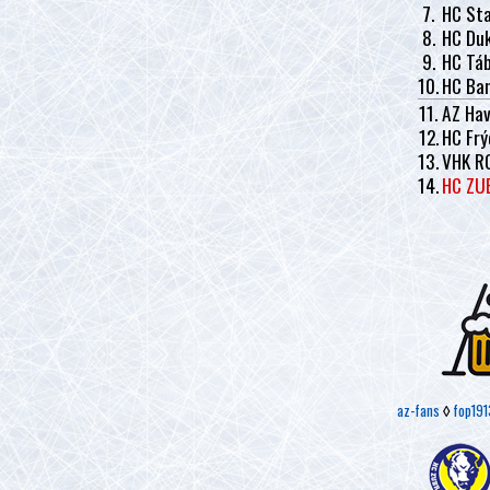
7.
HC Sta
8.
HC Duk
9.
HC Tá
10.
HC Ban
11.
AZ Hav
12.
HC Frý
13.
VHK R
14.
HC ZU
az-fans
◊
fop191