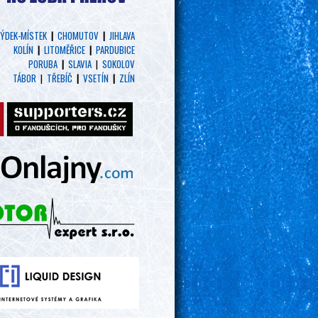
ÝDEK-MÍSTEK
|
CHOMUTOV
|
JIHLAVA
KOLÍN
|
LITOMĚŘICE
|
PARDUBICE
PORUBA
|
SLAVIA
|
SOKOLOV
TÁBOR
|
TŘEBÍČ
|
VSETÍN
|
ZLÍN