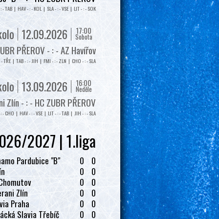
: - TAB | HAV - : - KOL | SLA - : - VSE | LIT - : - SOK
17:00
kolo
12.09.2026
Sobota
UBR PŘEROV - : - AZ Havířov
: - TŘE | TAB - : - JIH | FMI - : - ZLN | CHO - : - SLA
16:00
kolo
13.09.2026
Neděle
i Zlín - : - HC ZUBR PŘEROV
: - CHO | HAV - : - VSE | LIT - : - TAB | JIH - : - SLA
026/2027 | 1.liga
amo Pardubice "B"
0
0
ín
0
0
 Chomutov
0
0
rani Zlín
0
0
via Praha
0
0
ácká Slavia Třebíč
0
0