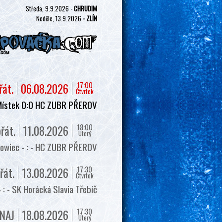
Středa, 9.9.2026 -
CHRUDIM
Neděle, 13.9.2026
- ZLÍN
17:00
řát.
06.08.2026
Čtvrtek
Místek 0:0 HC ZUBR PŘEROV
18:00
řát.
11.08.2026
Úterý
owiec - : - HC ZUBR PŘEROV
17:30
řát.
13.08.2026
Čtvrtek
 - SK Horácká Slavia Třebíč
17:30
NAJ
18.08.2026
Úterý