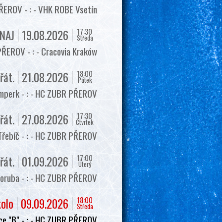
EROV - : - VHK ROBE Vsetín
17:30
NAJ
19.08.2026
Středa
ŘEROV - : - Cracovia Kraków
18:00
řát.
21.08.2026
Pátek
mperk - : - HC ZUBR PŘEROV
17:30
řát.
27.08.2026
Čtvrtek
Třebíč - : - HC ZUBR PŘEROV
17:00
řát.
01.09.2026
Úterý
oruba - : - HC ZUBR PŘEROV
18:00
kolo
09.09.2026
Středa
e "B" - : - HC ZUBR PŘEROV