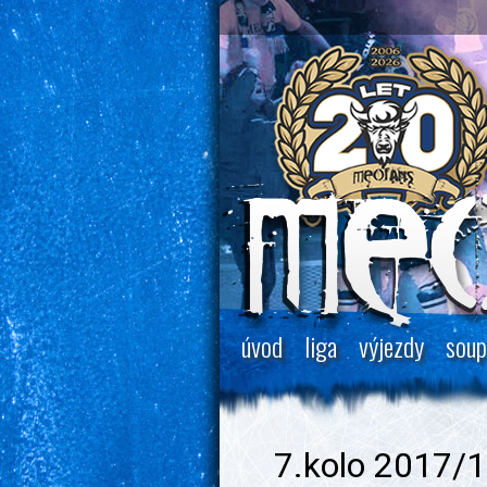
úvod
liga
výjezdy
soup
7.kolo 2017/