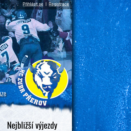
Přihlásit se
|
Registrace
uze
Nejbližší výjezdy