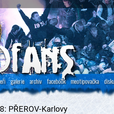
eři
galerie
archiv
facebook
meotipovačka
disk
18: PŘEROV-Karlovy