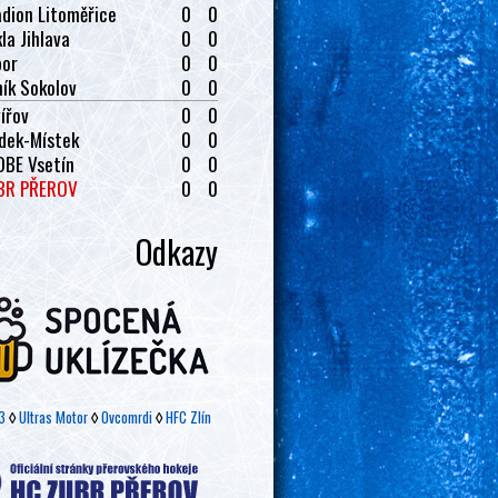
dion Litoměřice
0
0
la Jihlava
0
0
bor
0
0
ík Sokolov
0
0
ířov
0
0
dek-Místek
0
0
OBE Vsetín
0
0
BR PŘEROV
0
0
Odkazy
3
◊
Ultras Motor
◊
Ovcomrdi
◊
HFC Zlín