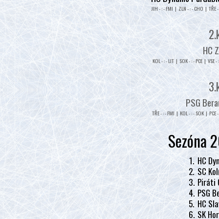
JIH - : - FMI | ZLN - : - CHO | TŘE - 
2.
HC Z
KOL - : - LIT | SOK - : - PCE | VSE - 
3.
PSG Beran
TŘE - : - FMI | KOL - : - SOK | PCE - 
Sezóna 2
1.
HC Dyn
2.
SC Kol
3.
Piráti
4.
PSG Be
5.
HC Sla
6.
SK Hor