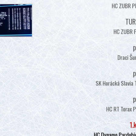
HC ZUBR PŘ
TUR
HC ZUBR P
p
Draci Šu
p
SK Horácká Slavia 
p
HC RT Torax P
1.
HC Dynamo Pardubic