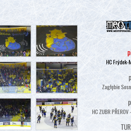
p
HC Frýdek-
p
Zagłębie Sosn
p
HC ZUBR PŘEROV - :
TUR