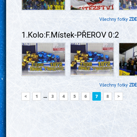
Všechny fotky
ZDE
1.Kolo:F.Místek-PŘEROV 0:2
Všechny fotky
ZDE
<
1
...
3
4
5
6
7
8
>