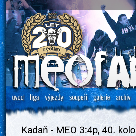
úvod
liga
výjezdy
soupeři
galerie
archiv
Kadaň - MEO 3:4p, 40. kolo