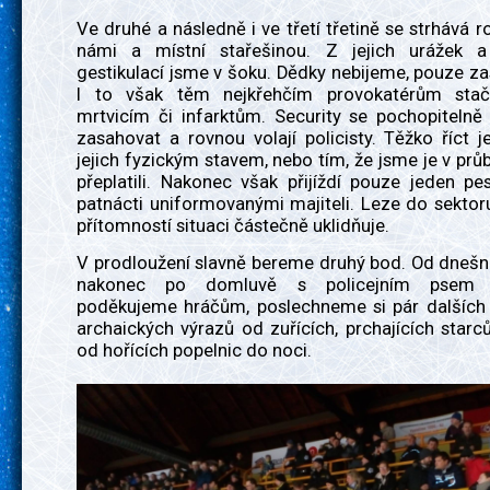
Ve druhé a následně i ve třetí třetině se strhává 
námi a místní stařešinou. Z jejich urážek a
gestikulací jsme v šoku. Dědky nebijeme, pouze z
I to však těm nejkřehčím provokatérům stač
mrtvicím či infarktům. Security se pochopitelně
zasahovat a rovnou volají policisty. Těžko říct je
jejich fyzickým stavem, nebo tím, že jsme je v pr
přeplatili. Nakonec však přijíždí pouze jeden p
patnácti uniformovanými majiteli. Leze do sektor
přítomností situaci částečně uklidňuje.
V prodloužení slavně bereme druhý bod. Od dnešn
nakonec po domluvě s policejním psem u
poděkujeme hráčům, poslechneme si pár dalších
archaických výrazů od zuřících, prchajících starc
od hořících popelnic do noci.