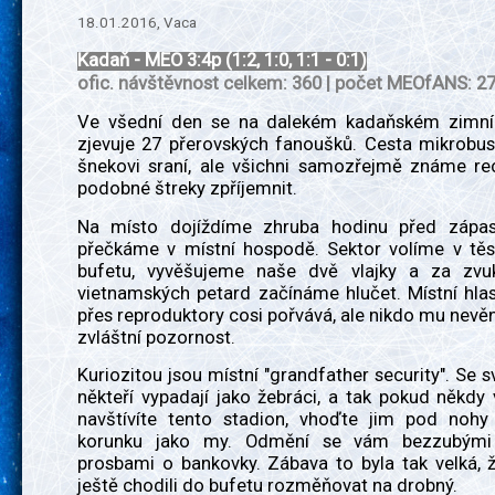
18.01.2016, Vaca
Kadaň - MEO 3:4p (1:2, 1:0, 1:1 - 0:1)
ofic. návštěvnost celkem: 360 | počet MEOfANS: 2
Ve všední den se na dalekém kadaňském zimní
zjevuje 27 přerovských fanoušků. Cesta mikrobus
šnekovi sraní, ale všichni samozřejmě známe rec
podobné štreky zpříjemnit.
Na místo dojíždíme zhruba hodinu před zápas
přečkáme v místní hospodě. Sektor volíme v těsn
bufetu, vyvěšujeme naše dvě vlajky a za zvu
vietnamských petard začínáme hlučet. Místní hla
přes reproduktory cosi pořvává, ale nikdo mu nevě
zvláštní pozornost.
Kuriozitou jsou místní "grandfather security". Se 
někteří vypadají jako žebráci, a tak pokud někd
navštívíte tento stadion, vhoďte jim pod nohy
korunku jako my. Odmění se vám bezzubým
prosbami o bankovky. Zábava to byla tak velká, ž
ještě chodili do bufetu rozměňovat na drobný.