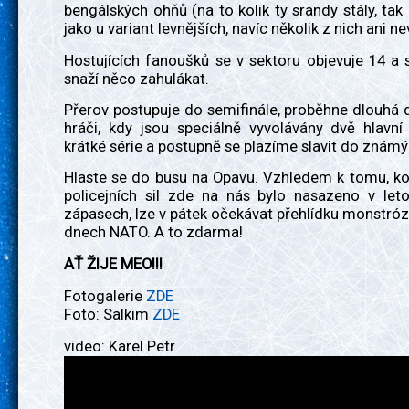
bengálských ohňů (na to kolik ty srandy stály, tak 
jako u variant levnějších, navíc několik z nich ani nev
Hostujících fanoušků se v sektoru objevuje 14 a
snaží něco zahulákat.
Přerov postupuje do semifinále, proběhne dlouhá
hráči, kdy jsou speciálně vyvolávány dvě hlavní
krátké série a postupně se plazíme slavit do znám
Hlaste se do busu na Opavu. Vzhledem k tomu, ko
policejních sil zde na nás bylo nasazeno v let
zápasech, lze v pátek očekávat přehlídku monstróz
dnech NATO. A to zdarma!
AŤ ŽIJE MEO!!!
Fotogalerie
ZDE
Foto: Salkim
ZDE
video: Karel Petr