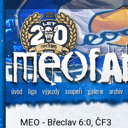
úvod
liga
výjezdy
soupeři
galerie
archiv
MEO - Břeclav 6:0, ČF3