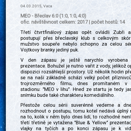
04.03.2015, Vaca
MEO - Břeclav 6:0 (1:0, 1:0, 4:0)
ofic. návštěvnost celkem: 2017 | počet hostů: 14
Třetí čtvrtfinálový zápas opět ovládli Zubři 
postupují přes břeclavský klub s celkovým skór
mužstvo soupeře nebylo schopno za celou séri
Vojtkovy branky jediný puk.
V den zápasu je ještě narychlo vyrobena 
prezentace. Bohužel je nutno vařit z vody, jelikož o
dispozici rozsáhlejší prostory. Už několik hodin 
se na naší základně schází velký počet příznivc
trojrozměrného filmu, dnes promítaném v 
stadionu: "MEO v lihu". Hned ze startu je tedy ja
snímku bude také charakteru komediálního.
Přestože celou sérii suverénně vedeme a d
rozhodnout o postupu, tomu kotel nedává úpln
na to, kolik v něm bylo dnes lidí, to rozhodně není
třetí třetině je vytažena "Blue & Yellow" prezenta
vlajky na tyčích a po konci zápasu je k vid