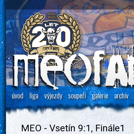
úvod
liga
výjezdy
soupeři
galerie
archiv
MEO - Vsetín 9:1, Finále1