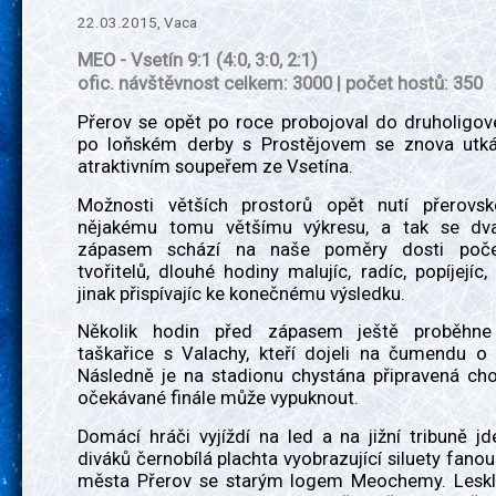
22.03.2015, Vaca
MEO - Vsetín 9:1 (4:0, 3:0, 2:1)
ofic. návštěvnost celkem: 3000 | počet hostů: 350
Přerov se opět po roce probojoval do druholigov
po loňském derby s Prostějovem se znova utká
atraktivním soupeřem ze Vsetína.
Možnosti větších prostorů opět nutí přerovs
nějakému tomu většímu výkresu, a tak se dv
zápasem schází na naše poměry dosti poč
tvořitelů, dlouhé hodiny malujíc, radíc, popíjejíc, 
jinak přispívajíc ke konečnému výsledku.
Několik hodin před zápasem ještě proběhne
taškařice s Valachy, kteří dojeli na čumendu o 
Následně je na stadionu chystána připravená cho
očekávané finále může vypuknout.
Domácí hráči vyjíždí na led a na jižní tribuně j
diváků černobílá plachta vyobrazující siluety fano
města Přerov se starým logem Meochemy. Leskl