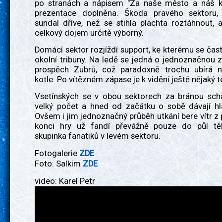
po stranách a nápisem "Za naše město a náš kl
prezentace doplněna. Škoda pravého sektoru, 
sundal dříve, než se stihla plachta roztáhnout, a
celkový dojem určitě výborný.
Domácí sektor rozjíždí support, ke kterému se často
okolní tribuny. Na ledě se jedná o jednoznačnou z
prospěch Zubrů, což paradoxně trochu ubírá n
kotle. Po vítězném zápase je k vidění ještě nějaký t
Vsetínských se v obou sektorech za bránou sch
velký počet a hned od začátku o sobě dávají hla
Ovšem i jim jednoznačný průběh utkání bere vítr z 
konci hry už fandí převážně pouze do půl tě
skupinka fanatiků v levém sektoru.
Fotogalerie
ZDE
Foto: Salkim
ZDE
video: Karel Petr