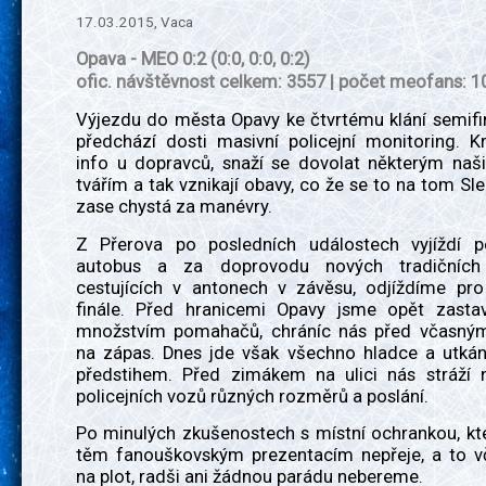
17.03.2015, Vaca
Opava - MEO 0:2 (0:0, 0:0, 0:2)
ofic. návštěvnost celkem: 3557 | počet meofans: 1
Výjezdu do města Opavy ke čtvrtému klání semifi
předchází dosti masivní policejní monitoring. Kr
info u dopravců, snaží se dovolat některým n
tvářím a tak vznikají obavy, co že se to na tom Sl
zase chystá za manévry.
Z Přerova po posledních událostech vyjíždí 
autobus a za doprovodu nových tradičních 
cestujících v antonech v závěsu, odjíždíme pr
finále. Před hranicemi Opavy jsme opět zasta
množstvím pomahačů, chráníc nás před včasný
na zápas. Dnes jde však všechno hladce a utkán
předstihem. Před zimákem na ulici nás stráží 
policejních vozů různých rozměrů a poslání.
Po minulých zkušenostech s místní ochrankou, kt
těm fanouškovským prezentacím nepřeje, a to vč
na plot, radši ani žádnou parádu nebereme.