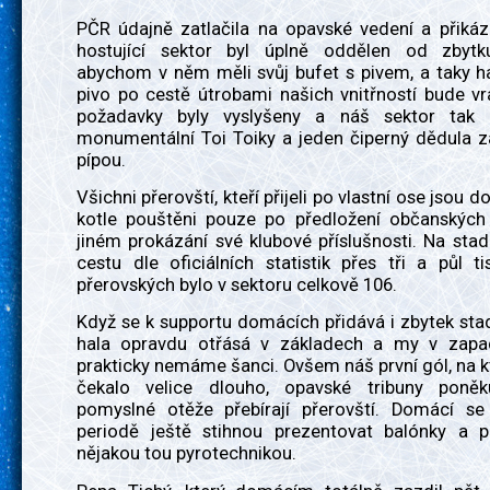
PČR údajně zatlačila na opavské vedení a přikáz
hostující sektor byl úplně oddělen od zbytk
abychom v něm měli svůj bufet s pivem, a taky ha
pivo po cestě útrobami našich vnitřností bude v
požadavky byly vyslyšeny a náš sektor tak z
monumentální Toi Toiky a jeden čiperný dědula z
pípou.
Všichni přerovští, kteří přijeli po vlastní ose jsou d
kotle pouštěni pouze po předložení občanských 
jiném prokázání své klubové příslušnosti. Na stad
cestu dle oficiálních statistik přes tři a půl ti
přerovských bylo v sektoru celkově 106.
Když se k supportu domácích přidává i zbytek sta
hala opravdu otřásá v základech a my v zapa
prakticky nemáme šanci. Ovšem náš první gól, na k
čekalo velice dlouho, opavské tribuny poněk
pomyslné otěže přebírají přerovští. Domácí se
periodě ještě stihnou prezentovat balónky a 
nějakou tou pyrotechnikou.