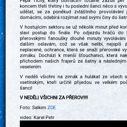
Pepa Tichý, který domácím totálně zazdil pět
koncem třetí třetiny i tu poslední šanci něco s vý
udělat, se za poněkud zvláštního provolávání
domácími, odebírá rozjímat nad svými činy do šatn
V hostujícím sektoru se už několik minut před k
slaví postup do finále. Po odjezdu hráčů do 
přerovskými fanoušky dlouhé minuty vyvoláváni 
dalším oslavám, což se však nelíbí, nejspíš 
neplacené, ochrance, která se snaží přerovské v
zimáku. Dochází k menší šťouchanici, která na
příchodem našich frajerů ze šatny a následný
veselením.
V neděli všichni na zimák a hulákat ze všech s
vsetínským, kteří určitě přijedou ve velkém po
šanci!
V NEDĚLI VŠICHNI ZA PŘEROV!!!!
Foto: Salkim
ZDE
video: Karel Petr