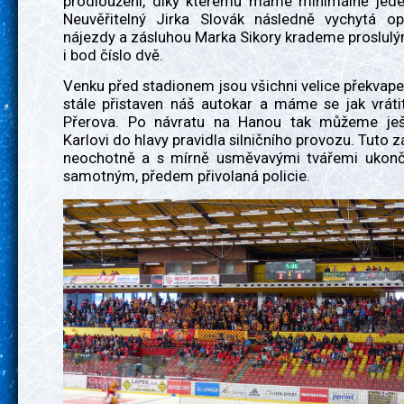
prodloužení, díky kterému máme minimálně jeden
Neuvěřitelný Jirka Slovák následně vychytá o
nájezdy a zásluhou Marka Sikory krademe proslu
i bod číslo dvě.
Venku před stadionem jsou všichni velice překvapen
stále přistaven náš autokar a máme se jak vráti
Přerova. Po návratu na Hanou tak můžeme ješ
Karlovi do hlavy pravidla silničního provozu. Tuto z
neochotně a s mírně usměvavými tvářemi ukonč
samotným, předem přivolaná policie.