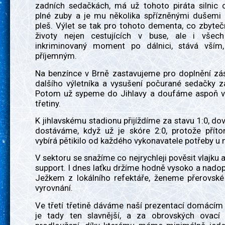
zadních sedačkách, má už tohoto piráta silnic 
plné zuby a je mu několika spřízněnými dušemi
pleš. Výlet se tak pro tohoto dementa, co zbyte
životy nejen cestujících v buse, ale i všec
inkriminovaný moment po dálnici, stává vším
příjemným.
Na benzínce v Brně zastavujeme pro doplnění zás
dalšího výletníka a vysušení počurané sedačky z
Potom už sypeme do Jihlavy a doufáme aspoň v 
třetiny.
K jihlavskému stadionu přijíždíme za stavu 1:0, dov
dostáváme, když už je skóre 2:0, protože příto
vybírá pětikilo od každého vykonavatele potřeby u m
V sektoru se snažíme co nejrychleji pověsit vlajku a
support. I dnes laťku držíme hodně vysoko a nado
Ježkem z lokálního refektáře, ženeme přerovské 
vyrovnání.
Ve třetí třetině dáváme naší prezentací domácím
je tady ten slavnější, a za obrovských ovací