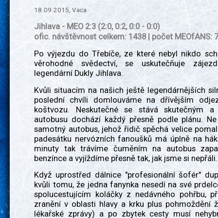
18.09.2015, Vaca
Jihlava - MEO 2:3 (2:0, 0:2, 0:0 - 0:0)
ofic. návštěvnost celkem: 1438 | počet MEOfANS: 
Po výjezdu do Třebíče, ze které nebyl nikdo sc
věrohodné svědectví, se uskutečňuje záje
legendární Dukly Jihlava.
Kvůli situacím na našich ještě legendárnějších sil
poslední chvíli domlouváme na dřívějším odj
koštvozu. Neskutečné se stává skutečným a
autobusu dochází každý přesně podle plánu. N
samotný autobus, jehož řidič spěchá velice poma
padesátku nervózních fanoušků má úplně na hák
minuty tak trávíme čuměním na autobus zapa
benzínce a vyjíždíme přesně tak, jak jsme si nepřáli.
Když uprostřed dálnice "profesionální šofér" du
kvůli tomu, že jedna fanynka nesedí na své prdelce
spolucestujícím koláčky z nedávného pohřbu, př
zranění v oblasti hlavy a krku plus pohmoždění 
lékařské zprávy) a po zbytek cesty musí nehyb