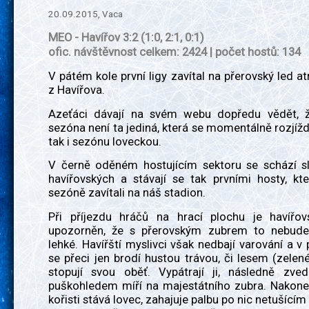
20.09.2015, Vaca
MEO - Havířov 3:2 (1:0, 2:1, 0:1)
ofic. návštěvnost celkem: 2424 | počet hostů: 134
V pátém kole první ligy zavítal na přerovský led atr
z Havířova.
Azeťáci dávají na svém webu dopředu vědět, 
sezóna není ta jediná, která se momentálně rozjíždí
tak i sezónu loveckou.
V černě oděném hostujícím sektoru se schází s
havířovských a stávají se tak prvními hosty, kte
sezóně zavítali na náš stadion.
Při příjezdu hráčů na hrací plochu je havířo
upozorněn, že s přerovským zubrem to nebude
lehké. Havířští myslivci však nedbají varování a v p
se přeci jen brodí hustou trávou, či lesem (zelen
stopují svou oběť. Vypátrají ji, následně zveda
puškohledem míří na majestátního zubra. Nakone
kořisti stává lovec, zahajuje palbu po nic netušícím