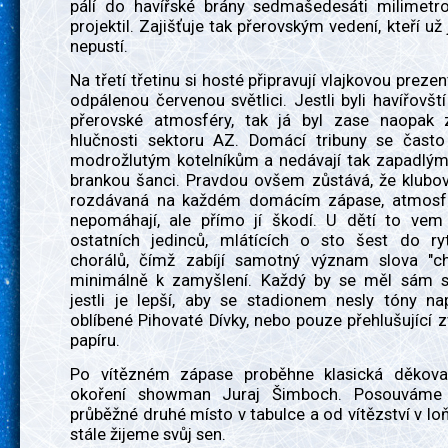
pálí do havířské brány sedmašedesáti milimet
projektil. Zajišťuje tak přerovským vedení, kteří už
nepustí.
Na třetí třetinu si hosté připravují vlajkovou preze
odpálenou červenou světlici. Jestli byli havířovšt
přerovské atmosféry, tak já byl zase naopak
hlučnosti sektoru AZ. Domácí tribuny se často 
modrožlutým kotelníkům a nedávají tak zapadlý
brankou šanci. Pravdou ovšem zůstává, že klubov
rozdávaná na každém domácím zápase, atmosfé
nepomáhají, ale přímo jí škodí. U dětí to vem 
ostatních jedinců, mlátících o sto šest do r
chorálů, čímž zabíjí samotný význam slova "ch
minimálně k zamyšlení. Každý by se měl sám s
jestli je lepší, aby se stadionem nesly tóny na
oblíbené Pihovaté Dívky, nebo pouze přehlušující 
papíru.
Po vítězném zápase proběhne klasická děkova
okoření showman Juraj Šimboch. Posouváme
průběžné druhé místo v tabulce a od vítězství v lo
stále žijeme svůj sen.