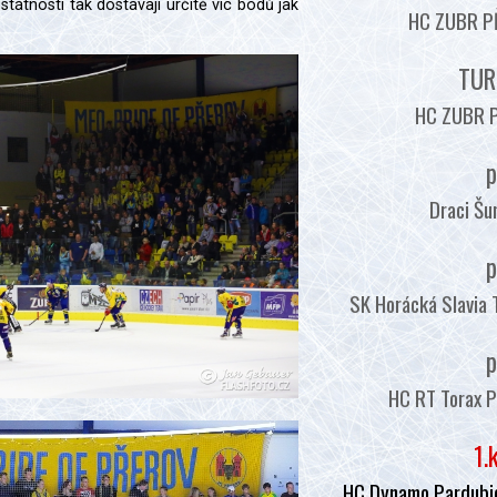
tátnosti tak dostávají určitě víc bodů jak
HC ZUBR PŘ
TUR
HC ZUBR P
p
Draci Šu
p
SK Horácká Slavia 
p
HC RT Torax P
1.
HC Dynamo Pardubic