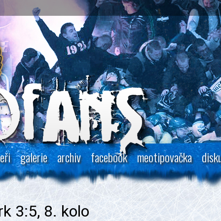
eři
galerie
archiv
facebook
meotipovačka
disk
 3:5, 8. kolo