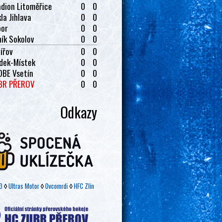
dion Litoměřice
0
0
la Jihlava
0
0
bor
0
0
ík Sokolov
0
0
ířov
0
0
dek-Místek
0
0
OBE Vsetín
0
0
BR PŘEROV
0
0
Odkazy
3
◊
Ultras Motor
◊
Ovcomrdi
◊
HFC Zlín