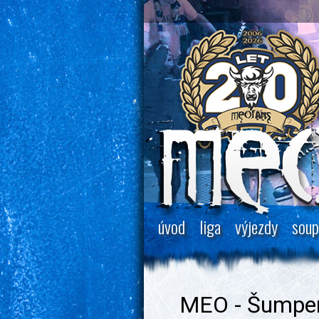
úvod
liga
výjezdy
soup
MEO - Šumperk