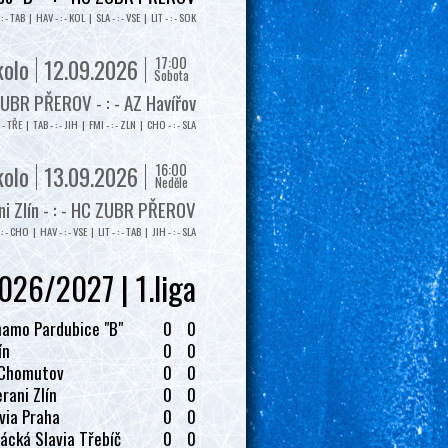
: - TAB | HAV - : - KOL | SLA - : - VSE | LIT - : - SOK
17:00
kolo
12.09.2026
Sobota
UBR PŘEROV - : - AZ Havířov
: - TŘE | TAB - : - JIH | FMI - : - ZLN | CHO - : - SLA
16:00
kolo
13.09.2026
Neděle
i Zlín - : - HC ZUBR PŘEROV
: - CHO | HAV - : - VSE | LIT - : - TAB | JIH - : - SLA
026/2027 | 1.liga
amo Pardubice "B"
0
0
ín
0
0
 Chomutov
0
0
rani Zlín
0
0
via Praha
0
0
ácká Slavia Třebíč
0
0