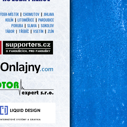
ÝDEK-MÍSTEK
|
CHOMUTOV
|
JIHLAVA
KOLÍN
|
LITOMĚŘICE
|
PARDUBICE
PORUBA
|
SLAVIA
|
SOKOLOV
TÁBOR
|
TŘEBÍČ
|
VSETÍN
|
ZLÍN