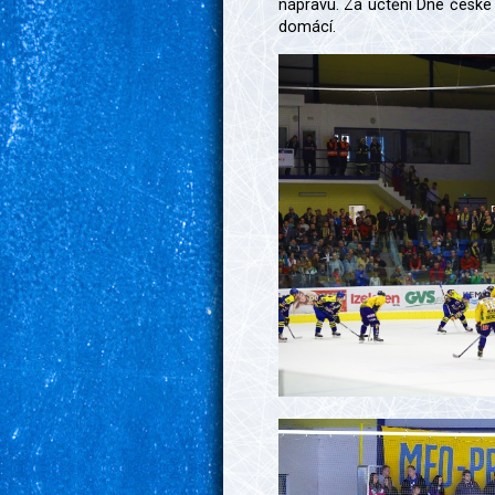
nápravu. Za uctění Dne české s
domácí.