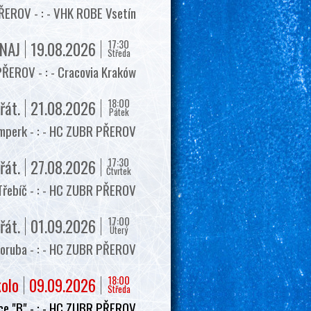
EROV - : - VHK ROBE Vsetín
17:30
NAJ
19.08.2026
Středa
ŘEROV - : - Cracovia Kraków
18:00
řát.
21.08.2026
Pátek
mperk - : - HC ZUBR PŘEROV
17:30
řát.
27.08.2026
Čtvrtek
Třebíč - : - HC ZUBR PŘEROV
17:00
řát.
01.09.2026
Úterý
oruba - : - HC ZUBR PŘEROV
18:00
kolo
09.09.2026
Středa
e "B" - : - HC ZUBR PŘEROV