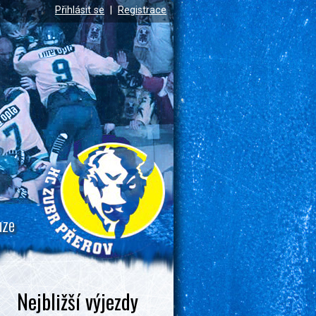
Přihlásit se
|
Registrace
uze
Nejbližší výjezdy