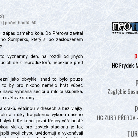
:3)
0 | počet hostů: 60
dl zápas osmého kola. Do Přerova zavítal
ého Šumperku, který si po zaslouženém
y.
p
to významný den, na rozdíl od jiných
oucích se z reproduktorů, nečekaně před
HC Frýdek-
p
nezní jako obvykle, snad to bylo pouze
 to by pro nikoho nemělo hrát vůbec
Zagłębie Sosn
 navíc vyhnána sedící a mlčící skupinka,
la světové strany.
p
 draků, většinou v dresech a bez vlajky.
olu a i díky tragickému výkonu našeho
HC ZUBR PŘEROV - :
 slyšet. Ke konci první třetiny věší hosté
ou vlajku, pro zbytek stadionu je tak
TUR
jspíš svoji chybu uvědomují a vykonávají