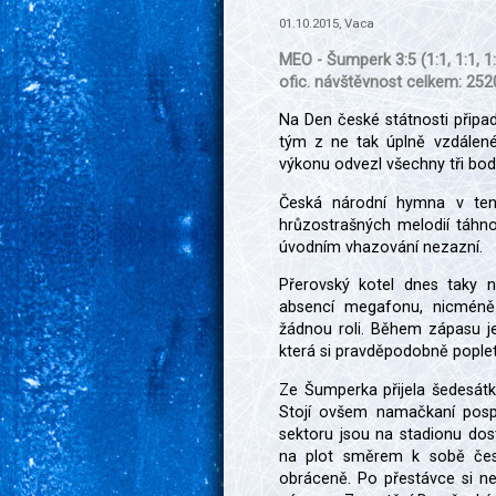
01.10.2015, Vaca
MEO - Šumperk 3:5 (1:1, 1:1, 1
ofic. návštěvnost celkem: 252
Na Den české státnosti připa
tým z ne tak úplně vzdálen
výkonu odvezl všechny tři bod
Česká národní hymna v ten
hrůzostrašných melodií táhn
úvodním vhazování nezazní.
Přerovský kotel dnes taky 
absencí megafonu, nicméně
žádnou roli. Během zápasu je
která si pravděpodobně poplet
Ze Šumperka přijela šedesátka
Stojí ovšem namačkaní posp
sektoru jsou na stadionu dost
na plot směrem k sobě česk
obráceně. Po přestávce si ne