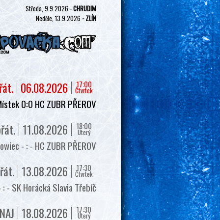
Středa, 9.9.2026 -
CHRUDIM
Neděle, 13.9.2026
- ZLÍN
17:00
řát.
06.08.2026
Čtvrtek
Místek 0:0 HC ZUBR PŘEROV
18:00
řát.
11.08.2026
Úterý
owiec - : - HC ZUBR PŘEROV
17:30
řát.
13.08.2026
Čtvrtek
 - SK Horácká Slavia Třebíč
17:30
NAJ
18.08.2026
Úterý