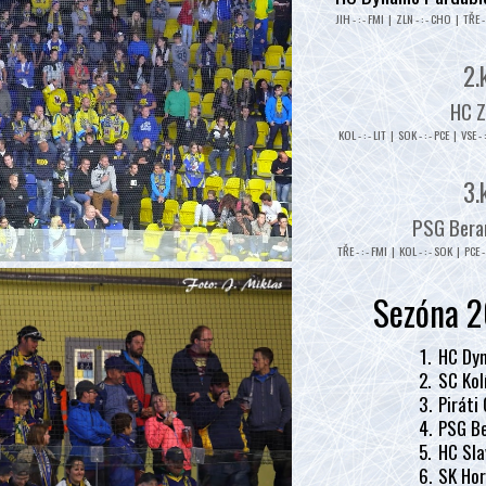
JIH - : - FMI | ZLN - : - CHO | TŘE - 
2.
HC Z
KOL - : - LIT | SOK - : - PCE | VSE - 
3.
PSG Beran
TŘE - : - FMI | KOL - : - SOK | PCE - 
Sezóna 2
1.
HC Dyn
2.
SC Kol
3.
Piráti
4.
PSG Be
5.
HC Sla
6.
SK Hor