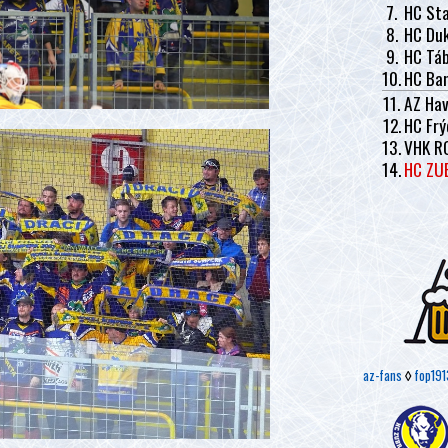
7.
HC Sta
8.
HC Duk
9.
HC Tá
10.
HC Ban
11.
AZ Hav
12.
HC Frý
13.
VHK R
14.
HC ZU
az-fans
◊
fop191