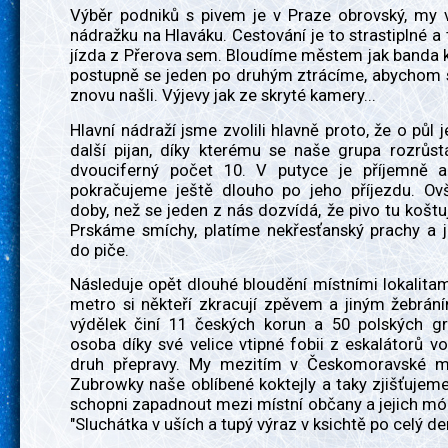
Výběr podniků s pivem je v Praze obrovský, my 
nádražku na Hlaváku. Cestování je to strastiplné a t
jízda z Přerova sem. Bloudíme městem jak banda 
postupně se jeden po druhým ztrácíme, abychom 
znovu našli. Výjevy jak ze skryté kamery...
Hlavní nádraží jsme zvolili hlavně proto, že o půl j
další pijan, díky kterému se naše grupa rozrůst
dvouciferný počet 10. V putyce je příjemně a
pokračujeme ještě dlouho po jeho příjezdu. O
doby, než se jeden z nás dozvídá, že pivo tu koštu
Prskáme smíchy, platíme nekřesťanský prachy a 
do piče.
Následuje opět dlouhé bloudění místními lokalitam
metro si někteří zkracují zpěvem a jiným žebrán
výdělek činí 11 českých korun a 50 polských g
osoba díky své velice vtipné fobii z eskalátorů volí
druh přepravy. My mezitím v Českomoravské m
Zubrowky naše oblíbené koktejly a taky zjišťujem
schopni zapadnout mezi místní občany a jejich m
"Sluchátka v uších a tupý výraz v ksichtě po celý de