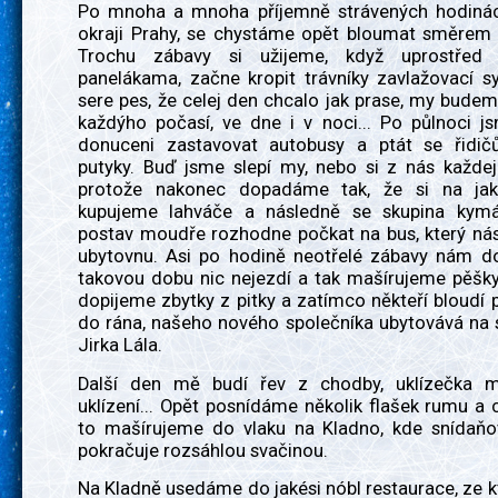
Po mnoha a mnoha příjemně strávených hodinác
okraji Prahy, se chystáme opět bloumat směrem 
Trochu zábavy si užijeme, když uprostřed
panelákama, začne kropit trávníky zavlažovací s
sere pes, že celej den chcalo jak prase, my budem
každýho počasí, ve dne i v noci... Po půlnoci j
donuceni zastavovat autobusy a ptát se řidič
putyky. Buď jsme slepí my, nebo si z nás každej
protože nakonec dopadáme tak, že si na jaké
kupujeme lahváče a následně se skupina kymá
postav moudře rozhodne počkat na bus, který ná
ubytovnu. Asi po hodině neotřelé zábavy nám do
takovou dobu nic nejezdí a tak mašírujeme pěšky
dopijeme zbytky z pitky a zatímco někteří bloudí
do rána, našeho nového společníka ubytovává na 
Jirka Lála.
Další den mě budí řev z chodby, uklízečka 
uklízení... Opět posnídáme několik flašek rumu a c
to mašírujeme do vlaku na Kladno, kde snídaňo
pokračuje rozsáhlou svačinou.
Na Kladně usedáme do jakési nóbl restaurace, ze 