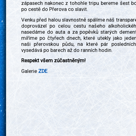
zápasech nakonec z tohohle tripu bereme šest bo
po cestě do Přerova co slavit.
Venku před halou slavnostně spálíme náš transpare
doprovázel po celou cestu našeho alkoholickéh
nasedáme do auta a za popěvků starých demen
míříme po čtyřech dnech, které utekly jako jede
naši přerovskou půdu, na které pár poslední
vysedává po barech až do ranních hodin.
Respekt všem zúčastněným!
Galerie
ZDE