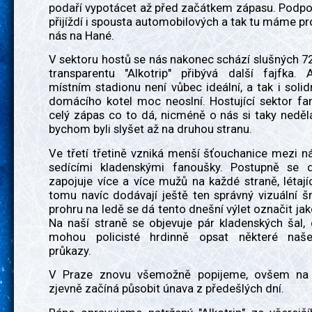
podaří vypotácet až před začátkem zápasu. Podpoři
přijíždí i spousta automobilových a tak tu máme pro
nás na Hané.
V sektoru hostů se nás nakonec schází slušných 
transparentu "Alkotrip" přibývá další fajfka. 
místním stadionu není vůbec ideální, a tak i soli
domácího kotel moc neoslní. Hostující sektor fa
celý zápas co to dá, nicméně o nás si taky neděl
bychom byli slyšet až na druhou stranu.
Ve třetí třetině vzniká menší šťouchanice mezi n
sedícími kladenskými fanoušky. Postupně se 
zapojuje více a více mužů na každé straně, létají
tomu navíc dodávají ještě ten správný vizuální š
prohru na ledě se dá tento dnešní výlet označit ja
Na naší straně se objevuje pár kladenských šal,
mohou policisté hrdinně opsat některé naš
průkazy.
V Praze znovu všemožně popijeme, ovšem na 
zjevně začíná působit únava z předešlých dní.