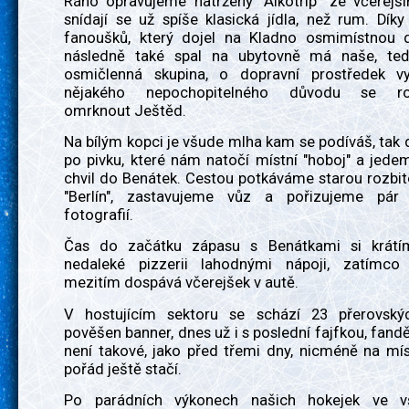
Ráno opravujeme natržený "Alkotrip" ze včerejší
snídají se už spíše klasická jídla, než rum. Dí
fanoušků, který dojel na Kladno osmimístnou
následně také spal na ubytovně má naše, te
osmičlenná skupina, o dopravní prostředek v
nějakého nepochopitelného důvodu se ro
omrknout Ještěd.
Na bílým kopci je všude mlha kam se podíváš, ta
po pivku, které nám natočí místní "hoboj" a jede
chvil do Benátek. Cestou potkáváme starou rozbi
"Berlín", zastavujeme vůz a pořizujeme pár
fotografií.
Čas do začátku zápasu s Benátkami si krátí
nedaleké pizzerii lahodnými nápoji, zatímco
mezitím dospává včerejšek v autě.
V hostujícím sektoru se schází 23 přerovský
pověšen banner, dnes už i s poslední fajfkou, fand
není takové, jako před třemi dny, nicméně na mís
pořád ještě stačí.
Po parádních výkonech našich hokejek ve v