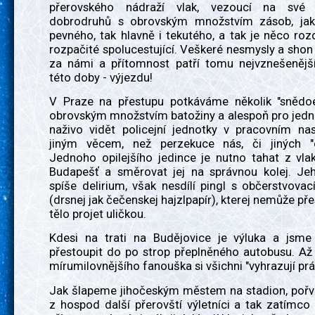
přerovského nádraží vlak, vezoucí na své
dobrodruhů s obrovským množstvím zásob, jak
pevného, tak hlavně i tekutého, a tak je něco ro
rozpačité spolucestující. Veškeré nesmysly a sh
za námi a přítomnost patří tomu nejvznešenějš
této doby - výjezdu!
V Praze na přestupu potkáváme několik "snědo
obrovským množstvím batožiny a alespoň pro je
naživo vidět policejní jednotky v pracovním nas
jiným věcem, než perzekuce nás, či jiných "e
Jednoho opilejšího jedince je nutno tahat z vla
Budapešť a směrovat jej na správnou kolej. Jeho
spíše delirium, však nesdílí pingl s občerstvov
(drsnej jak čečenskej hajzlpapír), kterej nemůže př
tělo projet uličkou.
Kdesi na trati na Budějovice je výluka a jsme
přestoupit do po strop přeplněného autobusu. Až
mírumilovnějšího fanouška si všichni "vyhrazují prá
Jak šlapeme jihočeským městem na stadion, pořvá
z hospod další přerovští výletníci a tak zatímco 