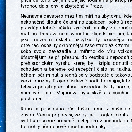
příčinou toho, že jim více jak hodina na přestup ne
tvrdnou další chvíle zbytečně v Praze.
Neúnavné devatero mezitím míří na ubytovnu, kde
nekonečně dlouhé čekání na zaplacení pokojů rec
pravděpodobně někdo vyměnil lentilky za poněku
matroš. Dostáváme slavnostně klíče k cimrám, kt
jako muzeum ruského nábytku. Ty luxusnější m
otevírací okna, ty skromnější zase strop až k zemi
sebe svoje zavazadla a míříme do víru velko
šťastnějším se při přesunu do vestibulu nepodaří
prehistorickém výtahu, kterej by i kripla donutil 
schodech a bereme od recepční číslo na taxíka. 
během pár minut a jedná se v podstatě o takovo
verzi limuzíny. Frajer nás levně hodí do knajpy, kde 
televizi pouští před plnou hospodou tvrdý porno
nám vaří jídlo. Majonéza byla skvělá a všichni 
pochutnali.
Ráno je posnídáno pár flašek rumu z našich 
zásob. Venku je počasí, že by se i Foglar ožral a
svítit a musíme prosedět celej den v hospodách. 
to mohly přímo povětrnostní podmínky...