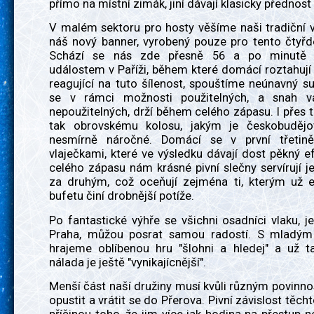
přímo na místní zimák, jiní dávají klasicky přednost
V malém sektoru pro hosty věšíme naši tradiční v
náš nový banner, vyrobený pouze pro tento čtyřd
Schází se nás zde přesně 56 a po minutě ti
událostem v Paříži, během které domácí roztahují
reagující na tuto šílenost, spouštíme neúnavný su
se v rámci možnosti použitelných, a snah vá
nepoužitelných, drží během celého zápasu. I přes to
tak obrovskému kolosu, jakým je českobudějov
nesmírně náročné. Domácí se v první třetině
vlaječkami, které ve výsledku dávají dost pěkný 
celého zápasu nám krásné pivní slečny servírují 
za druhým, což oceňují zejména ti, kterým už 
bufetu činí drobnější potíže.
Po fantastické výhře se všichni osadníci vlaku, 
Praha, můžou posrat samou radostí. S mladým
hrajeme oblíbenou hru "šlohni a hledej" a už ta
nálada je ještě "vynikajícnější".
Menší část naší družiny musí kvůli různým povin
opustit a vrátit se do Přerova. Pivní závislost těcht