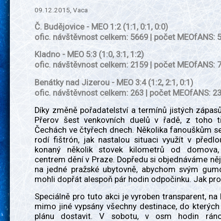
09.12.2015, Vaca
Č. Budějovice - MEO 1:2 (1:1, 0:1, 0:0)
ofic. návštěvnost celkem: 5669 | počet MEOfANS: 
Kladno - MEO 5:3 (1:0, 3:1, 1:2)
ofic. návštěvnost celkem: 2159 | počet MEOfANS: 
Benátky nad Jizerou - MEO 3:4 (1:2, 2:1, 0:1)
ofic. návštěvnost celkem: 263 | počet MEOfANS: 2
Díky změně pořadatelství a termínů jistých zápas
Přerov šest venkovních duelů v řadě, z toho t
Čechách ve čtyřech dnech. Několika fanouškům se
rodí fištrón, jak nastalou situaci využít v předlo
konaný několik stovek kilometrů od domova,
centrem dění v Praze. Dopředu si objednáváme něj
na jedné pražské ubytovně, abychom svým gum
mohli dopřát alespoň pár hodin odpočinku. Jak pro
Speciálně pro tuto akci je vyroben transparent, na
mimo jiné vypsány všechny destinace, do kterýc
plánu dostavit. V sobotu, v osm hodin ráno,