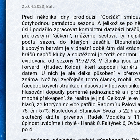
25.04.2023, Bafu
Před několika dny prodloužil "Goišák" smlou
úctyhodnou patnáctou sezonu. A jelikož se po ně
úsilí podařilo zpracovat kompletní databázi hráčů, 
přerovským "áčkem", můžeme sestavit ty nejpil
počtu sezon, do kterých zasáhli. Dlouholet
klubovým barvám je v dnešní době čím dál vzácně
hráčů napříč kluby a soutěžemi je totiž enormní.
evidována od sezony 1972/73. V článku jsou zm
forvardi (Hudec, Kolda), kteří započali kariéru
datem. U nich je ale délka působení v přero
známa. Než byl zveřejněn tento článek, mohli js
facebookových stránkách hlasovat v tipovací anke
hlasování dopadly poměrně jednoznačně a i pro
mnohé překvapení, že realita je jiná. Celkově je e
hlasů, ze kterých nejvíce patřilo Radomíru Palovi 
75, čili 57%. Následoval Stanislav Svozil s 22 hla
skutečný držitel prvenství Radek Vodička s 11
úplnost uvádíme i zbylé - Hanák 8, Faltýnek 6, Ovč
po 4.