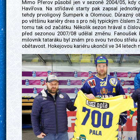
Mimo Přerov působil jen v sezoně 2004/05, kdy o
Havířova. Na střídavé starty pak zapsal jednotk
tehdy prvoligový Šumperk a Olomouc. Důrazný ob
po většinu kariéry dres s pro něj typickým číslem 2
tomu tak od začátku. Několik sezon hrával s číslo
před sezonou 2007/08 udělal změnu. Fanoušek 
milovník tataráku byl znám pro svou tvrdou střelu 
obětavost. Hokejovou kariéru ukončil ve 34 letech n