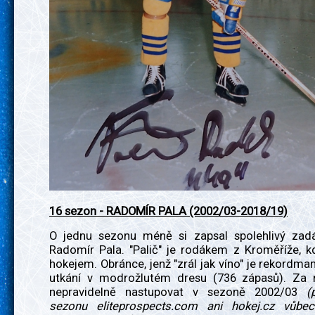
16 sezon - RADOMÍR PALA (2002/03-2018/19)
O jednu sezonu méně si zapsal spolehlivý zad
Radomír Pala. "Palič" je rodákem z Kroměříže, k
hokejem. Obránce, jenž "zrál jak víno" je rekordm
utkání v modrožlutém dresu (736 zápasů). Za
nepravidelně nastupovat v sezoně 2002/03
(
sezonu eliteprospects.com ani hokej.cz vůbec 