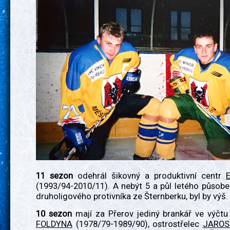
11 sezon
odehrál šikovný a produktivní centr
(1993/94-2010/11). A nebýt 5 a půl letého působ
druholigového protivníka ze Šternberku, byl by výš.
10 sezon
mají za Přerov jediný brankář ve výč
FOLDYNA
(1978/79-1989/90), ostrostřelec
JAROS