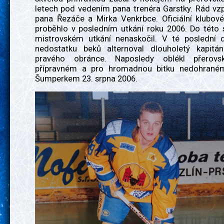
letech pod vedením pana trenéra Garstky. Rád vz
pana Řezáče a Mirka Venkrbce. Oficiální klubové
proběhlo v posledním utkání roku 2006. Do této 
mistrovském utkání nenaskočil. V té poslední 
nedostatku beků alternoval dlouholetý kapitá
pravého obránce. Naposledy oblékl přerov
přípravném a pro hromadnou bitku nedohraném
Šumperkem 23. srpna 2006.