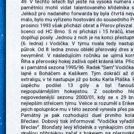
49. V těchto letech byl ještě na vysoká numera 
pamětníci mohli vídat talentovaného křídelníka 
Jelikož pro nadaného forwarda by byla čtvrtá nej
málo, bylo mu vyřízeno hostování do sousedního P
prosinci 1993 však přichází obrat a Přerov převzal
licenci od HC Brno. S ní přichází i 15 hráčů, kt
doplňují posily. Jednou z nich je na konci přestup
(6. ledna) i Vodička. V týmu rivala tedy nastup
půlrok. Od 8. ledna znovu oblékl přerovský dres a 
nevyměnil. V následujícím ročníku se ujímá kor
Říha a přerovský hokej zažívá opět krásná léta. Při
a i památná sezona 1995/96. Radek "Sam" Vodička
lajně s Boháčem a Kašíkem. Tým dokráčí až d
extraligu, v té nastupuje již po boku Karla Pláška.
úspěchu podílel 13 góly a byl fanouš
nejpopulárnějším hokejistou. Z osobního hl
nejpovedenější sezonu 2000/01, kdy se s 29 br
nejlepším střelcem týmu. Velice si rozuměl s Eri
jejich spolupráce mu v této sezoně vynesla přes p
Památný je pak rozhodující duel prvního kol
Břeclavi. Dobový tisk informoval: "Vodička vyřadi
Břeclav". Blonďatý levý křídelník s vynikajícím cit
skvělou přihrávkou začal s hokejem na přerovsk