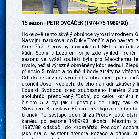
15 sezon - PETR OVČÁČEK (1974/75-1989/90)
Hokejově tento skvělý obránce vyrostl v rodném 
Na vojnu narukoval do Dukly Trenčín a po návratu z
Kroměříž. Přerov byl nováčkem II.NHL a potřebova
kádr. Spolu s Luzarem si je zde vyhlédl trenér 
sezona ve vyšší soutěži byla pro Meochemu te
trvalo, než si výrazně obměněný kádr sednul. Zlep
přineslo 5. místo a pouhé 4 body ztráty na vítěz
Od druhé sezony vyměnil v obranném páru parťá
ukončil Josef Neplech, kterého nahradil zkušený 
Eduard Svoboda, otec současného trenéra Zubr
spoluhráči přezdívaný "Bača", po celou kariéru 
číslem 5 a byl jak u postupu do 1.ligy, tak kva
Slovanem Bratislava. Během prvoligového období s
branek. Po sestupu odehrál za Přerov ještě čtyři
kariéru po sezoně 1989/90 ukončil. Mezitím s
1987/88 odskočil do Kroměříže. Poslední sezonu 
jako hrající asistent trenéra Řezáče a připsal si