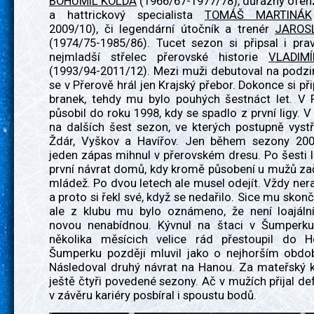
BOHUMIL KOLDA
(1966/67-1977/78), důrazný ofen
a hattrickový specialista
TOMÁŠ MARTINÁK
2009/10), či legendární útočník a trenér
JAROS
(1974/75-1985/86). Tucet sezon si připsal i pr
nejmladší střelec přerovské historie
VLADIM
(1993/94-2011/12). Mezi muži debutoval na podzi
se v Přerově hrál jen Krajský přebor. Dokonce si při
branek, tehdy mu bylo pouhých šestnáct let. V 
působil do roku 1998, kdy se spadlo z první ligy. V 
na dalších šest sezon, ve kterých postupně vystř
Ždár, Vyškov a Havířov. Jen během sezony 20
jeden zápas mihnul v přerovském dresu. Po šesti l
první návrat domů, kdy kromě působení u mužů za
mládež. Po dvou letech ale musel odejít. Vždy ner
a proto si řekl své, když se nedařilo. Sice mu skonč
ale z klubu mu bylo oznámeno, že není loajáln
novou nenabídnou. Kývnul na štaci v Šumperk
několika měsícich velice rád přestoupil do 
Šumperku později mluvil jako o nejhorším období
Následoval druhý návrat na Hanou. Za mateřský k
ještě čtyři povedené sezony. Ač v mužích přijal defe
v závěru kariéry posbíral i spoustu bodů.