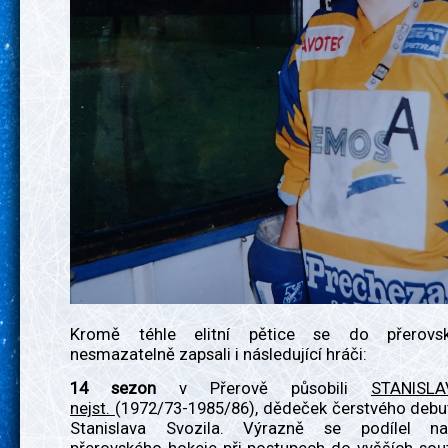
Kromě téhle elitní pětice se do přerovsk
nesmazatelně zapsali i následující hráči:
14 sezon
v Přerově působili
STANISL
nejst.
(1972/73-1985/86), dědeček čerstvého debu
Stanislava Svozila. Výrazně se podílel n