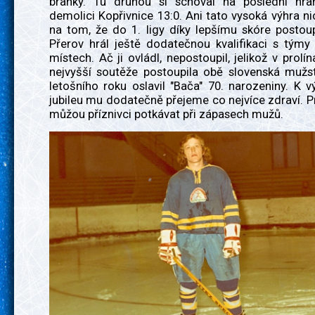
branky. Tu druhou si schoval na poslední hra
demolici Kopřivnice 13:0. Ani tato vysoká výhra n
na tom, že do 1. ligy díky lepšímu skóre postou
Přerov hrál ještě dodatečnou kvalifikaci s týmy
místech. Ač ji ovládl, nepostoupil, jelikož v prolín
nejvyšší soutěže postoupila obě slovenská mužst
letošního roku oslavil "Bača" 70. narozeniny. K
jubileu mu dodatečně přejeme co nejvíce zdraví. Pr
můžou příznivci potkávat při zápasech mužů.