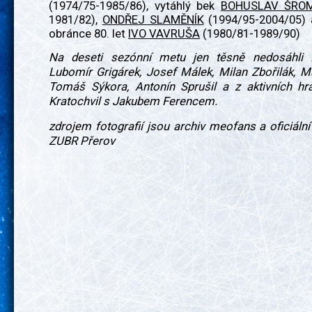
(1974/75-1985/86), vytáhlý bek
BOHUSLAV ŠRO
1981/82),
ONDŘEJ SLAMĚNÍK
(1994/95-2004/05) a
obránce 80. let
IVO VAVRUŠA
(1980/81-1989/90)
Na deseti sezónní metu jen těsně nedosáhli 
Lubomír Grigárek, Josef Málek, Milan Zbořilák, Ma
Tomáš Sýkora, Antonín Sprušil a z aktivních h
Kratochvil s Jakubem Ferencem.
zdrojem fotografií jsou archiv meofans a oficiáln
ZUBR Přerov