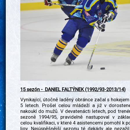
15 sezón - DANIEL FALTÝNEK (1992/93-2013/14)
Vynikající, útočně laděný obránce začal s hokejem
5 letech. Prošel celou mládeží a již v doroste
nakoukl do mužů. V devatenácti letech, pod tren
sezoně 1994/95, pravidelně nastupoval v zákla
celou kvalifikaci, v které 4 asistencemi pomohl k p
ligy. Nejúspěšnější sezonu té dekády ale nezaži