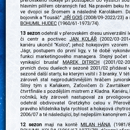
přerovského hokeje při postupech do vyšších sout
hlavním pilířem obranných řad. Na pravém beku hrá
ve dvojici se Šromem a následně Karolákem. Dá
bojovník a "fousáč"
JIŘÍ GOIŠ
(2008/09-2022/23) a i
BOHUMIL HUDEC
(1960/61-1973/74).
13 sezon
odehrál v přerovském dresu univerzální le
či centr a poctivec
JAN KOLÁŘ
(2002/03-2014
kariéru ukončil "Kolco", jehož hokejovým vzorem
Jágr, postupem do první ligy, v té době vykonáv
funkci marketingového managera. Stejný počet
vynikající bruslař
MAREK DITRICH
(2001/02-20
prvních dvou duelech v sezoně 2001/02 přidával v
sezoně další starty, ke kterým vsítil i 3 branky. V t
zároveň stal nejproduktivnějším hráčem juniorsk
Silný tým s Kaňákem, Zaťovičem či Zavrtálke
čtvrtfinále s pozdějším mistrem z Kladna. Kariéru
ročníků, kdy zároveň nastupoval za prvoligov
odehrál obdivovatel Gretzkyho celou v Přerově
pravého křídelníka byla rychlost a hokejová chytro
2006/07 a té následující, byl nejlepším kanonýrem 
12 sezon
mají na kontě
MILAN HÁNA
(1981/8