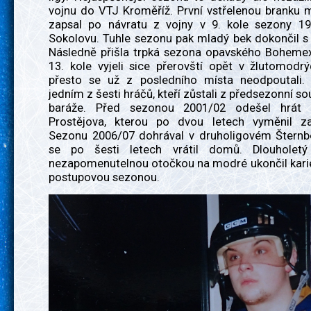
vojnu do VTJ Kroměříž. První vstřelenou branku 
zapsal po návratu z vojny v 9. kole sezony 19
Sokolovu. Tuhle sezonu pak mladý bek dokončil s 
Následně přišla trpká sezona opavského Boheme
13. kole vyjeli sice přerovští opět v žlutomodr
přesto se už z posledního místa neodpoutali. "
jedním z šesti hráčů, kteří zůstali z předsezonní so
baráže. Před sezonou 2001/02 odešel hrát 
Prostějova, kterou po dvou letech vyměnil z
Sezonu 2006/07 dohrával v druholigovém Šternb
se po šesti letech vrátil domů. Dlouholetý
nezapomenutelnou otočkou na modré ukončil karié
postupovou sezonou.