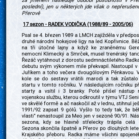
za jménem následuje období působnosti v Přer
poslední), jen u některých jde však o nepřerušen
Přerově
17 sezon - RADEK VODIČKA (1988/89 - 2005/06)
Psal se 4. březen 1989 a LMCH zajížděla v předpo
druhé národní hokejové ligy na led Kopřivnice. Bě
na tři útočné lajny a když ke zraněnému Gereš
nemocní Klimecký a Smrček, musel trenérský tand
Řezáč vytáhnout z dorostu sedmnáctiletého Radka
debutu svým výkonem mile překvapil. Nastoupil v t
Juříkem a toho večera dvougólovým Pěnkavou. 
kole se do sestavy vrátili marodi a tak zůstalo
startu v tomto ročníku. V následujícím ročníku př
starty a vsítil i 3 branky. Poté přišel nástup 
vojenskou službu, kterou odkroutil v týmu VTJ Senic
ve skvělé formě a ač naskočil až v lednu, stihnul je
1991/92 zapsat 9 gólů. Vyšlo to tedy tak, že bě
vlasti" nenastoupil za Meo jen v sezoně 90/91. Nás
sezona, kdy se hlavně střelecky trápila cel
Sezona skončila špatně a Přerov po dlouhých let
Krajského přeboru. Radka máme všichni spojené