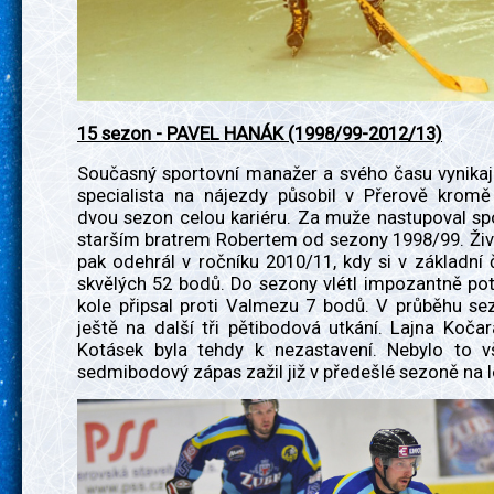
15 sezon - PAVEL HANÁK (1998/99-2012/13)
Současný sportovní manažer a svého času vynikají
specialista na nájezdy působil v Přerově kromě
dvou sezon celou kariéru. Za muže nastupoval sp
starším bratrem Robertem od sezony 1998/99. Živ
pak odehrál v ročníku 2010/11, kdy si v základní č
skvělých 52 bodů. Do sezony vlétl impozantně poté
kole připsal proti Valmezu 7 bodů. V průběhu se
ještě na další tři pětibodová utkání. Lajna Koča
Kotásek byla tehdy k nezastavení. Nebylo to v
sedmibodový zápas zažil již v předešlé sezoně na 