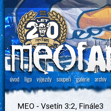
úvod
liga
výjezdy
soupeři
galerie
archiv
MEO - Vsetín 3:2, Finále3