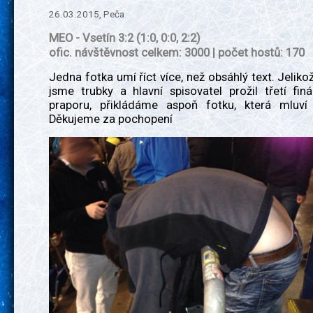
26.03.2015, Peča
MEO - Vsetín 3:2 (1:0, 0:0, 2:2)
ofic. návštěvnost celkem: 3000 | počet hostů: 170
Jedna fotka umí říct více, než obsáhlý text. Jeliko
jsme trubky a hlavní spisovatel prožil třetí fin
praporu, přikládáme aspoň fotku, která mluví
Děkujeme za pochopení