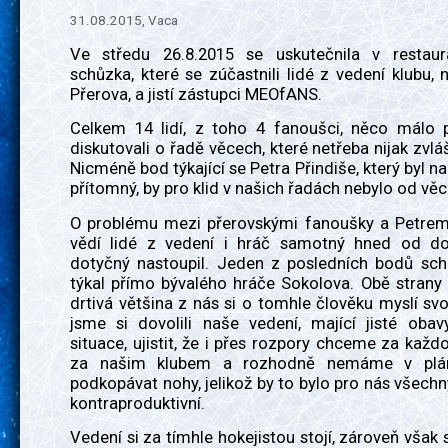
31.08.2015, Vaca
Ve středu 26.8.2015 se uskutečnila v restaur
schůzka, které se zúčastnili lidé z vedení klubu, n
Přerova, a jistí zástupci MEOfANS.
Celkem 14 lidí, z toho 4 fanoušci, něco málo 
diskutovali o řadě věcech, které netřeba nijak zvláš
Nicméně bod týkající se Petra Přindiše, který byl na
přítomný, by pro klid v našich řadách nebylo od věc
O problému mezi přerovskými fanoušky a Petrem
vědí lidé z vedení i hráč samotný hned od d
dotyčný nastoupil. Jeden z posledních bodů sch
týkal přímo bývalého hráče Sokolova. Obě strany s
drtivá většina z nás si o tomhle člověku myslí sv
jsme si dovolili naše vedení, mající jisté obav
situace, ujistit, že i přes rozpory chceme za každ
za našim klubem a rozhodně nemáme v plá
podkopávat nohy, jelikož by to bylo pro nás všechny
kontraproduktivní.
Vedení si za tímhle hokejistou stojí, zároveň však s