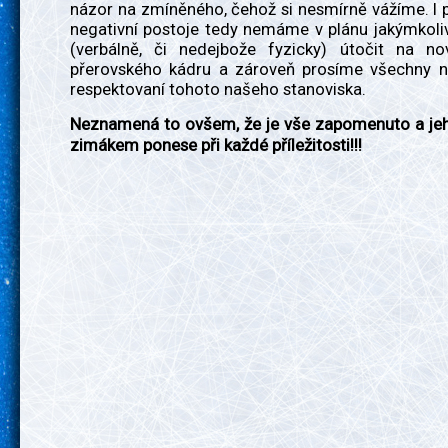
názor na zmíněného, čehož si nesmírně vážíme. I 
negativní postoje tedy nemáme v plánu jakýmkol
(verbálně, či nedejbože fyzicky) útočit na n
přerovského kádru a zároveň prosíme všechny n
respektovaní tohoto našeho stanoviska.
Neznamená to ovšem, že je vše zapomenuto a je
zimákem ponese při každé příležitosti!!!