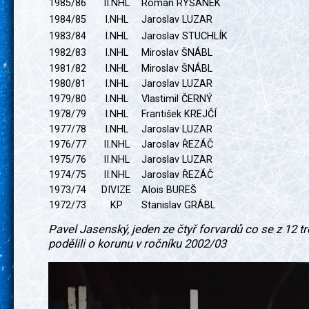
1985/86
II.NHL
Roman RYŠÁNEK
1984/85
I.NHL
Jaroslav LUZAR
1983/84
I.NHL
Jaroslav STUCHLÍK
1982/83
I.NHL
Miroslav ŠNÁBL
1981/82
I.NHL
Miroslav ŠNÁBL
1980/81
I.NHL
Jaroslav LUZAR
1979/80
I.NHL
Vlastimil ČERNÝ
1978/79
I.NHL
František KREJČÍ
1977/78
I.NHL
Jaroslav LUZAR
1976/77
II.NHL
Jaroslav ŘEZÁČ
1975/76
II.NHL
Jaroslav LUZAR
1974/75
II.NHL
Jaroslav ŘEZÁČ
1973/74
DIVIZE
Alois BUREŠ
1972/73
KP
Stanislav GRÁBL
Pavel Jasenský, jeden ze čtyř forvardů co se z 12 t
podělili o korunu v ročníku 2002/03