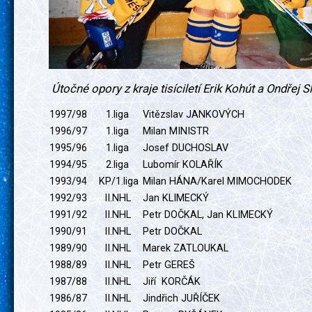
Útočné opory z kraje tisíciletí Erik Kohút a Ondřej 
1997/98
1.liga
Vitězslav JANKOVÝCH
1996/97
1.liga
Milan MINISTR
1995/96
1.liga
Josef DUCHOSLAV
1994/95
2.liga
Lubomír KOLAŘÍK
1993/94
KP/1.liga
Milan HÁNA/Karel MIMOCH
1992/93
II.NHL
Jan KLIMECKÝ
1991/92
II.NHL
Petr DOČKAL, Jan KLIMECKÝ
1990/91
II.NHL
Petr DOČKAL
1989/90
II.NHL
Marek ZATLOUKAL
1988/89
II.NHL
Petr GEREŠ
1987/88
II.NHL
Jiří KORČÁK
1986/87
II.NHL
Jindřich JUŘÍČEK