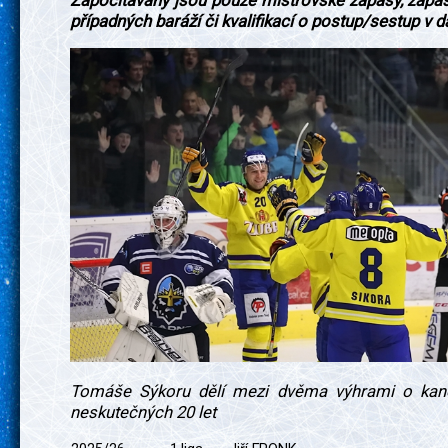
Započítávány jsou pouze mistrovské zápasy, zápas
případných baráží či kvalifikací o postup/sestup v 
Tomáše Sýkoru dělí mezi dvěma výhrami o kan
neskutečných 20 let