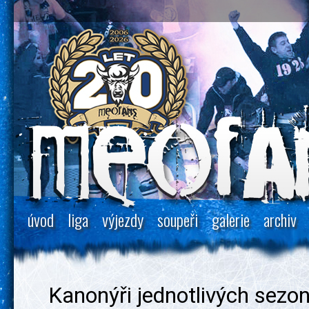
úvod
liga
výjezdy
soupeři
galerie
archiv
Kanonýři jednotlivých sezo