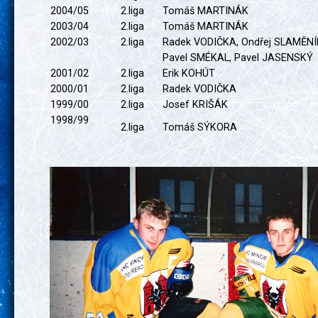
2004/05
2.liga
Tomáš MARTINÁK
2003/04
2.liga
Tomáš MARTINÁK
2002/03
2.liga
Radek VODIČKA, Ondřej SLAM
Pavel SMÉKAL, Pavel JASENSKÝ
2001/02
2.liga
Erik KOHÚT
2000/01
2.liga
Radek VODIČKA
1999/00
2.liga
Josef KRIŠÁK
1998/99
2.liga
Tomáš SÝKORA