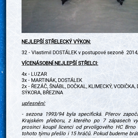
NEJLEPŠÍ STŘELECKÝ VÝKON:
32 - Vlastimil DOSTÁLEK v postupové sezoně 2014
VÍCENÁSOBNÍ NEJLEPŠÍ STŘELCI:
4x - LUZAR
3x - MARTINÁK, DOSTÁLEK
2x - ŘEZÁČ, ŠNÁBL, DOČKAL, KLIMECKÝ, VODIČKA, 
SÝKORA, BŘEZINA
upřesnění:
- sezona 1993/94 byla specifická. Přerov započ
Krajském přeboru, z kterého po 7 zápasech vy
prosinci koupil licenci od prvoligového HC Brno 
tohoto týmu přešlo i 15 hráčů. Pokud budeme brát