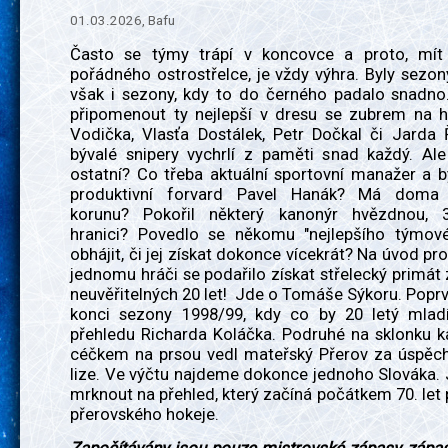
01.03.2026, Bafu
Často se týmy trápí v koncovce a proto, mít
pořádného ostrostřelce, je vždy výhra. Byly sezony
však i sezony, kdy to do černého padalo snadno
připomenout ty nejlepší v dresu se zubrem na h
Vodička, Vlasťa Dostálek, Petr Dočkal či Jarda 
bývalé snipery vychrlí z paměti snad každý. Ale
ostatní? Co třeba aktuální sportovní manažer a bý
produktivní forvard Pavel Hanák? Má doma
korunu? Pokořil některý kanonýr hvězdnou, 
hranici? Povedlo se někomu "nejlepšího týmové
obhájit, či jej získat dokonce vícekrát? Na úvod pr
jednomu hráči se podařilo získat střelecký primát
neuvěřitelných 20 let! Jde o Tomáše Sýkoru. Poprv
konci sezony 1998/99, kdy co by 20 letý mladí
přehledu Richarda Koláčka. Podruhé na sklonku ka
céčkem na prsou vedl mateřský Přerov za úspěc
lize. Ve výčtu najdeme dokonce jednoho Slováka.
mrknout na přehled, který začíná počátkem 70. let 
přerovského hokeje.