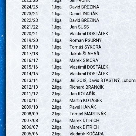
2025/26
1.liga
Jiří FRONK
2024/25
1.liga
David BŘEZINA
2023/24
1.liga
Daniel INDRÁK
2022/23
1.liga
David BŘEZINA
2021/22
1.liga
Jan SÜSS
2020/21
1.liga
Vlastimil DOSTÁLEK
2019/20
1.liga
Roman PŠURNÝ
2018/19
1.liga
Tomáš SÝKORA
2017/18
1.liga
Jakub ŠLAHAŘ
2016/17
1.liga
Marek SIKORA
2015/16
1.liga
Vlastimil DOSTÁLEK
2014/15
2.liga
Vlastimil DOSTÁLEK
2013/14
2.liga
Jiří GOIŠ, David ŠTASTNÝ, Lubom
2012/13
2.liga
Richard BRANČÍK
2011/12
2.liga
Jan KOLAŘÍK
2010/11
2.liga
Martin KOTÁSEK
2009/10
2.liga
Pavel HANÁK
2008/09
2.liga
Tomáš MARTINÁK
2007/08
2.liga
Marek DITRICH
2006/07
2.liga
Marek DITRICH
2005/06
2.liga
Vladimír KOČARA