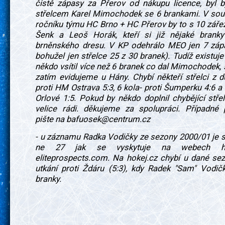
čistě zápasy za Přerov od nákupu licence, byl b
střelcem Karel Mimochodek se 6 brankami. V sou
ročníku týmu HC Brno + HC Přerov by to s 10 zářez
Šenk a Leoš Horák, kteří si již nějaké branky
brněnského dresu. V KP odehrálo MEO jen 7 zá
bohužel jen střelce 25 z 30 branek). Tudíž existuje 
někdo vsítil více než 6 branek co dal Mimochodek, 
zatím evidujeme u Hány. Chybí někteří střelci z d
proti HM Ostrava 5:3, 6 kola- proti Šumperku 4:6 a 7
Orlové 1:5. Pokud by někdo doplnil chybějící stř
velice rádi. děkujeme za spolupráci. Případné 
pište na bafuosek@centrum.cz
- u záznamu Radka Vodičky ze sezony 2000/01 je 
ne 27 jak se vyskytuje na webech ho
eliteprospects.com. Na hokej.cz chybí u dané se
utkání proti Ždáru (5:3), kdy Radek "Sam" Vodičk
branky.