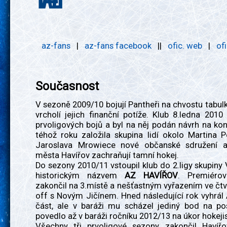
az-fans
|
az-fans facebook
||
ofic. web
|
of
Současnost
V sezoně 2009/10 bojují Pantheři na chvostu tabul
vrcholí jejich finanční potíže. Klub 8.ledna 2010
prvoligových bojů a byl na něj podán návrh na kon
téhož roku založila skupina lidí okolo Martina 
Jaroslava Mrowiece nové občanské sdružení 
města Havířov zachraňují tamní hokej.
Do sezony 2010/11 vstoupil klub do 2.ligy skupin
historickým názvem
AZ HAVÍŘOV
. Premiéro
zakončil na 3.místě a nešťastným vyřazením ve čtvr
off s Novým Jičínem. Hned následující rok vyhrál
část, ale v baráži mu scházel jediný bod na po
povedlo až v baráži ročníku 2012/13 na úkor hokejis
Všechny tři prvoligové sezony zakončil Havíř