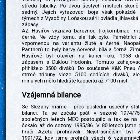
středu tabulky. Po dvou šestých místech skonči
sedmý. Jejich vyřazovací boje však pokaždé 
týmech z Vysočiny. Loňskou sérii ovládla jihlavská 
zápasy.
AZ Havířov vyznává barevnou trojkombinaci mo
černé. Ne vždy tomu, ale tak bylo. Pamětníci z
vzpomenou na variantu žluté a černé. Naopa
Pantherů to byly barvy červená, bílá a černá. Zim
Havířově byl otevřen na konci roku 1968 dr
zápasem s Duklou Hodonín. Tomuto zahajovac
přihlíželo 3500 diváků. Do současné K&K Pneu 
strmé tribuny vleze 5100 sedících diváků, a
minulých mělo hlediště kapacitu až 7100 míst.
Vzájemná bilance
Se Slezany máme i přes poslední úspěchy stá
bilanci. Ta se začala psát v sezoně 1974/75
společných letech MEO postoupilo a tak se na 
čekalo až do sezony 1985/86. V 80.letech jsme p
hráči AZetu prohrávali. Nejstrašnějším byl 
1991/92, kdy jsme prohráli všech 6 vzájemný