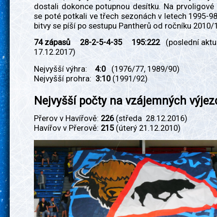
dostali dokonce potupnou desítku. Na prvoligové
se poté potkali ve třech sezonách v letech 1995-
bitvy se píší po sestupu Pantherů od ročníku 2010/
74 zápasů 28-2-5-4-35 195:222
(poslední aktu
17.12.2017)
Nejvyšší výhra:
4:0
(1976/77, 1989/90)
Nejvyšší prohra:
3:10
(1991/92)
Nejvyšší počty na vzájemných výje
Přerov v Havířově:
226
(středa 28.12.2016)
Havířov v Přerově:
215
(úterý 21.12.2010)