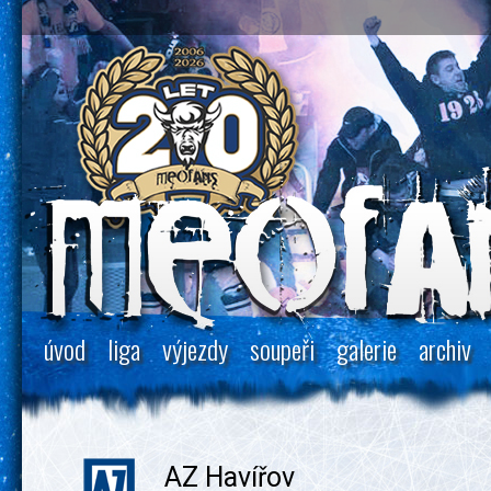
úvod
liga
výjezdy
soupeři
galerie
archiv
AZ Havířov