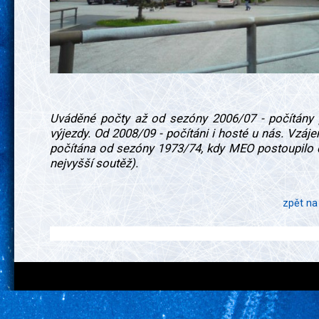
Uváděné počty až od sezóny 2006/07 - počítány
výjezdy. Od 2008/09 - počítáni i hosté u nás. Vzáj
počítána od sezóny 1973/74, kdy MEO postoupilo d
nejvyšší soutěž).
zpět na