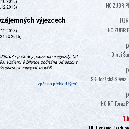
.10.2015)
HC ZUBR PŘ
5.12.2015)
TUR
 vzájemných výjezdech
HC ZUBR P
.12.2015)
24.10.2015)
p
Draci Šu
006/07 - počítány pouze naše výjezdy. Od
nás. Vzájemná bilance počítána od sezóny
p
 divize (4. nejvyšší soutěž).
SK Horácká Slavia 
zpět na přehled týmů
p
HC RT Torax P
1.
HC Dynamo Pardubic