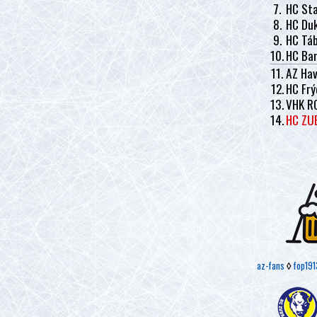
7.
HC Sta
8.
HC Duk
9.
HC Tá
10.
HC Ban
11.
AZ Hav
12.
HC Frý
13.
VHK R
14.
HC ZU
az-fans
◊
fop191