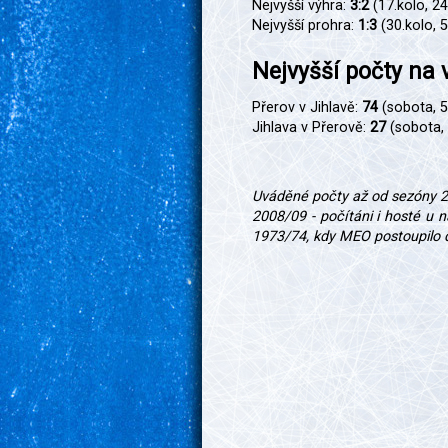
Nejvyšší výhra:
3:2
(17.kolo, 24
Nejvyšší prohra:
1:3
(30.kolo, 
Nejvyšší počty na
Přerov v Jihlavě:
74
(sobota, 5
Jihlava v Přerově:
27
(sobota, 
Uváděné počty až od sezóny 2
2008/09 - počítáni i hosté u 
1973/74, kdy MEO postoupilo do