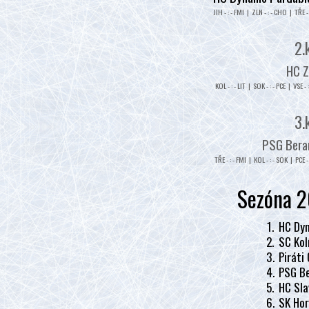
JIH - : - FMI | ZLN - : - CHO | TŘE - 
2.
HC Z
KOL - : - LIT | SOK - : - PCE | VSE - 
3.
PSG Beran
TŘE - : - FMI | KOL - : - SOK | PCE - 
Sezóna 2
1.
HC Dyn
2.
SC Kol
3.
Piráti
4.
PSG Be
5.
HC Sla
6.
SK Hor