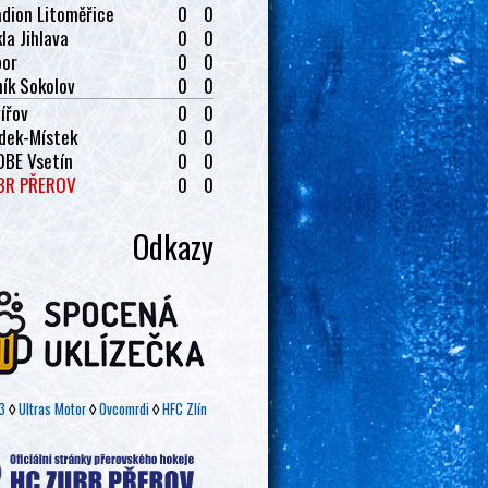
dion Litoměřice
0
0
la Jihlava
0
0
bor
0
0
ík Sokolov
0
0
ířov
0
0
dek-Místek
0
0
OBE Vsetín
0
0
BR PŘEROV
0
0
Odkazy
3
◊
Ultras Motor
◊
Ovcomrdi
◊
HFC Zlín