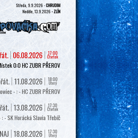
Středa, 9.9.2026 -
CHRUDIM
Neděle, 13.9.2026
- ZLÍN
17:00
řát.
06.08.2026
Čtvrtek
Místek 0:0 HC ZUBR PŘEROV
18:00
řát.
11.08.2026
Úterý
owiec - : - HC ZUBR PŘEROV
17:30
řát.
13.08.2026
Čtvrtek
 - SK Horácká Slavia Třebíč
17:30
NAJ
18.08.2026
Úterý