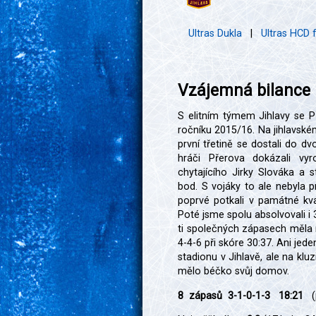
Ultras Dukla
|
Ultras HCD
Vzájemná bilance
S elitním týmem Jihlavy se Př
ročníku 2015/16. Na jihlavském
první třetině se dostali do d
hráči Přerova dokázali vy
chytajícího Jirky Slováka a s
bod. S vojáky to ale nebyla p
poprvé potkali v památné kva
Poté jsme spolu absolvovali i 
ti společných zápasech měla m
4-4-6 při skóre 30:37. Ani je
stadionu v Jihlavě, ale na kluz
mělo béčko svůj domov.
8 zápasů 3-1-0-1-3 18:21