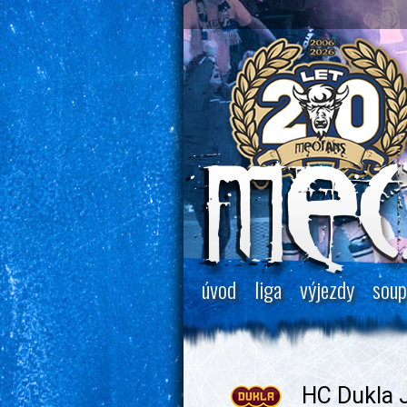
úvod
liga
výjezdy
soup
HC Dukla J