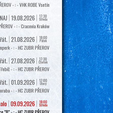
EROV - : - VHK ROBE Vsetín
17:30
NAJ
19.08.2026
Středa
ŘEROV - : - Cracovia Kraków
18:00
řát.
21.08.2026
Pátek
mperk - : - HC ZUBR PŘEROV
17:30
řát.
27.08.2026
Čtvrtek
Třebíč - : - HC ZUBR PŘEROV
17:00
řát.
01.09.2026
Úterý
oruba - : - HC ZUBR PŘEROV
18:00
kolo
09.09.2026
Středa
e "B" - : - HC ZUBR PŘEROV