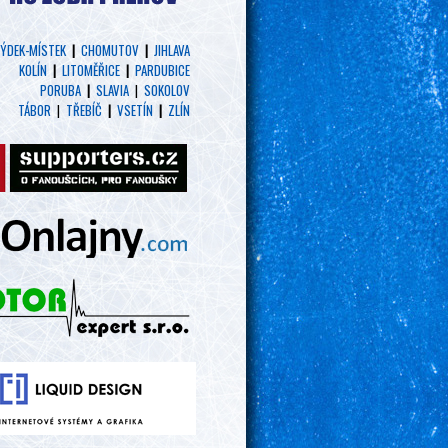
ÝDEK-MÍSTEK
|
CHOMUTOV
|
JIHLAVA
KOLÍN
|
LITOMĚŘICE
|
PARDUBICE
PORUBA
|
SLAVIA
|
SOKOLOV
TÁBOR
|
TŘEBÍČ
|
VSETÍN
|
ZLÍN