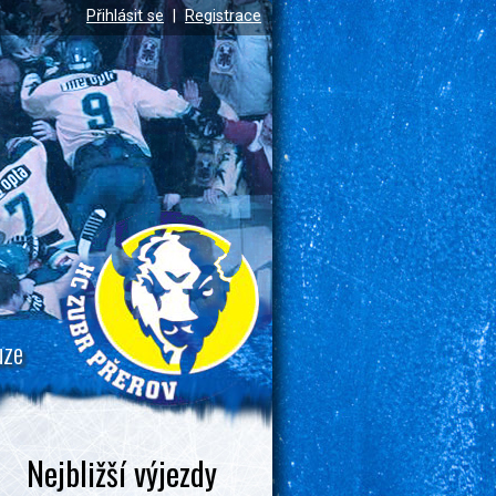
Přihlásit se
|
Registrace
uze
Nejbližší výjezdy