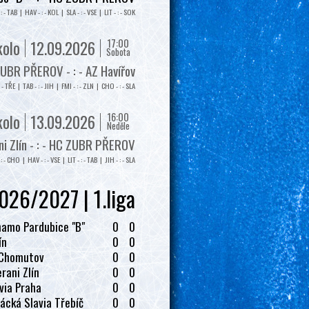
: - TAB | HAV - : - KOL | SLA - : - VSE | LIT - : - SOK
17:00
kolo
12.09.2026
Sobota
UBR PŘEROV - : - AZ Havířov
: - TŘE | TAB - : - JIH | FMI - : - ZLN | CHO - : - SLA
16:00
kolo
13.09.2026
Neděle
i Zlín - : - HC ZUBR PŘEROV
: - CHO | HAV - : - VSE | LIT - : - TAB | JIH - : - SLA
026/2027 | 1.liga
amo Pardubice "B"
0
0
ín
0
0
 Chomutov
0
0
rani Zlín
0
0
via Praha
0
0
ácká Slavia Třebíč
0
0