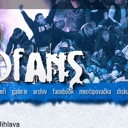
eři
galerie
archiv
facebook
meotipovačka
disk
ihlava