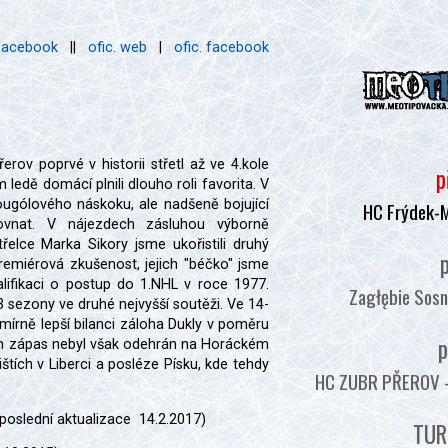
 facebook
||
ofic. web
|
ofic. facebook
erov poprvé v historii střetl až ve 4.kole
p
 ledě domácí plnili dlouho roli favorita. V
vougólového náskoku, ale nadšeně bojující
HC Frýdek-
rovnat. V nájezdech zásluhou výborně
třelce Marka Sikory jsme ukořistili druhý
p
remiérová zkušenost, jejich "béčko" jsme
lifikaci o postup do 1.NHL v roce 1977.
Zagłębie Sosn
3 sezony ve druhé nejvyšší soutěži. Ve 14-
írně lepší bilanci záloha Dukly v poměru
p
den zápas nebyl však odehrán na Horáckém
ištích v Liberci a posléze Písku, kde tehdy
HC ZUBR PŘEROV - :
(poslední aktualizace 14.2.2017)
TUR