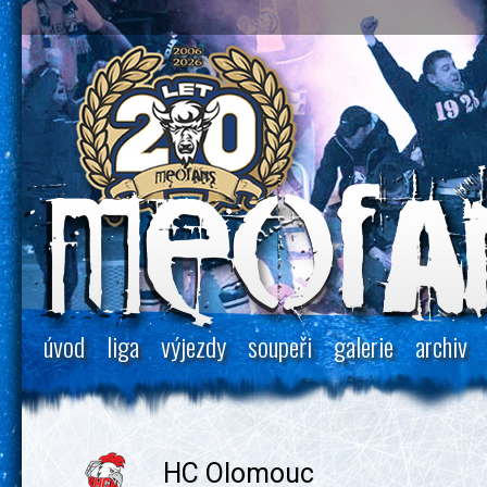
úvod
liga
výjezdy
soupeři
galerie
archiv
HC Olomouc