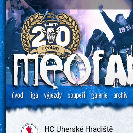
úvod
liga
výjezdy
soupeři
galerie
archiv
HC Uherské Hradiště