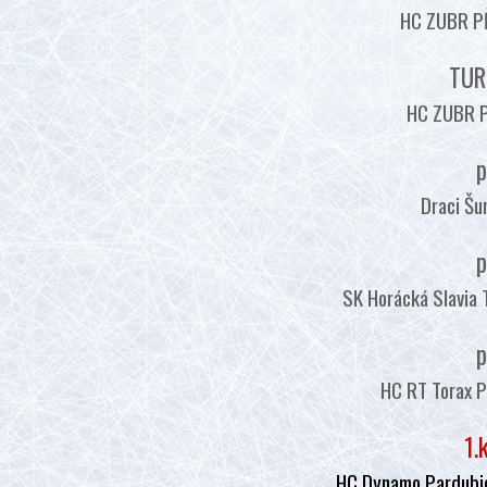
HC ZUBR PŘ
TUR
HC ZUBR P
p
Draci Šu
p
SK Horácká Slavia 
p
HC RT Torax P
1.
HC Dynamo Pardubic