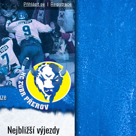
Přihlásit se
|
Registrace
uze
Nejbližší výjezdy