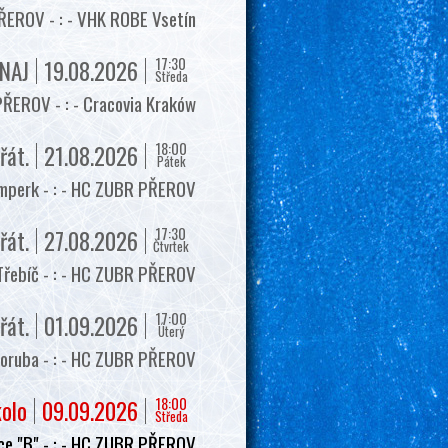
EROV - : - VHK ROBE Vsetín
17:30
NAJ
19.08.2026
Středa
ŘEROV - : - Cracovia Kraków
18:00
řát.
21.08.2026
Pátek
mperk - : - HC ZUBR PŘEROV
17:30
řát.
27.08.2026
Čtvrtek
Třebíč - : - HC ZUBR PŘEROV
17:00
řát.
01.09.2026
Úterý
oruba - : - HC ZUBR PŘEROV
18:00
kolo
09.09.2026
Středa
e "B" - : - HC ZUBR PŘEROV