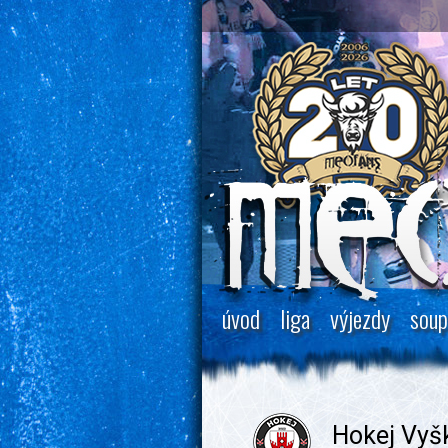
úvod
liga
výjezdy
soup
Hokej Vyš