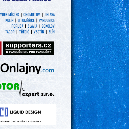
ÝDEK-MÍSTEK
|
CHOMUTOV
|
JIHLAVA
KOLÍN
|
LITOMĚŘICE
|
PARDUBICE
PORUBA
|
SLAVIA
|
SOKOLOV
TÁBOR
|
TŘEBÍČ
|
VSETÍN
|
ZLÍN