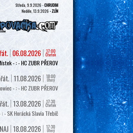
Středa, 9.9.2026 -
CHRUDIM
Neděle, 13.9.2026
- ZLÍN
17:00
řát.
06.08.2026
Čtvrtek
ístek - : - HC ZUBR PŘEROV
18:00
řát.
11.08.2026
Úterý
owiec - : - HC ZUBR PŘEROV
17:30
řát.
13.08.2026
Čtvrtek
 - SK Horácká Slavia Třebíč
17:30
NAJ
18.08.2026
Úterý