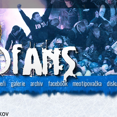
eři
galerie
archiv
facebook
meotipovačka
disk
kov