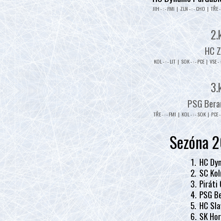
JIH - : - FMI | ZLN - : - CHO | TŘE - 
2.
HC Z
KOL - : - LIT | SOK - : - PCE | VSE - 
3.
PSG Beran
TŘE - : - FMI | KOL - : - SOK | PCE - 
Sezóna 2
1.
HC Dyn
2.
SC Kol
3.
Piráti
4.
PSG Be
5.
HC Sla
6.
SK Hor