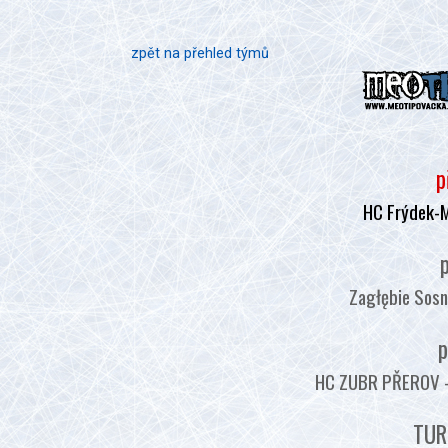
zpět na přehled týmů
p
HC Frýdek-M
p
Zagłębie Sosn
p
HC ZUBR PŘEROV - :
TUR