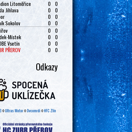
dion Litoměřice
0
0
la Jihlava
0
0
bor
0
0
ík Sokolov
0
0
ířov
0
0
dek-Místek
0
0
OBE Vsetín
0
0
BR PŘEROV
0
0
Odkazy
3
◊
Ultras Motor
◊
Ovcomrdi
◊
HFC Zlín