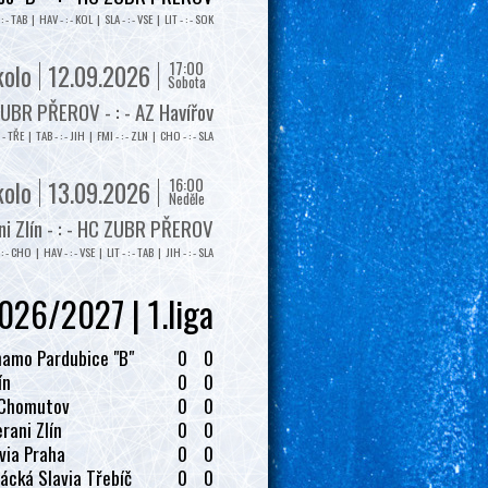
: - TAB | HAV - : - KOL | SLA - : - VSE | LIT - : - SOK
17:00
kolo
12.09.2026
Sobota
UBR PŘEROV - : - AZ Havířov
: - TŘE | TAB - : - JIH | FMI - : - ZLN | CHO - : - SLA
16:00
kolo
13.09.2026
Neděle
i Zlín - : - HC ZUBR PŘEROV
: - CHO | HAV - : - VSE | LIT - : - TAB | JIH - : - SLA
026/2027 | 1.liga
amo Pardubice "B"
0
0
ín
0
0
 Chomutov
0
0
rani Zlín
0
0
via Praha
0
0
ácká Slavia Třebíč
0
0