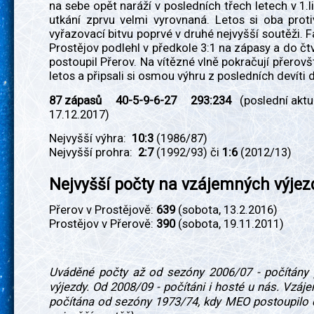
na sebe opět naráží v posledních třech letech v 1.li
utkání zprvu velmi vyrovnaná. Letos si oba protiv
vyřazovací bitvu poprvé v druhé nejvyšší soutěži. 
Prostějov podlehl v předkole 3:1 na zápasy a do čtv
postoupil Přerov. Na vítězné vlně pokračují přerovšt
letos a připsali si osmou výhru z posledních devíti 
87 zápasů 40-5-9-6-27 293:234
(poslední akt
17.12.2017)
Nejvyšší výhra:
10:3
(1986/87)
Nejvyšší prohra:
2:7
(1992/93) či
1:6
(2012/13)
Nejvyšší počty na vzájemných výje
Přerov v Prostějově:
639
(sobota, 13.2.2016)
Prostějov v Přerově:
390
(sobota, 19.11.2011)
Uváděné počty až od sezóny 2006/07 - počítány
výjezdy. Od 2008/09 - počítáni i hosté u nás. Vzáj
počítána od sezóny 1973/74, kdy MEO postoupilo d