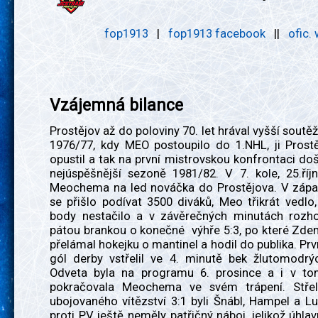
fop1913
|
fop1913 facebook
||
ofic.
Vzájemná bilance
Prostějov až do poloviny 70. let hrával vyšší soutě
1976/77, kdy MEO postoupilo do 1.NHL, ji Prost
opustil a tak na první mistrovskou konfrontaci doš
nejúspěšnější sezoně 1981/82. V 7. kole, 25.říjn
Meochema na led nováčka do Prostějova. V zápas
se přišlo podívat 3500 diváků, Meo třikrát vedlo,
body nestačilo a v závěrečných minutách rozh
pátou brankou o konečné výhře 5:3, po které Zden
přelámal hokejku o mantinel a hodil do publika. Prvn
gól derby vstřelil ve 4. minutě bek žlutomodrý
Odveta byla na programu 6. prosince a i v t
pokračovala Meochema ve svém trápení. Střel
ubojovaného vítězství 3:1 byli Šnábl, Hampel a L
proti PV ještě neměly patřičný náboj, jelikož úhla