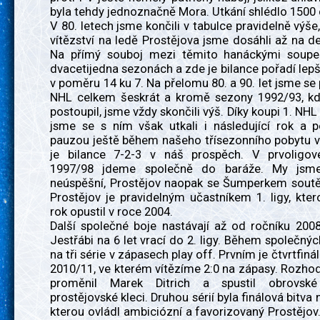
byla tehdy jednoznačně Mora. Utkání shlédlo 1500 
V 80. letech jsme končili v tabulce pravidelně výše,
vítězství na ledě Prostějova jsme dosáhli až na d
Na přímý souboj mezi těmito hanáckými soupe
dvacetijedna sezonách a zde je bilance pořadí lepš
v poměru 14 ku 7. Na přelomu 80. a 90. let jsme se p
NHL celkem šeskrát a kromě sezony 1992/93, kd
postoupil, jsme vždy skončili výš. Díky koupi 1. NHL
jsme se s ním však utkali i následující rok a p
pauzou ještě během našeho třísezonního pobytu v 
je bilance 7-2-3 v náš prospěch. V prvoligo
1997/98 jdeme společně do baráže. My jsm
neúspěšní, Prostějov naopak se Šumperkem soutěž
Prostějov je pravidelným učastníkem 1. ligy, kte
rok opustil v roce 2004.
Další společné boje nastávají až od ročníku 200
Jestřábi na 6 let vrací do 2. ligy. Během společných
na tři série v zápasech play off. Prvním je čtvrtfin
2010/11, ve kterém vítězíme 2:0 na zápasy. Rozhod
proměnil Marek Ditrich a spustil obrovsk
prostějovské kleci. Druhou sérií byla finálová bitva 
kterou ovládl ambiciózní a favorizovaný Prostějo