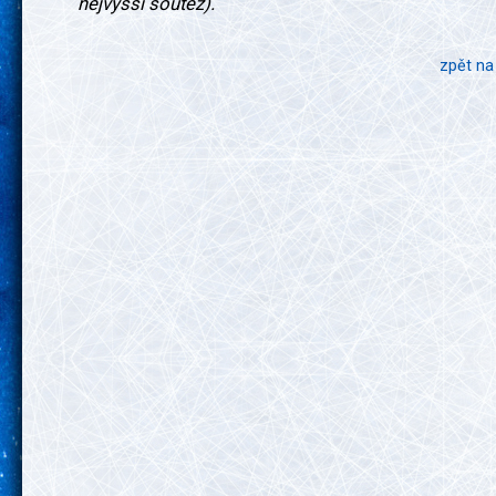
nejvyšší soutěž).
zpět na