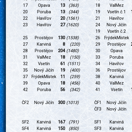
17
Opava
13
(363)
18
ValMez
20
Poruba
13
(344)
19
Vsetín č.1
22
Havířov
20
(1561)
21
Havířov
23
Havířov
27
(1620)
24
Nový Jičín
19
Vsetín č.2
25
Prostějov
130
(1538)
26
FrýdekMístek
27
Karviná
8
(220)
29
Prostějov
28
Prostějov
204
(1480)
30
Opava
31
ValMez
18
(150)
33
Poruba
32
Vsetín
61
(1511)
34
Havířov
35
Nový Jičín
19
(400)
36
Prostějov
37
FrýdekMístek
11
(259)
38
Karviná
39
Opava
18
(456)
40
ValMez
42
Poruba
56
(342)
41
Vsetín
ČF2
Nový Jičín
300
(1013)
ČF1
Nový Jičín
ČF3
Nový Jičín
SF2
Karviná
167
(791)
SF1
Karviná
SF4
Karviná
150
(850)
SF3
Karviná