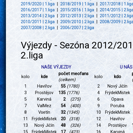
2019/2020 | 1.liga
|
2018/2019 | 1.liga
|
2017/2018 | 1.lig
2016/2017 | 1.liga
|
2015/2016 | 1.liga
|
2014/2015 | 2.lig
2013/2014 | 2.liga
|
2012/2013 | 2.liga
|
2011/2012 | 2.lig
2010/2011 | 2.liga
|
2009/2010 | 2.liga
|
2008/2009 | 2.lig
2007/2008 | 2.liga
|
2006/2007 | 2.liga
Výjezdy - Sezóna 2012/201
2.liga
NAŠE VÝJEZDY
U NÁS
počet meofans
kolo
kde
kolo
kdo
(celkem)
1
Havířov
55
(1780)
2
Nový Jičín
3
Prostějov
135
(1776)
4
FrýdekMístek
5
Karviná
2
(275)
6
Opava
7
ValMez
54
(400)
9
Poruba
8
Vsetín
32
(1345)
10
FrýdekMístek
11
FrýdekMístek
20
(318)
12
Havířov
13
Nový Jičín
48
(326)
14
Prostějov
15
FrýdekMístek
17
(423)
16
Karviná