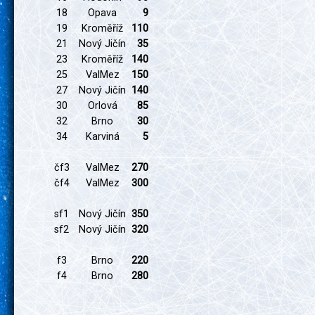
18
Opava
9
19
Kroměříž
110
21
Nový Jičín
35
23
Kroměříž
140
25
ValMez
150
27
Nový Jičín
140
30
Orlová
85
32
Brno
30
34
Karviná
5
čf3
ValMez
270
čf4
ValMez
300
sf1
Nový Jičín
350
sf2
Nový Jičín
320
f3
Brno
220
f4
Brno
280