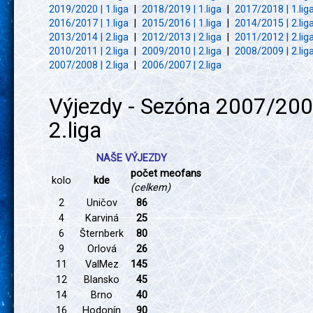
2019/2020 | 1.liga
|
2018/2019 | 1.liga
|
2017/2018 | 1.lig
2016/2017 | 1.liga
|
2015/2016 | 1.liga
|
2014/2015 | 2.lig
2013/2014 | 2.liga
|
2012/2013 | 2.liga
|
2011/2012 | 2.lig
2010/2011 | 2.liga
|
2009/2010 | 2.liga
|
2008/2009 | 2.lig
2007/2008 | 2.liga
|
2006/2007 | 2.liga
Výjezdy - Sezóna 2007/200
2.liga
NAŠE VÝJEZDY
počet meofans
kolo
kde
(celkem)
2
Uničov
86
4
Karviná
25
6
Šternberk
80
9
Orlová
26
11
ValMez
145
12
Blansko
45
14
Brno
40
16
Hodonín
90