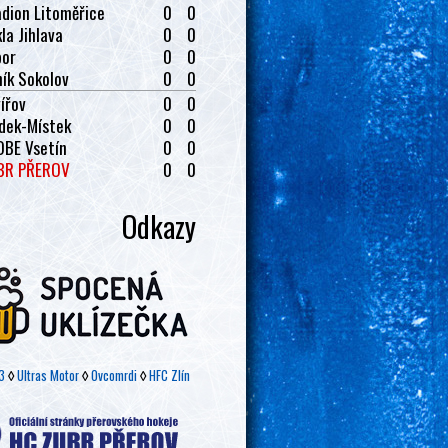
dion Litoměřice
0
0
la Jihlava
0
0
bor
0
0
ík Sokolov
0
0
ířov
0
0
dek-Místek
0
0
OBE Vsetín
0
0
BR PŘEROV
0
0
Odkazy
3
◊
Ultras Motor
◊
Ovcomrdi
◊
HFC Zlín