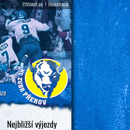
Přihlásit se
|
Registrace
uze
Nejbližší výjezdy