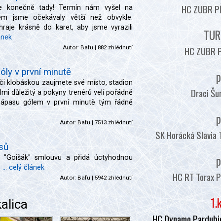
HC ZUBR PŘ
je konečně tady! Termín nám vyšel na
em jsme očekávaly větší než obvykle.
aje krásně do karet, aby jsme vyrazili
TUR
lánek
HC ZUBR P
Autor:
Bafu
| 882 zhlédnutí
óly v první minutě
p
či klobáskou zaujmete své místo, stadion
Draci Šu
elmi důležitý a pokyny trenérů velí pořádně
 zápasu gólem v první minutě tým řádně
p
Autor:
Bafu
| 7513 zhlédnutí
SK Horácká Slavia 
sů
p
il "Goišák" smlouvu a přidá úctyhodnou
.
... celý článek
HC RT Torax P
Autor:
Bafu
| 5942 zhlédnutí
1.
alica
HC Dynamo Pardubic