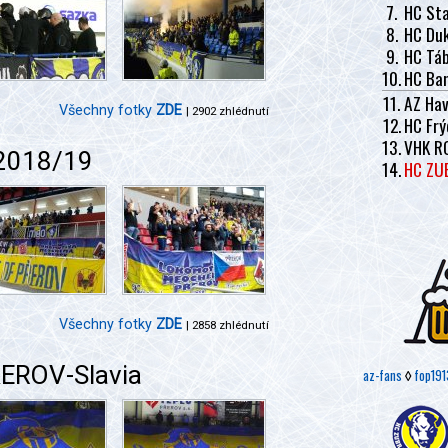
7.
HC Sta
8.
HC Duk
9.
HC Tá
10.
HC Ban
11.
AZ Hav
Všechny fotky
ZDE
| 2902 zhlédnutí
12.
HC Frý
13.
VHK R
2018/19
14.
HC ZU
Všechny fotky
ZDE
| 2858 zhlédnutí
EROV-Slavia
az-fans
◊
fop191