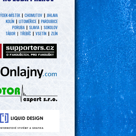
ÝDEK-MÍSTEK
|
CHOMUTOV
|
JIHLAVA
KOLÍN
|
LITOMĚŘICE
|
PARDUBICE
PORUBA
|
SLAVIA
|
SOKOLOV
TÁBOR
|
TŘEBÍČ
|
VSETÍN
|
ZLÍN