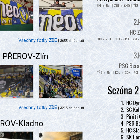
JIH - : - FMI | ZLN - : - CHO | TŘE - 
2.
HC Z
KOL - : - LIT | SOK - : - PCE | VSE - 
Všechny fotky
ZDE
| 3655 zhlédnutí
3.
: PŘEROV-Zlín
PSG Beran
TŘE - : - FMI | KOL - : - SOK | PCE - 
Sezóna 2
1.
HC Dyn
Všechny fotky
ZDE
2.
SC Kol
| 3215 zhlédnutí
3.
Piráti
EROV-Kladno
4.
PSG Be
5.
HC Sla
6.
SK Hor