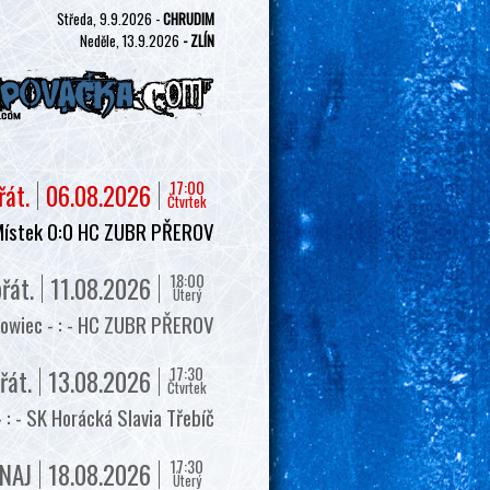
Středa, 9.9.2026 -
CHRUDIM
Neděle, 13.9.2026
- ZLÍN
17:00
řát.
06.08.2026
Čtvrtek
Místek 0:0 HC ZUBR PŘEROV
18:00
řát.
11.08.2026
Úterý
owiec - : - HC ZUBR PŘEROV
17:30
řát.
13.08.2026
Čtvrtek
 - SK Horácká Slavia Třebíč
17:30
NAJ
18.08.2026
Úterý