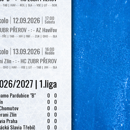
: - TAB | HAV - : - KOL | SLA - : - VSE | LIT - : - SOK
17:00
kolo
12.09.2026
Sobota
UBR PŘEROV - : - AZ Havířov
: - TŘE | TAB - : - JIH | FMI - : - ZLN | CHO - : - SLA
16:00
kolo
13.09.2026
Neděle
i Zlín - : - HC ZUBR PŘEROV
: - CHO | HAV - : - VSE | LIT - : - TAB | JIH - : - SLA
026/2027 | 1.liga
amo Pardubice "B"
0
0
ín
0
0
 Chomutov
0
0
rani Zlín
0
0
via Praha
0
0
ácká Slavia Třebíč
0
0