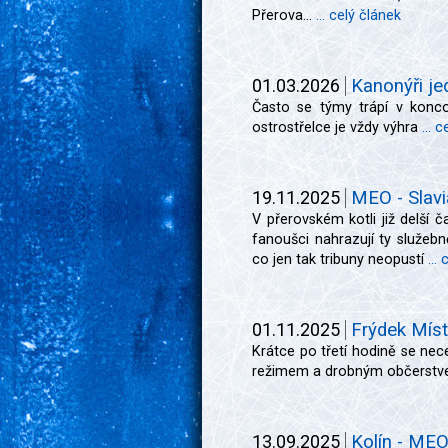
Přerova...
... celý článek
01.03.2026
Kanonýři je
Často se týmy trápí v konc
ostrostřelce je vždy výhra
... 
19.11.2025
MEO - Slavi
V přerovském kotli již delší 
fanoušci nahrazují ty služebně
co jen tak tribuny neopustí
...
01.11.2025
Frýdek Míst
Krátce po třetí hodině se nec
režimem a drobným občerst
13.09.2025
Kolín - MEO