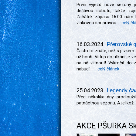
První výjezd nové sezóny 
deštivou sobotu, takže záj
Začátek zápasu 16:00 nám hr
vlakovou soupravou
... celý č
16.03.2024
Přerovské g
Často to znáte, než s pivkem 
už bouří. Vstup do utkání je v
na ně vlítnout! Vykročit do
nabudí...
... celý článek
25.04.2023
Legendy ča
Před několika dny prodlouž
patnáctnou sezonu. A jelikož..
AKCE PŠURKA Sk