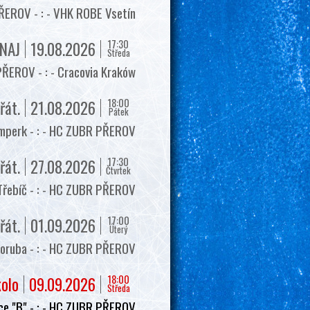
EROV - : - VHK ROBE Vsetín
17:30
NAJ
19.08.2026
Středa
ŘEROV - : - Cracovia Kraków
18:00
řát.
21.08.2026
Pátek
mperk - : - HC ZUBR PŘEROV
17:30
řát.
27.08.2026
Čtvrtek
Třebíč - : - HC ZUBR PŘEROV
17:00
řát.
01.09.2026
Úterý
oruba - : - HC ZUBR PŘEROV
18:00
kolo
09.09.2026
Středa
e "B" - : - HC ZUBR PŘEROV