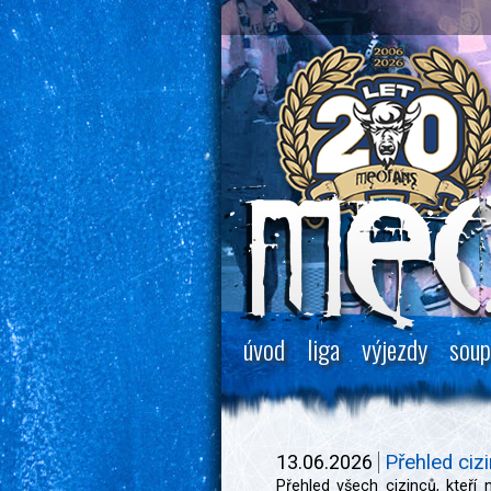
úvod
liga
výjezdy
soup
13.06.2026
Přehled ciz
Přehled všech cizinců, kteří