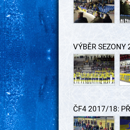
VÝBĚR SEZONY 
ČF4 2017/18: PŘ