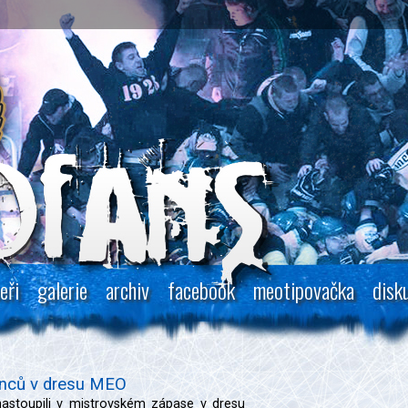
eři
galerie
archiv
facebook
meotipovačka
disk
inců v dresu MEO
 nastoupili v mistrovském zápase v dresu