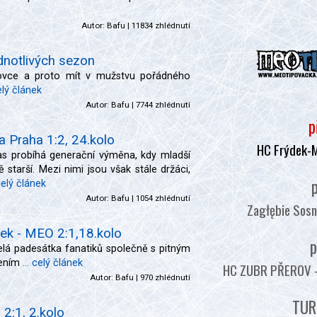
Autor:
Bafu
| 11834 zhlédnutí
dnotlivých sezon
ovce a proto mít v mužstvu pořádného
celý článek
Autor:
Bafu
| 7744 zhlédnutí
p
a Praha 1:2, 24.kolo
HC Frýdek-
čas probíhá generační výměna, kdy mladší
 starší. Mezi nimi jsou však stále držáci,
p
 celý článek
Autor:
Bafu
| 1054 zhlédnutí
Zagłębie Sosn
ek - MEO 2:1,18.kolo
p
elá padesátka fanatiků společně s pitným
vením
... celý článek
HC ZUBR PŘEROV - :
Autor:
Bafu
| 970 zhlédnutí
TUR
 2:1, 2.kolo