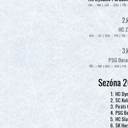
JIH - : - FMI | ZLN - : - CHO | TŘE - 
2.
HC Z
KOL - : - LIT | SOK - : - PCE | VSE - 
3.
PSG Beran
TŘE - : - FMI | KOL - : - SOK | PCE - 
Sezóna 2
1.
HC Dyn
2.
SC Kol
3.
Piráti
4.
PSG Be
5.
HC Sla
6.
SK Hor