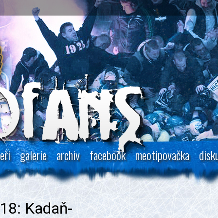
eři
galerie
archiv
facebook
meotipovačka
disk
18: Kadaň-