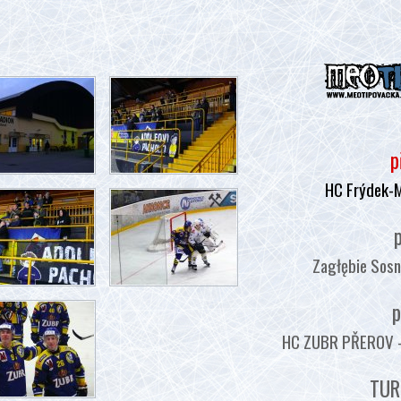
p
HC Frýdek-
p
Zagłębie Sosn
p
HC ZUBR PŘEROV - :
TUR