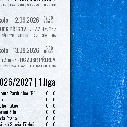
: - TAB | HAV - : - KOL | SLA - : - VSE | LIT - : - SOK
17:00
kolo
12.09.2026
Sobota
UBR PŘEROV - : - AZ Havířov
: - TŘE | TAB - : - JIH | FMI - : - ZLN | CHO - : - SLA
16:00
kolo
13.09.2026
Neděle
i Zlín - : - HC ZUBR PŘEROV
: - CHO | HAV - : - VSE | LIT - : - TAB | JIH - : - SLA
026/2027 | 1.liga
amo Pardubice "B"
0
0
ín
0
0
 Chomutov
0
0
rani Zlín
0
0
via Praha
0
0
ácká Slavia Třebíč
0
0