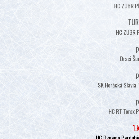
HC ZUBR PŘ
TUR
HC ZUBR P
p
Draci Šu
p
SK Horácká Slavia 
p
HC RT Torax P
1.
HC Dynamo Pardubic