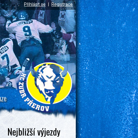
Přihlásit se
|
Registrace
uze
Nejbližší výjezdy