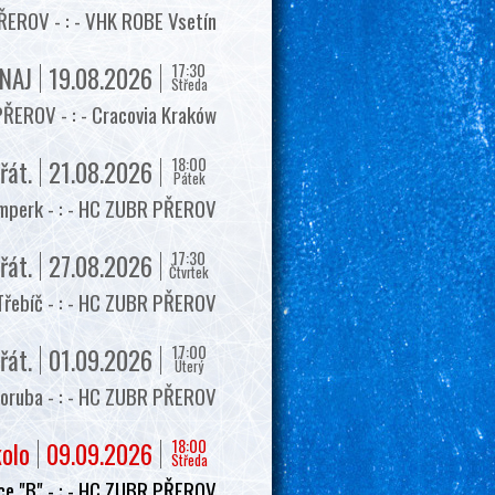
EROV - : - VHK ROBE Vsetín
17:30
NAJ
19.08.2026
Středa
ŘEROV - : - Cracovia Kraków
18:00
řát.
21.08.2026
Pátek
mperk - : - HC ZUBR PŘEROV
17:30
řát.
27.08.2026
Čtvrtek
Třebíč - : - HC ZUBR PŘEROV
17:00
řát.
01.09.2026
Úterý
oruba - : - HC ZUBR PŘEROV
18:00
kolo
09.09.2026
Středa
e "B" - : - HC ZUBR PŘEROV