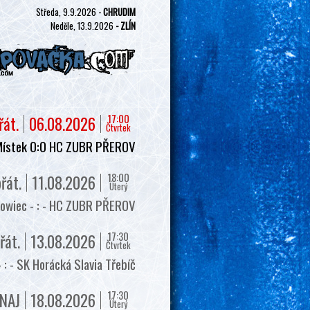
Středa, 9.9.2026 -
CHRUDIM
Neděle, 13.9.2026
- ZLÍN
17:00
řát.
06.08.2026
Čtvrtek
Místek 0:0 HC ZUBR PŘEROV
18:00
řát.
11.08.2026
Úterý
owiec - : - HC ZUBR PŘEROV
17:30
řát.
13.08.2026
Čtvrtek
 - SK Horácká Slavia Třebíč
17:30
NAJ
18.08.2026
Úterý