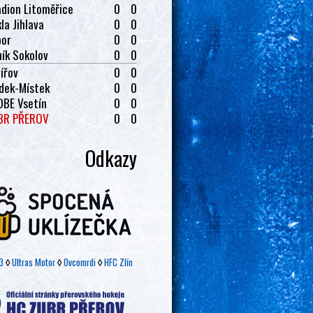
dion Litoměřice
0
0
la Jihlava
0
0
bor
0
0
ík Sokolov
0
0
ířov
0
0
dek-Místek
0
0
OBE Vsetín
0
0
BR PŘEROV
0
0
Odkazy
3
◊
Ultras Motor
◊
Ovcomrdi
◊
HFC Zlín