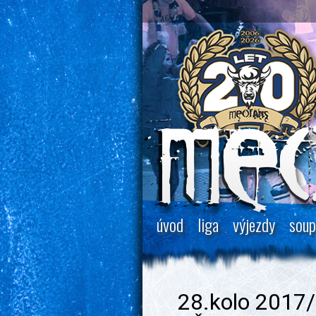
úvod
liga
výjezdy
soup
28.kolo 2017/