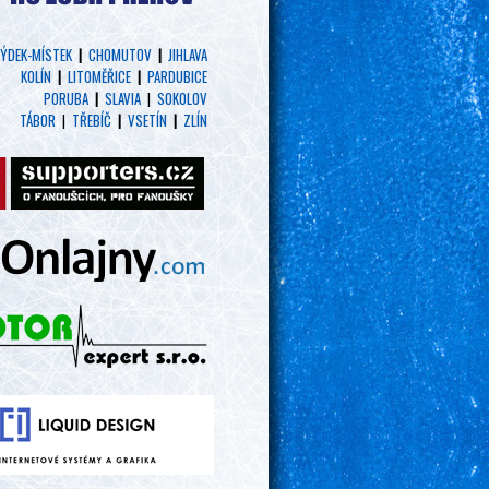
ÝDEK-MÍSTEK
|
CHOMUTOV
|
JIHLAVA
KOLÍN
|
LITOMĚŘICE
|
PARDUBICE
PORUBA
|
SLAVIA
|
SOKOLOV
TÁBOR
|
TŘEBÍČ
|
VSETÍN
|
ZLÍN