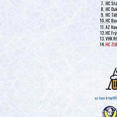
7.
HC Sta
8.
HC Duk
9.
HC Tá
10.
HC Ban
11.
AZ Hav
12.
HC Frý
13.
VHK R
14.
HC ZU
az-fans
◊
fop191