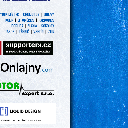
ÝDEK-MÍSTEK
|
CHOMUTOV
|
JIHLAVA
KOLÍN
|
LITOMĚŘICE
|
PARDUBICE
PORUBA
|
SLAVIA
|
SOKOLOV
TÁBOR
|
TŘEBÍČ
|
VSETÍN
|
ZLÍN