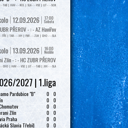
: - TAB | HAV - : - KOL | SLA - : - VSE | LIT - : - SOK
17:00
kolo
12.09.2026
Sobota
UBR PŘEROV - : - AZ Havířov
: - TŘE | TAB - : - JIH | FMI - : - ZLN | CHO - : - SLA
16:00
kolo
13.09.2026
Neděle
i Zlín - : - HC ZUBR PŘEROV
: - CHO | HAV - : - VSE | LIT - : - TAB | JIH - : - SLA
026/2027 | 1.liga
amo Pardubice "B"
0
0
ín
0
0
 Chomutov
0
0
rani Zlín
0
0
via Praha
0
0
ácká Slavia Třebíč
0
0