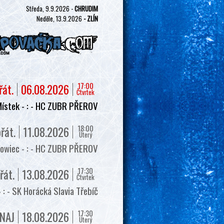
Středa, 9.9.2026 -
CHRUDIM
Neděle, 13.9.2026
- ZLÍN
17:00
řát.
06.08.2026
Čtvrtek
ístek - : - HC ZUBR PŘEROV
18:00
řát.
11.08.2026
Úterý
owiec - : - HC ZUBR PŘEROV
17:30
řát.
13.08.2026
Čtvrtek
 - SK Horácká Slavia Třebíč
17:30
NAJ
18.08.2026
Úterý