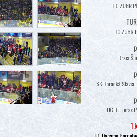
HC ZUBR PŘ
TUR
HC ZUBR P
p
Draci Šu
p
SK Horácká Slavia 
p
HC RT Torax P
1.
HC Dynamo Pardubic