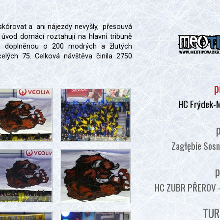
 skórovat a ani nájezdy nevyšly, přesouvá
 úvod domácí roztahují na hlavní tribuně
m doplněnou o 200 modrých a žlutých
celých 75. Celková návštěva činila 2750
p
HC Frýdek-M
p
Zagłębie Sosn
p
HC ZUBR PŘEROV - :
TUR