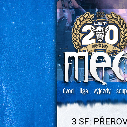
úvod
liga
výjezdy
soup
3 SF: PŘEROV