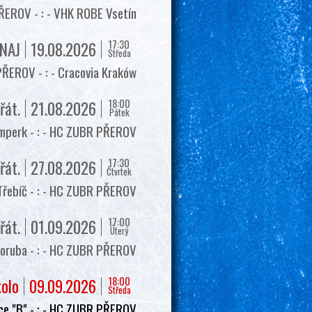
EROV - : - VHK ROBE Vsetín
17:30
NAJ
19.08.2026
Středa
ŘEROV - : - Cracovia Kraków
18:00
řát.
21.08.2026
Pátek
mperk - : - HC ZUBR PŘEROV
17:30
řát.
27.08.2026
Čtvrtek
Třebíč - : - HC ZUBR PŘEROV
17:00
řát.
01.09.2026
Úterý
oruba - : - HC ZUBR PŘEROV
18:00
kolo
09.09.2026
Středa
e "B" - : - HC ZUBR PŘEROV