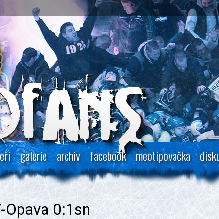
eři
galerie
archiv
facebook
meotipovačka
disk
-Opava 0:1sn