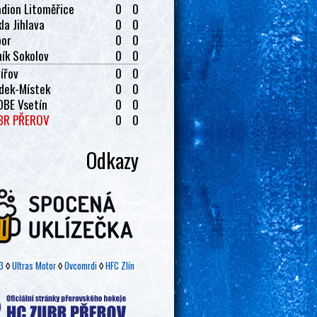
dion Litoměřice
0
0
la Jihlava
0
0
bor
0
0
ík Sokolov
0
0
ířov
0
0
dek-Místek
0
0
OBE Vsetín
0
0
BR PŘEROV
0
0
Odkazy
3
◊
Ultras Motor
◊
Ovcomrdi
◊
HFC Zlín