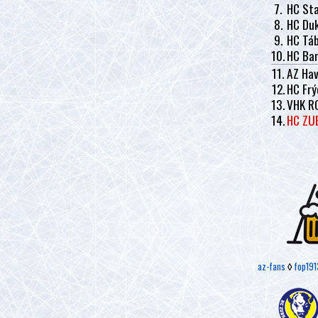
7.
HC Sta
8.
HC Duk
9.
HC Tá
10.
HC Ban
11.
AZ Hav
12.
HC Frý
13.
VHK R
14.
HC ZU
az-fans
◊
fop191