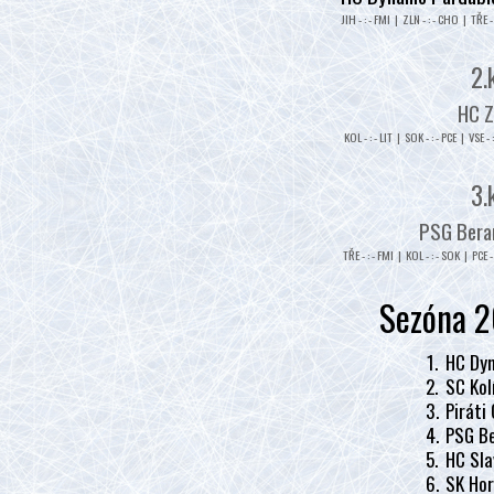
JIH - : - FMI | ZLN - : - CHO | TŘE - 
2.
HC Z
KOL - : - LIT | SOK - : - PCE | VSE - 
3.
PSG Beran
TŘE - : - FMI | KOL - : - SOK | PCE - 
Sezóna 2
1.
HC Dyn
2.
SC Kol
3.
Piráti
4.
PSG Be
5.
HC Sla
6.
SK Hor