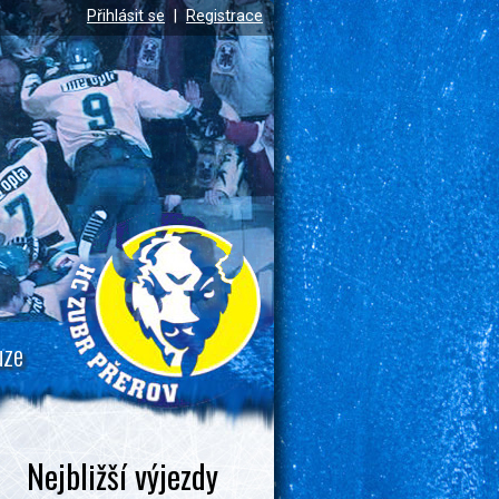
Přihlásit se
|
Registrace
uze
Nejbližší výjezdy