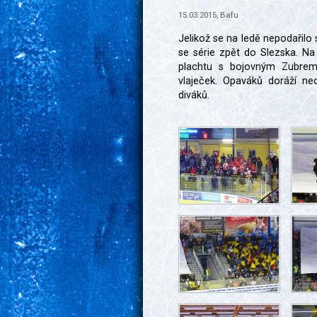
15.03.2015, Bafu
Jelikož se na ledě nepodařilo
se série zpět do Slezska. Na
plachtu s bojovným Zubre
vlaječek. Opaváků doráží ne
diváků.