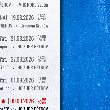
EROV - : - VHK ROBE Vsetín
17:30
NAJ
19.08.2026
Středa
ŘEROV - : - Cracovia Kraków
18:00
řát.
21.08.2026
Pátek
mperk - : - HC ZUBR PŘEROV
17:30
řát.
27.08.2026
Čtvrtek
Třebíč - : - HC ZUBR PŘEROV
17:00
řát.
01.09.2026
Úterý
oruba - : - HC ZUBR PŘEROV
18:00
kolo
09.09.2026
Středa
e "B" - : - HC ZUBR PŘEROV