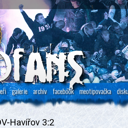
eři
galerie
archiv
facebook
meotipovačka
disk
V-Havířov 3:2