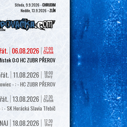
Středa, 9.9.2026 -
CHRUDIM
Neděle, 13.9.2026
- ZLÍN
17:00
řát.
06.08.2026
Čtvrtek
Místek 0:0 HC ZUBR PŘEROV
18:00
řát.
11.08.2026
Úterý
owiec - : - HC ZUBR PŘEROV
17:30
řát.
13.08.2026
Čtvrtek
 - SK Horácká Slavia Třebíč
17:30
NAJ
18.08.2026
Úterý