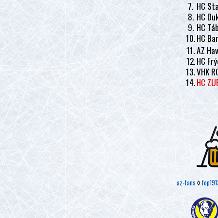
7.
HC Sta
8.
HC Duk
9.
HC Tá
10.
HC Ban
11.
AZ Hav
12.
HC Frý
13.
VHK R
14.
HC ZU
az-fans
◊
fop191