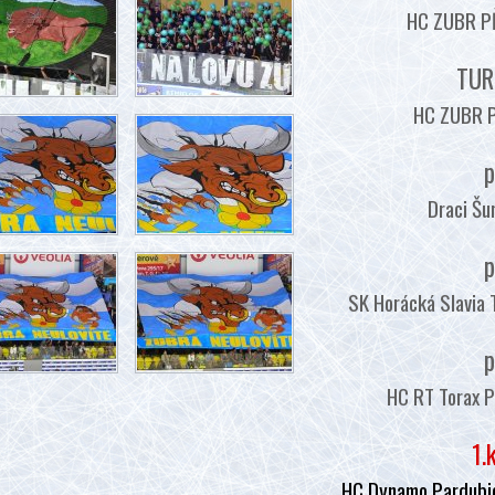
HC ZUBR PŘ
TUR
HC ZUBR P
p
Draci Šu
p
SK Horácká Slavia 
p
HC RT Torax P
1.
HC Dynamo Pardubic