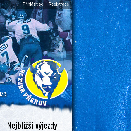
Přihlásit se
|
Registrace
uze
Nejbližší výjezdy