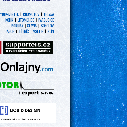
ÝDEK-MÍSTEK
|
CHOMUTOV
|
JIHLAVA
KOLÍN
|
LITOMĚŘICE
|
PARDUBICE
PORUBA
|
SLAVIA
|
SOKOLOV
TÁBOR
|
TŘEBÍČ
|
VSETÍN
|
ZLÍN