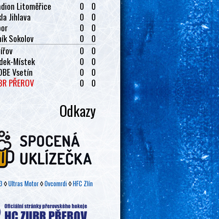
dion Litoměřice
0
0
la Jihlava
0
0
bor
0
0
ík Sokolov
0
0
ířov
0
0
dek-Místek
0
0
OBE Vsetín
0
0
BR PŘEROV
0
0
Odkazy
3
◊
Ultras Motor
◊
Ovcomrdi
◊
HFC Zlín