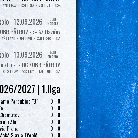
: - TAB | HAV - : - KOL | SLA - : - VSE | LIT - : - SOK
17:00
kolo
12.09.2026
Sobota
UBR PŘEROV - : - AZ Havířov
: - TŘE | TAB - : - JIH | FMI - : - ZLN | CHO - : - SLA
16:00
kolo
13.09.2026
Neděle
i Zlín - : - HC ZUBR PŘEROV
: - CHO | HAV - : - VSE | LIT - : - TAB | JIH - : - SLA
026/2027 | 1.liga
amo Pardubice "B"
0
0
ín
0
0
 Chomutov
0
0
rani Zlín
0
0
via Praha
0
0
ácká Slavia Třebíč
0
0