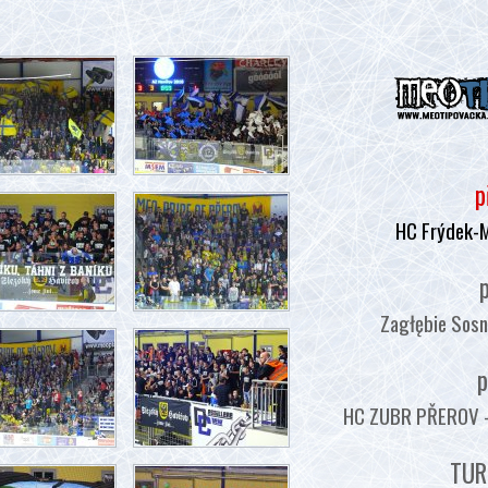
p
HC Frýdek-
p
Zagłębie Sosn
p
HC ZUBR PŘEROV - :
TUR