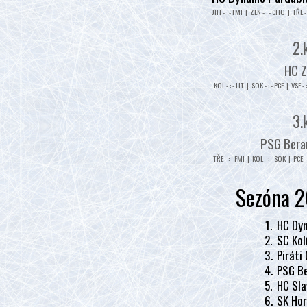
JIH - : - FMI | ZLN - : - CHO | TŘE - 
2.
HC Z
KOL - : - LIT | SOK - : - PCE | VSE - 
3.
PSG Beran
TŘE - : - FMI | KOL - : - SOK | PCE - 
Sezóna 2
1.
HC Dyn
2.
SC Kol
3.
Piráti
4.
PSG Be
5.
HC Sla
6.
SK Hor