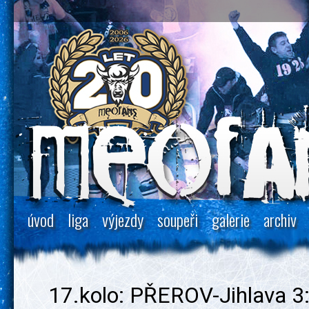
úvod
liga
výjezdy
soupeři
galerie
archiv
17.kolo: PŘEROV-Jihlava 3