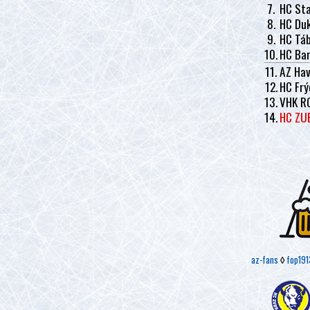
7.
HC Sta
8.
HC Duk
9.
HC Tá
10.
HC Ban
11.
AZ Hav
12.
HC Frý
13.
VHK R
14.
HC ZU
az-fans
◊
fop191