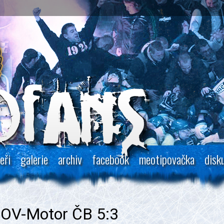
eři
galerie
archiv
facebook
meotipovačka
disk
ROV-Motor ČB 5:3