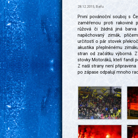
28.12.2015, Bafu
První povánoční souboj s Če
zaměřenou proti rakovině pr
růžová či žádná jiná barva
napěchovaný zimák, přičem
určitostí o pár stovek překroč
akustika přeplněnému zimáku
stran od začátku výborná. Z
stovky Motoráků, kteří fandí 
Z naší strany není připravena
po zápase odpalují mnoho rací,