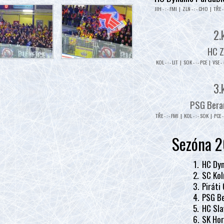
JIH - : - FMI | ZLN - : - CHO | TŘE - 
2.
HC Z
KOL - : - LIT | SOK - : - PCE | VSE - 
3.
PSG Beran
TŘE - : - FMI | KOL - : - SOK | PCE - 
Sezóna 2
1.
HC Dyn
2.
SC Kol
3.
Piráti
4.
PSG Be
5.
HC Sla
6.
SK Hor