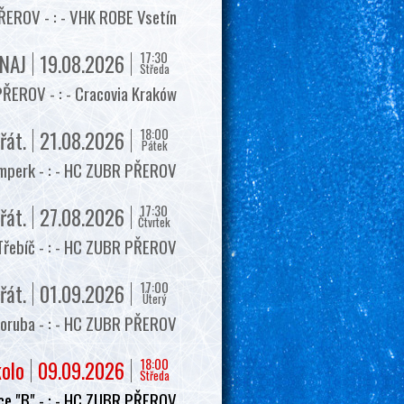
EROV - : - VHK ROBE Vsetín
17:30
NAJ
19.08.2026
Středa
ŘEROV - : - Cracovia Kraków
18:00
řát.
21.08.2026
Pátek
mperk - : - HC ZUBR PŘEROV
17:30
řát.
27.08.2026
Čtvrtek
Třebíč - : - HC ZUBR PŘEROV
17:00
řát.
01.09.2026
Úterý
oruba - : - HC ZUBR PŘEROV
18:00
kolo
09.09.2026
Středa
e "B" - : - HC ZUBR PŘEROV