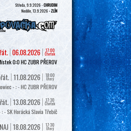
Středa, 9.9.2026 -
CHRUDIM
Neděle, 13.9.2026
- ZLÍN
17:00
řát.
06.08.2026
Čtvrtek
Místek 0:0 HC ZUBR PŘEROV
18:00
řát.
11.08.2026
Úterý
owiec - : - HC ZUBR PŘEROV
17:30
řát.
13.08.2026
Čtvrtek
 - SK Horácká Slavia Třebíč
17:30
NAJ
18.08.2026
Úterý