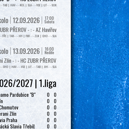
: - TAB | HAV - : - KOL | SLA - : - VSE | LIT - : - SOK
17:00
kolo
12.09.2026
Sobota
UBR PŘEROV - : - AZ Havířov
: - TŘE | TAB - : - JIH | FMI - : - ZLN | CHO - : - SLA
16:00
kolo
13.09.2026
Neděle
i Zlín - : - HC ZUBR PŘEROV
: - CHO | HAV - : - VSE | LIT - : - TAB | JIH - : - SLA
026/2027 | 1.liga
amo Pardubice "B"
0
0
ín
0
0
 Chomutov
0
0
rani Zlín
0
0
via Praha
0
0
ácká Slavia Třebíč
0
0