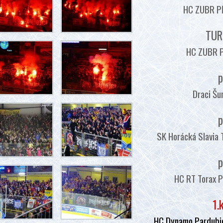
HC ZUBR PŘ
TUR
HC ZUBR P
p
Draci Šu
p
SK Horácká Slavia 
p
HC RT Torax P
1.
HC Dynamo Pardubic