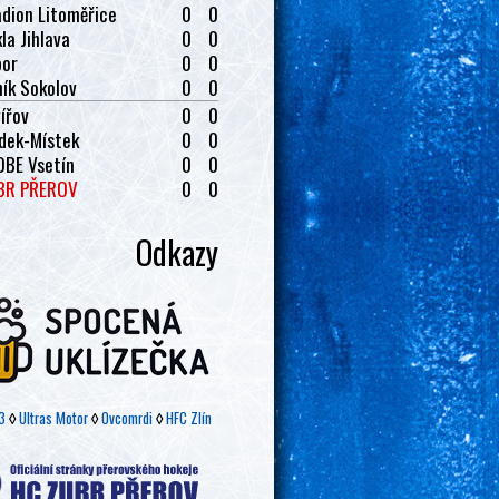
dion Litoměřice
0
0
la Jihlava
0
0
bor
0
0
ík Sokolov
0
0
ířov
0
0
dek-Místek
0
0
OBE Vsetín
0
0
BR PŘEROV
0
0
Odkazy
3
◊
Ultras Motor
◊
Ovcomrdi
◊
HFC Zlín