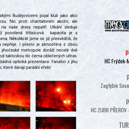
skými Budějovicemi pojal klub jako akci
su. Nic proti charitativním akcím, ale
 na naše dresy nepatří. Utkání sleduje
ž povolená třítisícová kapacita je s
ena. Několikrát jsme se již přesvědčili, že
 nepřeje. I přesto je atmosféra z obou
p
 jihočeské metropole doráží necelé dvě
pod taktovkou do černa oblečených ultras.
HC Frýdek-
 žádná optická prezentace. Fanatici z jihu
 které dávají parádní efekt.
p
Zagłębie Sosn
p
HC ZUBR PŘEROV - :
TUR