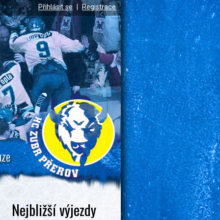
Přihlásit se
|
Registrace
uze
Nejbližší výjezdy