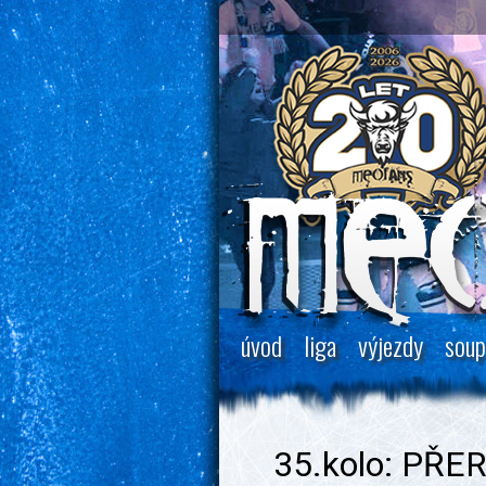
úvod
liga
výjezdy
soup
35.kolo: PŘE