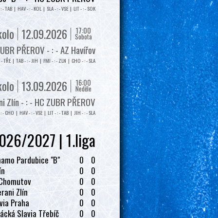
: - TAB | HAV - : - KOL | SLA - : - VSE | LIT - : - SOK
17:00
kolo
12.09.2026
Sobota
UBR PŘEROV - : - AZ Havířov
: - TŘE | TAB - : - JIH | FMI - : - ZLN | CHO - : - SLA
16:00
kolo
13.09.2026
Neděle
i Zlín - : - HC ZUBR PŘEROV
: - CHO | HAV - : - VSE | LIT - : - TAB | JIH - : - SLA
026/2027 | 1.liga
amo Pardubice "B"
0
0
ín
0
0
 Chomutov
0
0
rani Zlín
0
0
via Praha
0
0
ácká Slavia Třebíč
0
0