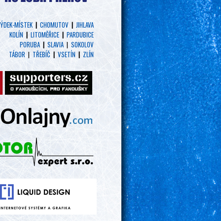
ÝDEK-MÍSTEK
|
CHOMUTOV
|
JIHLAVA
KOLÍN
|
LITOMĚŘICE
|
PARDUBICE
PORUBA
|
SLAVIA
|
SOKOLOV
TÁBOR
|
TŘEBÍČ
|
VSETÍN
|
ZLÍN