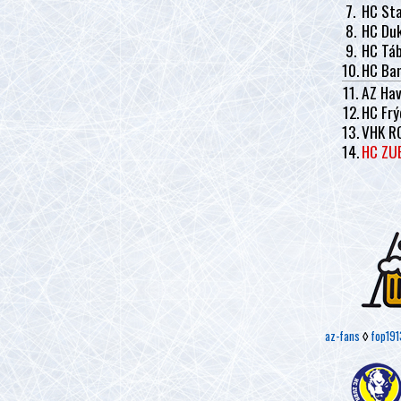
7.
HC Sta
8.
HC Duk
9.
HC Tá
10.
HC Ban
11.
AZ Hav
12.
HC Frý
13.
VHK R
14.
HC ZU
az-fans
◊
fop191