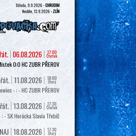
Středa, 9.9.2026 -
CHRUDIM
Neděle, 13.9.2026
- ZLÍN
17:00
řát.
06.08.2026
Čtvrtek
Místek 0:0 HC ZUBR PŘEROV
18:00
řát.
11.08.2026
Úterý
owiec - : - HC ZUBR PŘEROV
17:30
řát.
13.08.2026
Čtvrtek
 - SK Horácká Slavia Třebíč
17:30
NAJ
18.08.2026
Úterý