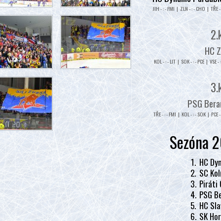
JIH - : - FMI | ZLN - : - CHO | TŘE - 
2.
HC Z
KOL - : - LIT | SOK - : - PCE | VSE - 
3.
PSG Beran
TŘE - : - FMI | KOL - : - SOK | PCE - 
Sezóna 2
1.
HC Dyn
2.
SC Kol
3.
Piráti
4.
PSG Be
5.
HC Sla
6.
SK Hor