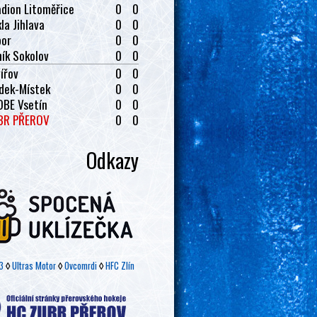
dion Litoměřice
0
0
la Jihlava
0
0
bor
0
0
ík Sokolov
0
0
ířov
0
0
dek-Místek
0
0
OBE Vsetín
0
0
BR PŘEROV
0
0
Odkazy
3
◊
Ultras Motor
◊
Ovcomrdi
◊
HFC Zlín