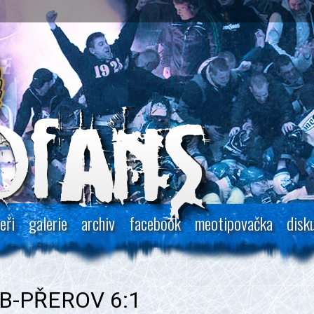
eři
galerie
archiv
facebook
meotipovačka
disk
ČB-PŘEROV 6:1