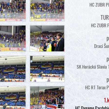
HC ZUBR PŘ
TUR
HC ZUBR P
p
Draci Šu
p
SK Horácká Slavia 
p
HC RT Torax P
1.
HC Dynamo Pardubic