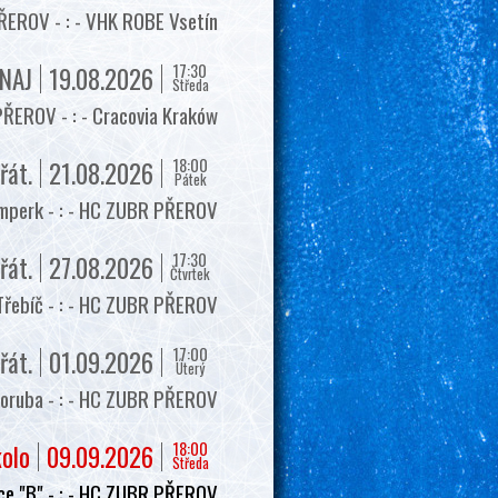
EROV - : - VHK ROBE Vsetín
17:30
NAJ
19.08.2026
Středa
ŘEROV - : - Cracovia Kraków
18:00
řát.
21.08.2026
Pátek
mperk - : - HC ZUBR PŘEROV
17:30
řát.
27.08.2026
Čtvrtek
Třebíč - : - HC ZUBR PŘEROV
17:00
řát.
01.09.2026
Úterý
oruba - : - HC ZUBR PŘEROV
18:00
kolo
09.09.2026
Středa
e "B" - : - HC ZUBR PŘEROV