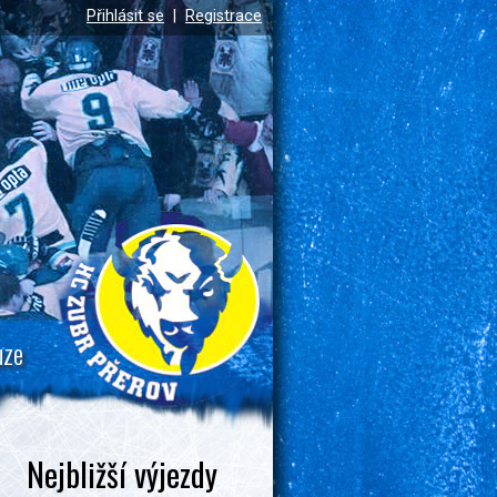
Přihlásit se
|
Registrace
uze
Nejbližší výjezdy