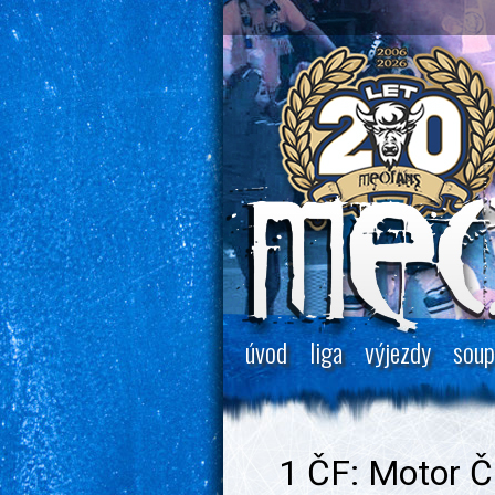
úvod
liga
výjezdy
soup
1 ČF: Motor 