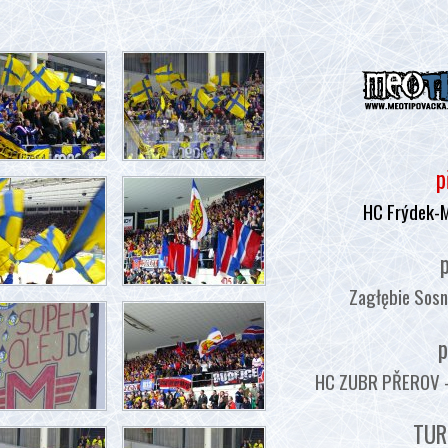
p
HC Frýdek-
p
Zagłębie Sosn
p
HC ZUBR PŘEROV - :
TUR