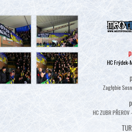
p
HC Frýdek-
p
Zagłębie Sosn
p
HC ZUBR PŘEROV - :
TUR