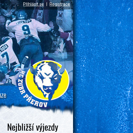
Přihlásit se
|
Registrace
uze
Nejbližší výjezdy