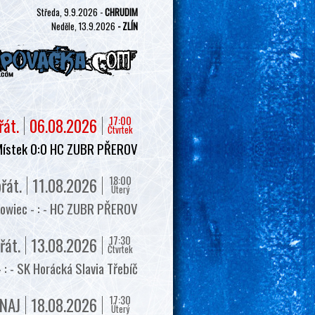
Středa, 9.9.2026 -
CHRUDIM
Neděle, 13.9.2026
- ZLÍN
17:00
řát.
06.08.2026
Čtvrtek
Místek 0:0 HC ZUBR PŘEROV
18:00
řát.
11.08.2026
Úterý
owiec - : - HC ZUBR PŘEROV
17:30
řát.
13.08.2026
Čtvrtek
 - SK Horácká Slavia Třebíč
17:30
NAJ
18.08.2026
Úterý