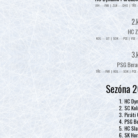
JIH - : - FMI | ZLN - : - CHO | TŘE - 
2.
HC Z
KOL - : - LIT | SOK - : - PCE | VSE - 
3.
PSG Beran
TŘE - : - FMI | KOL - : - SOK | PCE - 
Sezóna 2
1.
HC Dyn
2.
SC Kol
3.
Piráti
4.
PSG Be
5.
HC Sla
6.
SK Hor