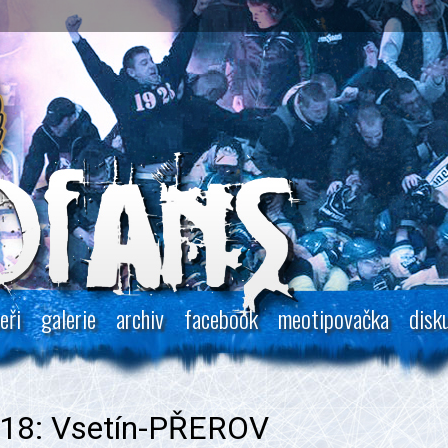
eři
galerie
archiv
facebook
meotipovačka
disk
/18: Vsetín-PŘEROV