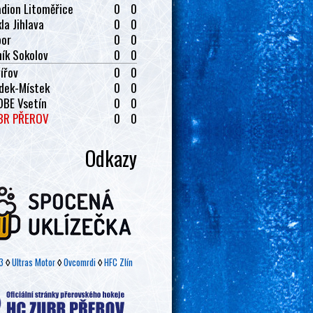
dion Litoměřice
0
0
la Jihlava
0
0
bor
0
0
ík Sokolov
0
0
ířov
0
0
dek-Místek
0
0
OBE Vsetín
0
0
BR PŘEROV
0
0
Odkazy
3
◊
Ultras Motor
◊
Ovcomrdi
◊
HFC Zlín