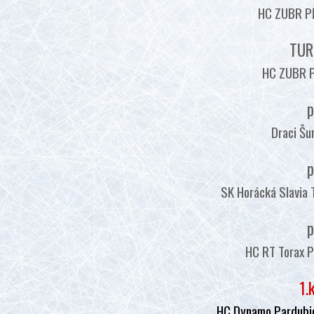
HC ZUBR PŘ
TUR
HC ZUBR P
p
Draci Šu
p
SK Horácká Slavia 
p
HC RT Torax P
1.
HC Dynamo Pardubic