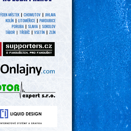
ÝDEK-MÍSTEK
|
CHOMUTOV
|
JIHLAVA
KOLÍN
|
LITOMĚŘICE
|
PARDUBICE
PORUBA
|
SLAVIA
|
SOKOLOV
TÁBOR
|
TŘEBÍČ
|
VSETÍN
|
ZLÍN