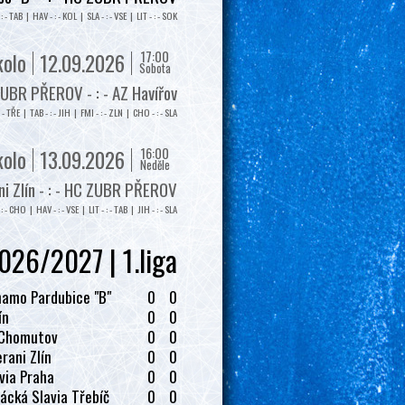
: - TAB | HAV - : - KOL | SLA - : - VSE | LIT - : - SOK
17:00
kolo
12.09.2026
Sobota
UBR PŘEROV - : - AZ Havířov
: - TŘE | TAB - : - JIH | FMI - : - ZLN | CHO - : - SLA
16:00
kolo
13.09.2026
Neděle
i Zlín - : - HC ZUBR PŘEROV
: - CHO | HAV - : - VSE | LIT - : - TAB | JIH - : - SLA
026/2027 | 1.liga
amo Pardubice "B"
0
0
ín
0
0
 Chomutov
0
0
rani Zlín
0
0
via Praha
0
0
ácká Slavia Třebíč
0
0