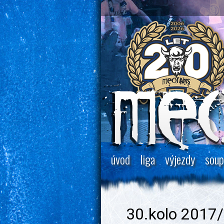
úvod
liga
výjezdy
soup
30.kolo 2017