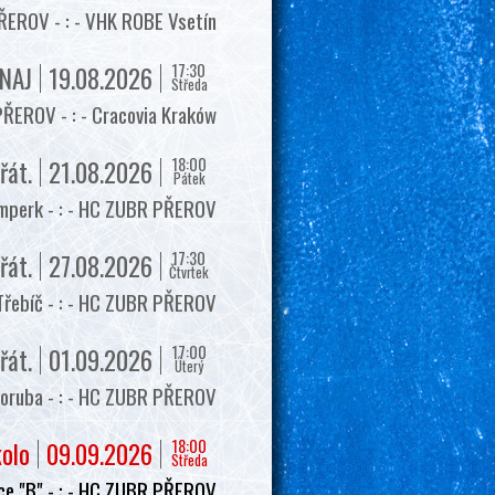
EROV - : - VHK ROBE Vsetín
17:30
NAJ
19.08.2026
Středa
ŘEROV - : - Cracovia Kraków
18:00
řát.
21.08.2026
Pátek
mperk - : - HC ZUBR PŘEROV
17:30
řát.
27.08.2026
Čtvrtek
Třebíč - : - HC ZUBR PŘEROV
17:00
řát.
01.09.2026
Úterý
oruba - : - HC ZUBR PŘEROV
18:00
kolo
09.09.2026
Středa
e "B" - : - HC ZUBR PŘEROV