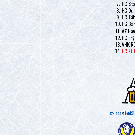
7.
HC Sta
8.
HC Duk
9.
HC Tá
10.
HC Ban
11.
AZ Hav
12.
HC Frý
13.
VHK R
14.
HC ZU
az-fans
◊
fop191