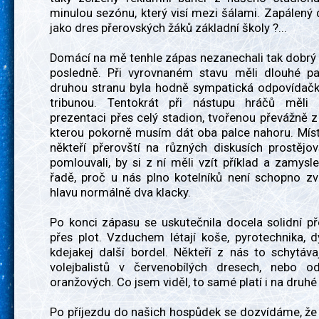
minulou sezónu, který visí mezi šálami. Zapálený
jako dres přerovských žáků základní školy ?...
Domácí na mě tenhle zápas nezanechali tak dobrý
posledně. Při vyrovnaném stavu měli dlouhé pa
druhou stranu byla hodně sympatická odpovídačka
tribunou. Tentokrát při nástupu hráčů měli 
prezentaci přes celý stadion, tvořenou převážně z
kterou pokorně musím dát oba palce nahoru. Míst
někteří přerovští na různých diskusích prostějo
pomlouvali, by si z ní měli vzít příklad a zamysle
řadě, proč u nás plno kotelníků není schopno z
hlavu normálně dva klacky.
Po konci zápasu se uskutečnila docela solidní p
přes plot. Vzduchem létají koše, pyrotechnika, 
kdejakej další bordel. Někteří z nás to schytáva
volejbalistů v červenobílých dresech, nebo 
oranžových. Co jsem viděl, to samé platí i na druhé
Po příjezdu do našich hospůdek se dozvídáme, že