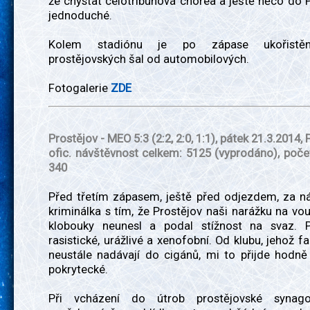
že chystat celotribunová chorea a ještě něco do 
jednoduché.
Kolem stadiónu je po zápase ukořistěn
prostějovských šal od automobilových.
Fotogalerie
ZDE
Prostějov - MEO 5:3
(2:2, 2:0, 1:1)
, pátek 21.3.2014, F
ofic. návštěvnost celkem: 5125 (vyprodáno), poč
340
Před třetím zápasem, ještě před odjezdem, za ná
kriminálka s tím, že Prostějov naši narážku na vo
klobouky neunesl a podal stížnost na svaz. 
rasistické, urážlivé a xenofobní. Od klubu, jehož 
neustále nadávají do cigánů, mi to přijde hodn
pokrytecké.
Při vcházení do útrob prostějovské synag