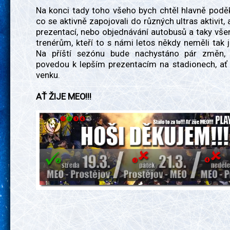
Na konci tady toho všeho bych chtěl hlavně podě
co se aktivně zapojovali do různých ultras aktivit, 
prezentací, nebo objednávání autobusů a taky vš
trenérům, kteří to s námi letos někdy neměli tak
Na příští sezónu bude nachystáno pár změn, 
povedou k lepším prezentacím na stadionech, ať
venku.
AŤ ŽIJE MEO!!!