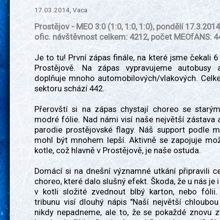
17.03.2014, Vaca
Prostějov - MEO 3:0
(1:0, 1:0, 1:0)
, pondělí 17.3.2014,
ofic. návštěvnost celkem: 4212, počet MEOfANS: 4
Je to tu! První zápas finále, na které jsme čekali 6
Prostějově. Na zápas vypravujeme autobusy 
doplňuje mnoho automobilových/vlakových. Celk
sektoru schází 442.
Přerovští si na zápas chystají choreo se star
modré fólie. Nad námi visí naše největší zástava 
parodie prostějovské flagy. Náš support podle 
mohl být mnohem lepší. Aktivně se zapojuje mo
kotle, což hlavně v Prostějově, je naše ostuda.
Domácí si na dnešní významné utkání připravili c
choreo, které dalo slušný efekt. Škoda, že u nás je 
v kotli složité zvednout blbý karton, nebo fólii
tribunu visí dlouhý nápis "Naší největší chloubou
nikdy nepadneme, ale to, že se pokaždé znovu zv