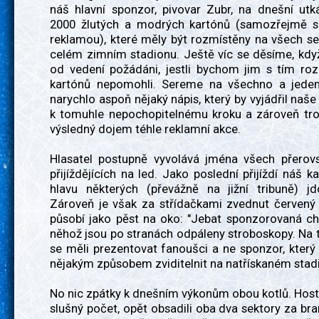
náš hlavní sponzor, pivovar Zubr, na dnešní utk
2000 žlutých a modrých kartónů (samozřejmě s
reklamou), které měly být rozmístěny na všech s
celém zimním stadionu. Ještě víc se děsíme, kdy
od vedení požádáni, jestli bychom jim s tím ro
kartónů nepomohli. Sereme na všechno a jedem
narychlo aspoň nějaký nápis, který by vyjádřil naš
k tomuhle nepochopitelnému kroku a zároveň tro
výsledný dojem téhle reklamní akce.
Hlasatel postupně vyvolává jména všech přerov
přijíždějících na led. Jako poslední přijíždí náš k
hlavu některých (převážně na jižní tribuně) jd
Zároveň je však za střídačkami zvednut červený 
působí jako pěst na oko: "Jebat sponzorovaná ch
něhož jsou po stranách odpáleny stroboskopy. Na 
se měli prezentovat fanoušci a ne sponzor, který
nějakým způsobem zviditelnit na natřískaném stad
No nic zpátky k dnešním výkonům obou kotlů. Hostů
slušný počet, opět obsadili oba dva sektory za br