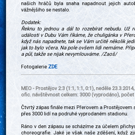
našich hráčů byla snaha napadnout jejich autob
vážnějšího se nestalo.
Dodatek:
Řeknu to jednou a dál to rozebírat nebudu. Už r
události v Dubu Vám říkáme, že chuligánka v Přero
když nás napadnete, tak se Vám určitě několik jedi
jak to bylo včera. Na pole ovšem lidi nemáme. Př
a půl, takže se nijak nevymlouváme. /Zaoš/
Fotogalerie
ZDE
MEO - Prostějov 2:3
(1:1, 1:1, 0:1)
, neděle 23.3.2014,
ofic. návštěvnost celkem: 3000 (vyprodáno), počet
Čtvrtý zápas finále mezi Přerovem a Prostějovem 
přes 3000 lidí na podruhé vyprodaném stadionu.
Ráno v den zápasu se scházíme za účelem přichys
choreografie. Jaké je však naše zděšení, když zj