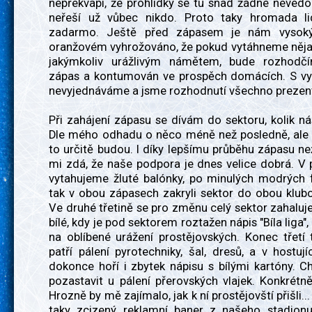
nepřekvapí, že prohlídky se tu snad žádné nevedou
neřeší už vůbec nikdo. Proto taky hromada li
zadarmo. Ještě před zápasem je nám vysok
oranžovém vyhrožováno, že pokud vytáhneme něja
jakýmkoliv urážlivým námětem, bude rozhodč
zápas a kontumován ve prospěch domácích. S vy
nevyjednáváme a jsme rozhodnutí všechno prezen
Při zahájení zápasu se dívám do sektoru, kolik n
Dle mého odhadu o něco méně než posledně, ale č
to určitě budou. I díky lepšímu průběhu zápasu ne
mi zdá, že naše podpora je dnes velice dobrá. V p
vytahujeme žluté balónky, po minulých modrých f
tak v obou zápasech zakryli sektor do obou klub
Ve druhé třetině se pro změnu celý sektor zahaluj
bílé, kdy je pod sektorem roztažen nápis "Bíla liga",
na oblíbené urážení prostějovských. Konec třetí 
patří pálení pyrotechniky, šal, dresů, a v hostuj
dokonce hoří i zbytek nápisu s bílými kartóny. C
pozastavit u pálení přerovských vlajek. Konkrétně
Hrozně by mě zajímalo, jak k ní prostějovští přišli.
taky zcizený reklamní baner z našeho stadionu