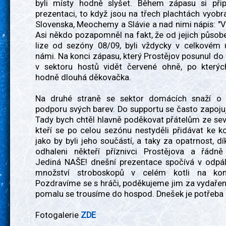
byli místy hodně slyšet. Během zápasu si připr
prezentaci, to když jsou na třech plachtách vyob
Slovenska, Meochemy a Slávie a nad nimi nápis: "V
Asi někdo pozapomněl na fakt, že od jejich působ
lize od sezóny 08/09, byli vždycky v celkovém 
námi. Na konci zápasu, který Prostějov posunul do 
v sektoru hostů vidět červené ohně, po kterýc
hodně dlouhá děkovačka.
Na druhé straně se sektor domácích snaží o 
podporu svých barev. Do supportu se často zapojuj
Tady bych chtěl hlavně poděkovat přátelům ze seve
kteří se po celou sezónu nestyděli přidávat ke kot
jako by byli jeho součástí, a taky za opatrnost, dík
odhaleni někteří příznivci Prostějova a řádně 
Jediná NAŠE! dnešní prezentace spočívá v odpál
množství stroboskopů v celém kotli na kon
Pozdravíme se s hráči, poděkujeme jim za vydařen
pomalu se trousíme do hospod. Dnešek je potřeba 
Fotogalerie
ZDE