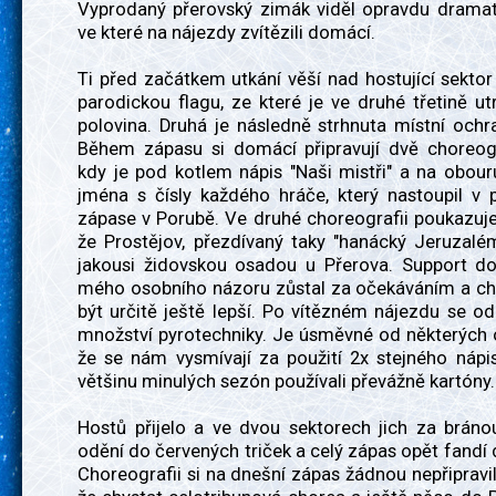
Vyprodaný přerovský zimák viděl opravdu dramati
ve které na nájezdy zvítězili domácí.
Ti před začátkem utkání věší nad hostující sekt
parodickou flagu, ze které je ve druhé třetině ut
polovina. Druhá je následně strhnuta místní ochr
Během zápasu si domácí připravují dvě choreogra
kdy je pod kotlem nápis "Naši mistři" a na obou
jména s čísly každého hráče, který nastoupil v
zápase v Porubě. Ve druhé choreografii poukazuj
že Prostějov, přezdívaný taky "hanácký Jeruzalé
jakousi židovskou osadou u Přerova. Support d
mého osobního názoru zůstal za očekáváním a ch
být určitě ještě lepší. Po vítězném nájezdu se od
množství pyrotechniky. Je úsměvné od některých 
že se nám vysmívají za použití 2x stejného nápi
většinu minulých sezón používali převážně kartóny.
Hostů přijelo a ve dvou sektorech jich za bráno
odění do červených triček a celý zápas opět fandí d
Choreografii si na dnešní zápas žádnou nepřipravili