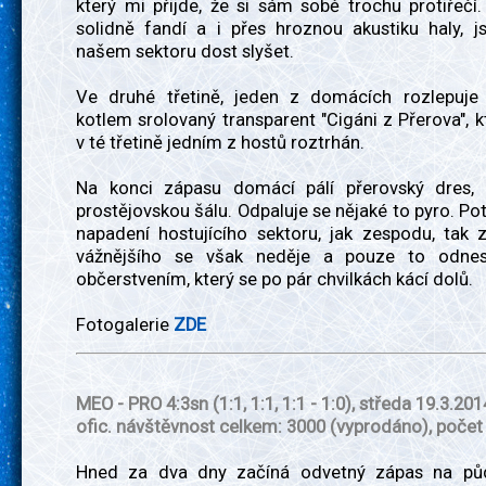
který mi přijde, že si sám sobě trochu protiřečí
solidně fandí a i přes hroznou akustiku haly, j
našem sektoru dost slyšet.
Ve druhé třetině, jeden z domácích rozlepuj
kotlem srolovaný transparent "Cigáni z Přerova", kt
v té třetině jedním z hostů roztrhán.
Na konci zápasu domácí pálí přerovský dres,
prostějovskou šálu. Odpaluje se nějaké to pyro. Po
napadení hostujícího sektoru, jak zespodu, tak 
vážnějšího se však neděje a pouze to odnes
občerstvením, který se po pár chvilkách kácí dolů.
Fotogalerie
ZDE
MEO - PRO 4:3sn
(1:1, 1:1, 1:1 - 1:0)
, středa 19.3.2014
ofic. návštěvnost celkem: 3000 (vyprodáno), počet
Hned za dva dny začíná odvetný zápas na půd