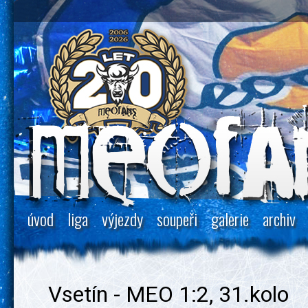
úvod
liga
výjezdy
soupeři
galerie
archiv
Vsetín - MEO 1:2, 31.kolo