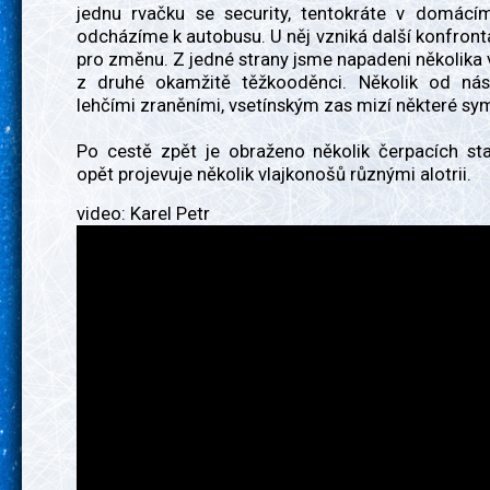
jednu rvačku se security, tentokráte v domácí
odcházíme k autobusu. U něj vzniká další konfronta
pro změnu. Z jedné strany jsme napadeni několika 
z druhé okamžitě těžkooděnci. Několik od ná
lehčími zraněními, vsetínským zas mizí některé sy
Po cestě zpět je obraženo několik čerpacích sta
opět projevuje několik vlajkonošů různými alotrii.
video: Karel Petr