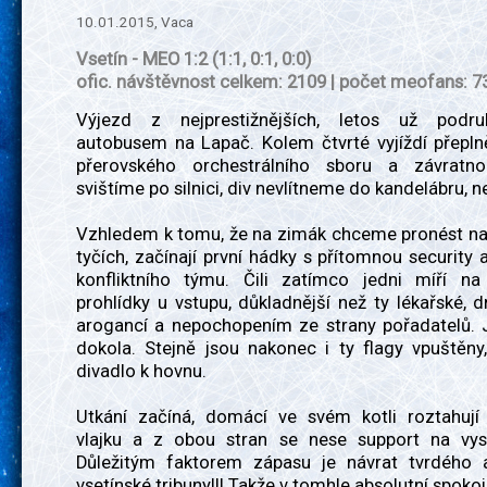
10.01.2015, Vaca
Vsetín - MEO 1:2 (1:1, 0:1, 0:0)
ofic. návštěvnost celkem: 2109 | počet meofans: 7
Výjezd z nejprestižnějších, letos už podr
autobusem na Lapač. Kolem čtvrté vyjíždí přepln
přerovského orchestrálního sboru a závratno
svištíme po silnici, div nevlítneme do kandelábru, 
Vzhledem k tomu, že na zimák chceme pronést naš
tyčích, začínají první hádky s přítomnou security a
konfliktního týmu. Čili zatímco jedni míří na 
prohlídky u vstupu, důkladnější než ty lékařské, dr
arogancí a nepochopením ze strany pořadatelů. 
dokola. Stejně jsou nakonec i ty flagy vpuštěny
divadlo k hovnu.
Utkání začíná, domácí ve svém kotli roztahují
vlajku a z obou stran se nese support na vys
Důležitým faktorem zápasu je návrat tvrdého 
vsetínské tribuny!!! Takže v tomhle absolutní spoko