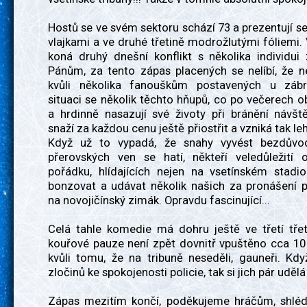
Hostů se ve svém sektoru schází 73 a prezentují 
vlajkami a ve druhé třetině modrožlutými fóliemi. 
koná druhý dnešní konflikt s několika individui
Pánům, za tento zápas placených se nelíbí, že n
kvůli několika fanouškům postavených u zábr
situaci se několik těchto hňupů, co po večerech ob
a hrdinně nasazují své životy při bránění návšt
snaží za každou cenu ještě přiostřit a vzniká tak le
Když už to vypadá, že snahy vyvést bezdůvod
přerovských ven se hatí, někteří veledůležití o
pořádku, hlídajících nejen na vsetínském stadio
bonzovat a udávat několik našich za pronášení p
na novojičínský zimák. Opravdu fascinující...
Celá tahle komedie má dohru ještě ve třetí třet
kouřové pauze není zpět dovnitř vpuštěno cca 10 
kvůli tomu, že na tribuně neseděli, gauneři. Kd
zločinů ke spokojenosti policie, tak si jich pár uděl
Zápas mezitím končí, poděkujeme hráčům, shlé