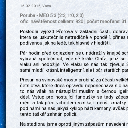
16.02.2015, Vaca
Poruba - MEO 5:3 (2:3, 1:0, 2:0)
ofic. návštěvnost celkem: 920 | počet meofans: 31
Poslední výjezd Přerova v základní části, dohráv
která se uskutečnila netradičně v pondělí, přines
podívanou jak na ledě, tak hlavně v hledišti.
Pár hodin před odjezdem se u nádraží v knajpě sc
vybraná společnost, včetně krále Olafa, jenž se
vlaku ani nedožije. Ve vlaku se nás tak zjevuje 
samí mladí, krásní, inteligentní, ale i pár starších pa
Přesun na svinovské mosty probíhá za účasti velk
četnictva, které dnes opravdu neponechává nic ná
to nás však na nástupišti muslim s černou igeli
děsí. Vstup pro hostující fanoušky se tady zápa
mění a tak před vchodem vznikají menší zmatky.
pod námi na nás jakýsi kyklop hází kameny, avšak p
tento taškář zahnán policií.
Na stadionu jsme oproti jiným zápasům navedení n