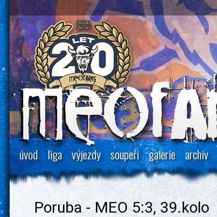
úvod
liga
výjezdy
soupeři
galerie
archiv
Poruba - MEO 5:3, 39.kolo