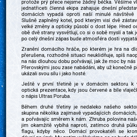
protože prý přece nejsme žádný béčka. Věšíme vl
jednatřiceti členná ekipa zahajuje dnešní předsta
domácích vypadá oproti naší minulé návštěvě ú
Slušně zaplněný kotel, pod kterým visí dvě zásta
velké změny a opticky působí o dost lépe. Hned o
obě dvě strany vysvětlují, co si o sobě myslí a tak 
po celý dnešní zápas bude atmosféra dosti vypjatá
Zranění domácího hráče, po kterém je hra na d
přerušena, rozhodně situaci neuklidňuje, spíš na
na nás dlouhou dobu pořvávají, jak že moc by nás c
Přerovskými jsou zase nabádáni, aby už konečně při
ukázali svou sílu i jako hosté.
Ještě v první třetině je v domácím sektoru k v
optická prezentace, kdy jsou červené a bíle vlaje
o nápis Ultras Poruba.
Během druhé třetiny je nedaleko našeho sekto
skupina několika zajímavě vypadajících domácích, 
a pořvávajíc směrem k nám. Zhruba polovina naš
jim okamžitě vybíhá naproti, zatímco druhá půlk
flagu, kdyby něco. Domácí provokatéři se kr