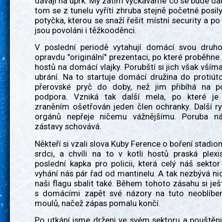
dávají na úprk. My zatím vyčkáváme co se bude dále
tom se z tunelu vyřítí zhruba stejně početné posily
potyčka, kterou se snaží řešit místní security a po 
jsou povoláni i těžkooděnci.
V poslední periodě vytahují domácí svou druh
opravdu "originální" prezentaci, po které proběhn
hostů na domácí vlajky. Porubští si jich však všímaj
ubrání. Na to startuje domácí družina do protiú
přerovské pryč do doby, než jim přibíhá na 
podpora. Vzniká tak další mela, po které je
zraněním ošetřován jeden člen ochranky. Další r
orgánů nepřeje ničemu vážnějšímu. Poruba ná
zástavy schovává.
Někteří si vzali slova Kuby Ference o boření stadio
srdci, a chvíli na to v kotli hostů praská plexi
poslední kapka pro policii, která celý náš sektor
vyhání nás pár řad od mantinelu. A tak nezbývá nic
naši flagu sbalit také. Během tohoto zásahu si je
s domácími zapět své názory na tuto neoblíbe
moulů, načež zápas pomalu končí.
Po utkání jsme drženi ve svém sektoru a pouštěn