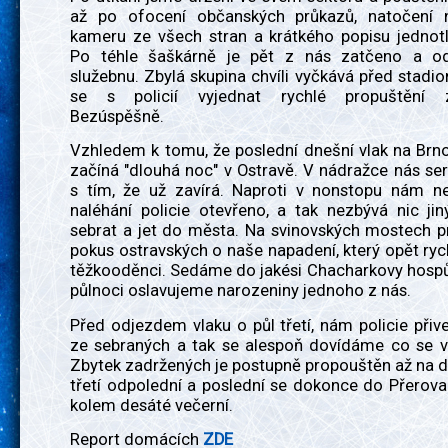
až po ofocení občanských průkazů, natočení n
kameru ze všech stran a krátkého popisu jednotl
Po téhle šaškárně je pět z nás zatčeno a o
služebnu. Zbylá skupina chvíli vyčkává před stadi
se s policií vyjednat rychlé propuštění z
Bezúspěšně.
Vzhledem k tomu, že poslední dnešní vlak na Brn
začíná "dlouhá noc" v Ostravě. V nádražce nás ser
s tím, že už zavírá. Naproti v nonstopu nám ne
naléhání policie otevřeno, a tak nezbývá nic ji
sebrat a jet do města. Na svinovských mostech p
pokus ostravských o naše napadení, který opět ryc
těžkooděnci. Sedáme do jakési Chacharkovy hospů
půlnoci oslavujeme narozeniny jednoho z nás.
Před odjezdem vlaku o půl třetí, nám policie při
ze sebraných a tak se alespoň dovídáme co se vl
Zbytek zadržených je postupně propouštěn až na 
třetí odpolední a poslední se dokonce do Přerov
kolem desáté večerní.
Report domácích
ZDE