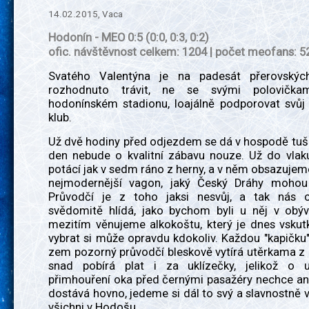
14.02.2015, Vaca
Hodonín - MEO 0:5 (0:0, 0:3, 0:2)
ofic. návštěvnost celkem: 1204 | počet meofans: 5
Svatého Valentýna je na padesát přerovskýc
rozhodnuto trávit, ne se svými polovička
hodonínském stadionu, loajálně podporovat svůj
klub.
Už dvě hodiny před odjezdem se dá v hospodě tuši
den nebude o kvalitní zábavu nouze. Už do vlaku
potácí jak v sedm ráno z herny, a v něm obsazuje
nejmodernější vagon, jaký Český Dráhy mohou
Průvodčí je z toho jaksi nesvůj, a tak nás 
svědomitě hlídá, jako bychom byli u něj v obý
mezitím věnujeme alkokoštu, který je dnes vskutk
vybrat si může opravdu kdokoliv. Každou "kapičku
zem pozorný průvodčí bleskově vytírá utěrkama z h
snad pobírá plat i za uklízečky, jelikož o 
přimhouření oka před černými pasažéry nechce ani
dostává hovno, jedeme si dál to svý a slavnostně
všichni v Hodošu.