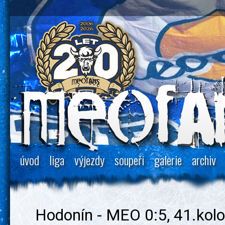
úvod
liga
výjezdy
soupeři
galerie
archiv
Hodonín - MEO 0:5, 41.kolo