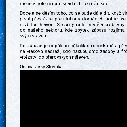
méně a holemi nám snad nehrozí už nikdo.
Docela se děsím toho, co se bude dále dít, když vi
první přestávce přes tribunu domácích potácí ve
rozbitou hlavou. Security radši nedělá problémy
do našeho sektoru, kde zbytek zápasu rozjímá
svým stavem.
Po zápase je odpáleno několik stroboskopů a př
na vlakové nádraží, kde nakupujeme zásoby a frč
vítězství do přerovských náleven.
Oslava Jirky Slováka