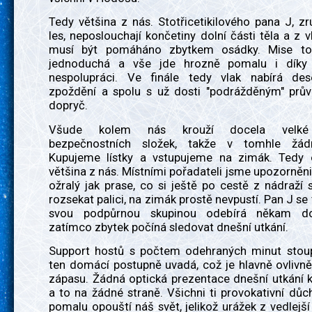
Tedy většina z nás. Stotřicetikilového pana J, z
les, neposlouchají končetiny dolní části těla a z 
musí být pomáháno zbytkem osádky. Mise to
jednoduchá a vše jde hrozně pomalu i díky 
nespolupráci. Ve finále tedy vlak nabírá des
zpoždění a spolu s už dosti "podrážděným" prů
dopryč.
Všude kolem nás krouží docela velké
bezpečnostních složek, takže v tomhle žá
Kupujeme lístky a vstupujeme na zimák. Tedy
většina z nás. Místními pořadateli jsme upozorněni, 
ožralý jak prase, co si ještě po cestě z nádraží 
rozsekat palici, na zimák prostě nevpustí. Pan J se 
svou podpůrnou skupinou odebírá někam do
zatímco zbytek počíná sledovat dnešní utkání.
Support hostů s počtem odehraných minut stou
ten domácí postupně uvadá, což je hlavně ovlivn
zápasu. Žádná optická prezentace dnešní utkání k
a to na žádné straně. Všichni ti provokativní důc
pomalu opouští náš svět, jelikož urážek z vedlejší 