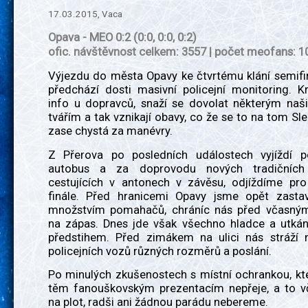
17.03.2015, Vaca
Opava - MEO 0:2 (0:0, 0:0, 0:2)
ofic. návštěvnost celkem: 3557 | počet meofans: 1
Výjezdu do města Opavy ke čtvrtému klání semifi
předchází dosti masivní policejní monitoring. Kr
info u dopravců, snaží se dovolat některým n
tvářím a tak vznikají obavy, co že se to na tom Sl
zase chystá za manévry.
Z Přerova po posledních událostech vyjíždí 
autobus a za doprovodu nových tradičních 
cestujících v antonech v závěsu, odjíždíme pr
finále. Před hranicemi Opavy jsme opět zasta
množstvím pomahačů, chráníc nás před včasný
na zápas. Dnes jde však všechno hladce a utkán
předstihem. Před zimákem na ulici nás stráží 
policejních vozů různých rozměrů a poslání.
Po minulých zkušenostech s místní ochrankou, kt
těm fanouškovským prezentacím nepřeje, a to vč
na plot, radši ani žádnou parádu nebereme.