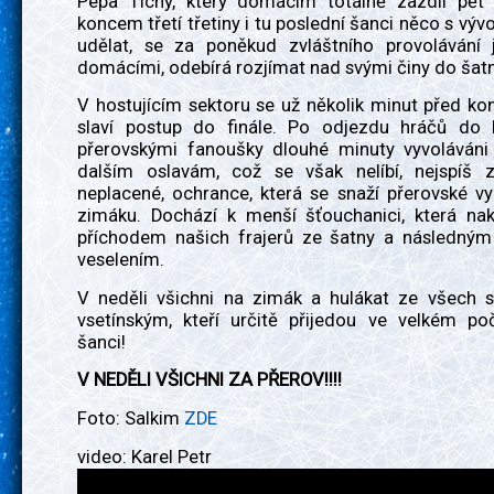
Pepa Tichý, který domácím totálně zazdil pět
koncem třetí třetiny i tu poslední šanci něco s vý
udělat, se za poněkud zvláštního provolávání
domácími, odebírá rozjímat nad svými činy do šatn
V hostujícím sektoru se už několik minut před k
slaví postup do finále. Po odjezdu hráčů do 
přerovskými fanoušky dlouhé minuty vyvoláváni 
dalším oslavám, což se však nelíbí, nejspíš 
neplacené, ochrance, která se snaží přerovské v
zimáku. Dochází k menší šťouchanici, která na
příchodem našich frajerů ze šatny a následný
veselením.
V neděli všichni na zimák a hulákat ze všech s
vsetínským, kteří určitě přijedou ve velkém po
šanci!
V NEDĚLI VŠICHNI ZA PŘEROV!!!!
Foto: Salkim
ZDE
video: Karel Petr