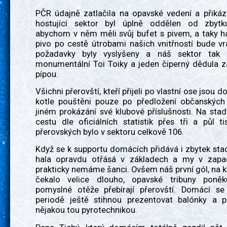
PČR údajně zatlačila na opavské vedení a přikáz
hostující sektor byl úplně oddělen od zbytk
abychom v něm měli svůj bufet s pivem, a taky ha
pivo po cestě útrobami našich vnitřností bude v
požadavky byly vyslyšeny a náš sektor tak z
monumentální Toi Toiky a jeden čiperný dědula z
pípou.
Všichni přerovští, kteří přijeli po vlastní ose jsou d
kotle pouštěni pouze po předložení občanských 
jiném prokázání své klubové příslušnosti. Na stad
cestu dle oficiálních statistik přes tři a půl ti
přerovských bylo v sektoru celkově 106.
Když se k supportu domácích přidává i zbytek sta
hala opravdu otřásá v základech a my v zapa
prakticky nemáme šanci. Ovšem náš první gól, na k
čekalo velice dlouho, opavské tribuny poněk
pomyslné otěže přebírají přerovští. Domácí se
periodě ještě stihnou prezentovat balónky a 
nějakou tou pyrotechnikou.