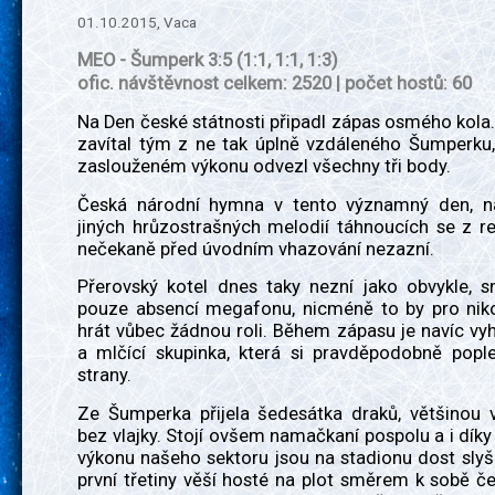
01.10.2015, Vaca
MEO - Šumperk 3:5 (1:1, 1:1, 1:3)
ofic. návštěvnost celkem: 2520 | počet hostů: 60
Na Den české státnosti připadl zápas osmého kola
zavítal tým z ne tak úplně vzdáleného Šumperku,
zaslouženém výkonu odvezl všechny tři body.
Česká národní hymna v tento významný den, n
jiných hrůzostrašných melodií táhnoucích se z r
nečekaně před úvodním vhazování nezazní.
Přerovský kotel dnes taky nezní jako obvykle, s
pouze absencí megafonu, nicméně to by pro ni
hrát vůbec žádnou roli. Během zápasu je navíc vy
a mlčící skupinka, která si pravděpodobně pople
strany.
Ze Šumperka přijela šedesátka draků, většinou 
bez vlajky. Stojí ovšem namačkaní pospolu a i dík
výkonu našeho sektoru jsou na stadionu dost slyš
první třetiny věší hosté na plot směrem k sobě če