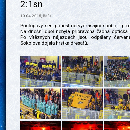
2:1sn
10.04.2015, Bafu
Postupový sen přinesl nervydrásající souboj pro
Na dnešní duel nebyla připravena žádná optická 
Po vítězných nájezdech jsou odpáleny červen
Sokolova dojela hrstka dresařů.