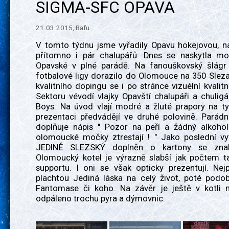
SIGMA-SFC OPAVA
21.03.2015, Bafu
V tomto týdnu jsme vyřadily Opavu hokejovou, na
přítomno i pár chalupářů. Dnes se naskytla mo
Opavské v plné parádě. Na fanouškovský šlágr
fotbalové ligy dorazilo do Olomouce na 350 Slez
kvalitního dopingu se i po stránce vizuélní kvalitn
Sektoru vévodí vlajky Opavští chalupáři a chuli
Boys. Na úvod vlají modré a žluté prapory na ty
prezentaci předvádějí ve druhé polovině. Parádn
doplňuje nápis " Pozor na peří a žádný alkohol.
olomoucké močky ztrestají ! " Jako poslední vyt
JEDINĚ SLEZSKÝ doplněn o kartony se zna
Olomoucký kotel je výrazně slabší jak počtem ta
supportu. I oni se však opticky prezentují. Nej
plachtou Jediná láska na celý život, poté podo
Fantomase či koho. Na závěr je ještě v kotli 
odpáleno trochu pyra a dýmovnic.