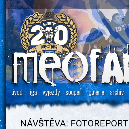
úvod
liga
výjezdy
soupeři
galerie
archiv
NÁVŠTĚVA: FOTOREPORT