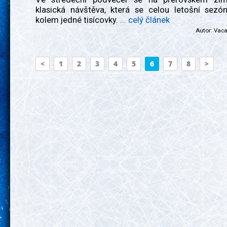
klasická návštěva, která se celou letošní sezó
kolem jedné tisícovky.
... celý článek
Autor:
Vac
<
1
2
3
4
5
6
7
8
>