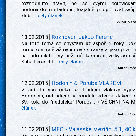
rozhodnuto trávit, ne se svými polovička
hodonínském stadionu, loajálně podporovat svůj
klub.
... celý článek
Autor:
Vac
13.02.2015
Rozhovor: Jakub Ferenc
Na toto téma se chystám už aspoň 2 roky. Do
tomu konečně až nyní nové stránky a jako první n
na řadu nikdo jiný, než můj kamarád, velký srdcař
Kuba Ferenc!!!
... celý článek
Autor:
Peč
12.02.2015
Hodonín & Poruba VLAKEM!
V sobotu nás čeká už tradiční vlakový výje
Hodonína, netradičně v pondělí jedeme vlakem 
39. kola do "nedaleké" Poruby :-) VŠICHNI NA M
článek
Autor:
Peč
11.02.2015
MEO - Valašské Meziříčí 5:1, 40.k
Ve středeční podvečer se na přerovském zim