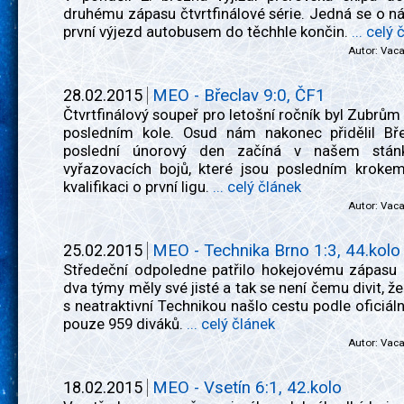
druhému zápasu čtvrtfinálové série. Jedná se o ná
první výjezd autobusem do těchhle končin.
... celý
Autor:
Vac
28.02.2015
MEO - Břeclav 9:0, ČF1
Čtvrtfinálový soupeř pro letošní ročník byl Zubrů
posledním kole. Osud nám nakonec přidělil Bře
poslední únorový den začíná v našem stán
vyřazovacích bojů, které jsou posledním kroke
kvalifikaci o první ligu.
... celý článek
Autor:
Vac
25.02.2015
MEO - Technika Brno 1:3, 44.kolo
Středeční odpoledne patřilo hokejovému zápasu "
dva týmy měly své jisté a tak se není čemu divit, že
s neatraktivní Technikou našlo cestu podle oficiální
pouze 959 diváků.
... celý článek
Autor:
Vac
18.02.2015
MEO - Vsetín 6:1, 42.kolo