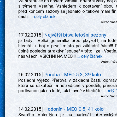
Ve středu se na našem zimáku odehrál velký boj o
s týmem Vsetína. Vzhledem k postavení obou 
před koncem sezóny se jednalo o takové malé fin
části.
... celý článek
Autor:
Vac
17.02.2015
Největší bitva letošní sezony
je tady!!! Velká generálka před play-off, na led
hledišti + boj o první místo po základní části!!! 
úplně poslední atraktivní soupeř v této lize - Vsetí
nás všech. VŠICHNI NA MEO!!!
... celý článek
Autor:
Peč
16.02.2015
Poruba - MEO 5:3, 39.kolo
Poslední výjezd Přerova v základní části, dohráv
která se uskutečnila netradičně v pondělí, přines
podívanou jak na ledě, tak hlavně v hledišti.
... celý
Autor:
Vac
14.02.2015
Hodonín - MEO 0:5, 41.kolo
Svatého Valentýna je na padesát přerovskýc