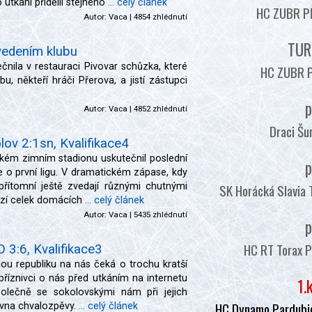
 utkání přidělil stejného
... celý článek
HC ZUBR PŘ
Autor:
Vaca
| 4854 zhlédnutí
TUR
vedením klubu
čnila v restauraci Pivovar schůzka, které
HC ZUBR P
bu, někteří hráči Přerova, a jistí zástupci
p
Autor:
Vaca
| 4852 zhlédnutí
Draci Šu
ov 2:1sn, Kvalifikace4
kém zimním stadionu uskutečnil poslední
p
ce o první ligu. V dramatickém zápase, kdy
SK Horácká Slavia 
 přítomní ještě zvedají různými chutnými
ězí celek domácích
... celý článek
Autor:
Vaca
| 5435 zhlédnutí
p
HC RT Torax P
 3:6, Kvalifikace3
ou republiku na nás čeká o trochu kratší
říznivci o nás před utkáním na internetu
1.
polečně se sokolovskými nám při jejich
HC Dynamo Pardubic
vna chvalozpěvy.
... celý článek