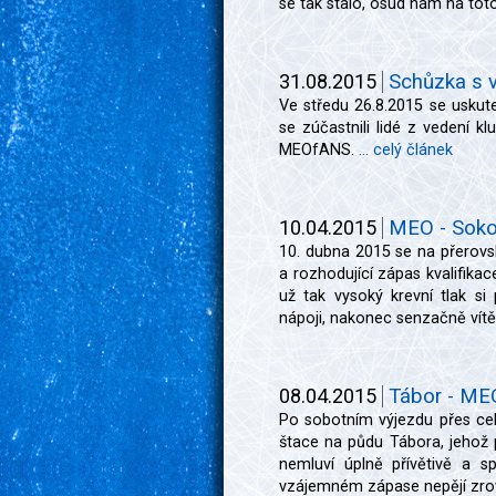
se tak stalo, osud nám na toto
31.08.2015
Schůzka s 
Ve středu 26.8.2015 se uskute
se zúčastnili lidé z vedení klu
MEOfANS.
... celý článek
10.04.2015
MEO - Sokol
10. dubna 2015 se na přerovs
a rozhodující zápas kvalifika
už tak vysoký krevní tlak si
nápoji, nakonec senzačně vít
08.04.2015
Tábor - MEO
Po sobotním výjezdu přes cel
štace na půdu Tábora, jehož p
nemluví úplně přívětivě a s
vzájemném zápase nepějí zro