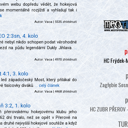
a svém webu dopředu vědět, že hokejová
se momentálně rozjíždí a vyhlašují tak i
ek
Autor:
Vaca
| 5535 zhlédnutí
EO 2:3sn, 4. kolo
eré nebyl nikdo schopen podat věrohodné
jezd na půdu legendární Dukly Jihlava.
...
p
HC Frýdek-
Autor:
Vaca
| 4970 zhlédnutí
p
4:1, 3. kolo
 led západočeský Most, který přilákal do
Zagłębie Sosn
ě tisícovky diváků.
... celý článek
Autor:
Vaca
| 4468 zhlédnutí
p
 3:2, 1. kolo
HC ZUBR PŘEROV - :
aň přerovskému hokejovému klubu jeho
62 dní trvalo, než se opět v Přerově na
TUR
s druhé nejvyšší hokejové soutěže a když