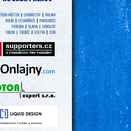
ÝDEK-MÍSTEK
|
CHOMUTOV
|
JIHLAVA
KOLÍN
|
LITOMĚŘICE
|
PARDUBICE
PORUBA
|
SLAVIA
|
SOKOLOV
TÁBOR
|
TŘEBÍČ
|
VSETÍN
|
ZLÍN