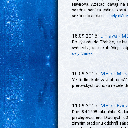
Havířova. Azeťáci dávají n
sezóna není ta jediná, která 
sezónu loveckou.
... celý člán
18.09.2015
Jihlava - M
Po výjezdu do Třebíče, ze kt
svědectví, se uskutečňuje zá
celý článek
16.09.2015
MEO - Most 
Ve třetím kole zavítal na náš
přerovských ochozů necelé dv
11.09.2015
MEO - Kadaň
Dne 8.4.1998 ukončila Kad
prvoligovou éru. Dlouhých 63
zimním stadionu odehrál zápa