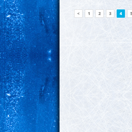
<
1
2
3
4