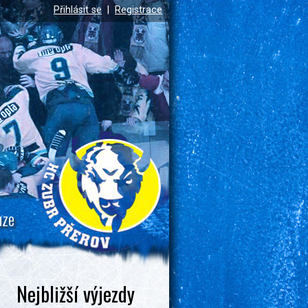
Přihlásit se
|
Registrace
uze
Nejbližší výjezdy