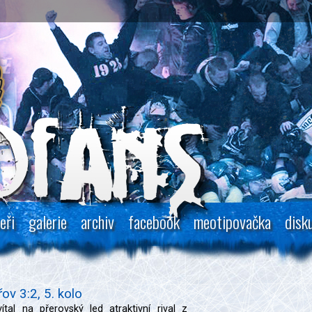
eři
galerie
archiv
facebook
meotipovačka
disk
ov 3:2, 5. kolo
tal na přerovský led atraktivní rival z