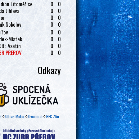
dion Litoměřice
0
0
la Jihlava
0
0
bor
0
0
ík Sokolov
0
0
ířov
0
0
dek-Místek
0
0
OBE Vsetín
0
0
BR PŘEROV
0
0
Odkazy
3
◊
Ultras Motor
◊
Ovcomrdi
◊
HFC Zlín