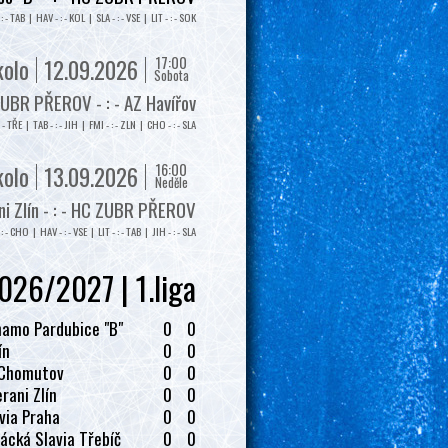
: - TAB | HAV - : - KOL | SLA - : - VSE | LIT - : - SOK
17:00
kolo
12.09.2026
Sobota
UBR PŘEROV - : - AZ Havířov
: - TŘE | TAB - : - JIH | FMI - : - ZLN | CHO - : - SLA
16:00
kolo
13.09.2026
Neděle
i Zlín - : - HC ZUBR PŘEROV
: - CHO | HAV - : - VSE | LIT - : - TAB | JIH - : - SLA
026/2027 | 1.liga
amo Pardubice "B"
0
0
ín
0
0
 Chomutov
0
0
rani Zlín
0
0
via Praha
0
0
ácká Slavia Třebíč
0
0