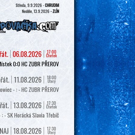
Středa, 9.9.2026 -
CHRUDIM
Neděle, 13.9.2026
- ZLÍN
17:00
řát.
06.08.2026
Čtvrtek
Místek 0:0 HC ZUBR PŘEROV
18:00
řát.
11.08.2026
Úterý
owiec - : - HC ZUBR PŘEROV
17:30
řát.
13.08.2026
Čtvrtek
 - SK Horácká Slavia Třebíč
17:30
NAJ
18.08.2026
Úterý