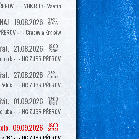
EROV - : - VHK ROBE Vsetín
17:30
NAJ
19.08.2026
Středa
ŘEROV - : - Cracovia Kraków
18:00
řát.
21.08.2026
Pátek
mperk - : - HC ZUBR PŘEROV
17:30
řát.
27.08.2026
Čtvrtek
Třebíč - : - HC ZUBR PŘEROV
17:00
řát.
01.09.2026
Úterý
oruba - : - HC ZUBR PŘEROV
18:00
kolo
09.09.2026
Středa
e "B" - : - HC ZUBR PŘEROV