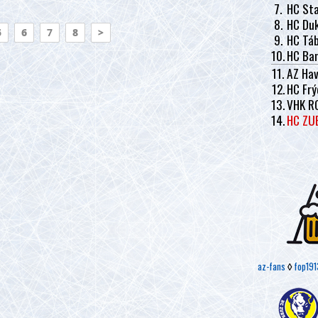
7.
HC Sta
8.
HC Duk
5
6
7
8
>
9.
HC Tá
10.
HC Ban
11.
AZ Hav
12.
HC Frý
13.
VHK R
14.
HC ZU
az-fans
◊
fop191