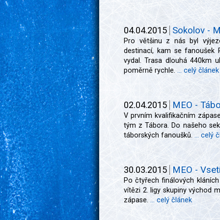
04.04.2015
Sokolov - M
Pro většinu z nás byl výje
destinací, kam se fanoušek
vydal. Trasa dlouhá 440km u
poměrně rychle.
... celý článek
02.04.2015
MEO - Tábor
V prvním kvalifikačním zápase
tým z Tábora. Do našeho sekto
táborských fanoušků.
... celý 
30.03.2015
MEO - Vsetí
Po čtyřech finálových kláních
vítězi 2. ligy skupiny výcho
zápase.
... celý článek