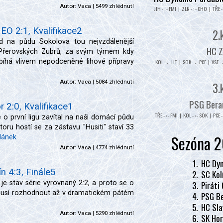
Autor:
Vaca
| 5499 zhlédnutí
JIH - : - FMI | ZLN - : - CHO | TŘE - 
EO 2:1, Kvalifikace2
2.
zd na půdu Sokolova tou nejvzdálenější
HC Z
 Přerovských Zubrů, za svým týmem kdy
bíhá vlivem nepodceněné lihové přípravy
KOL - : - LIT | SOK - : - PCE | VSE - 
Autor:
Vaca
| 5084 zhlédnutí
3.
PSG Beran
 2:0, Kvalifikace1
TŘE - : - FMI | KOL - : - SOK | PCE - 
 o první ligu zavítal na naši domácí půdu
ru hostí se za zástavu "Husiti" staví 33
Sezóna 2
článek
Autor:
Vaca
| 4774 zhlédnutí
1.
HC Dyn
n 4:3, Finále5
2.
SC Kol
3.
Piráti
 je stav série vyrovnaný 2:2, a proto se o
d musí rozhodnout až v dramatickém pátém
4.
PSG Be
5.
HC Sla
Autor:
Vaca
| 5290 zhlédnutí
6.
SK Hor