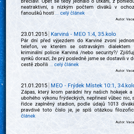
Břeclavi. Opět se tedy jednalo o utkání, z pohledu
neatraktivní, s nízkým počtem diváků v ocho
fanoušků hostí
... celý článek
Autor:
Vac
23.01.2015
Karviná - MEO 1:4, 35.kolo
Pár dní před výjezdem do Karviné zvoní jedno
telefon, ve kterém se ostravským dialektem 
kriminální policie Karviná /nebo security?/ Zjišťuj
synků dorazí, že prý posledně jsme se dostavili v de
cestě zbořili
... celý článek
Autor:
Vac
21.01.2015
MEO - Frýdek Místek 10:1, 34.kol
Zápas, který krom parádní hry našich hokejek a
ubohého výkonu frýdeckých, nepřinesl vůbec nic, s
řídce zaplněný stadion, podle údajů 1013 divá
pravdivé toto číslo je, je spíš otázkou filozof
článek
Autor:
Vac