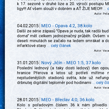
k 17. sezoně v druhé lize a 20. výročí postupu 
ligy!!! Ať všem slouží v dobrém a AŤ ŽIJE MEO!!!
...
Autor:
Peč
04.02.2015
MEO - Opava 4:2, 38.kolo
Další ze série zápasů "Opava je nuda, tak radši bu
doma" měl celkem jednoznačný průběh. Ovšem v
deseti minutách se začalo na ledem smrákat a d
infarktové stavy
... celý článek
Autor:
Vac
31.01.2015
Nový Jičín - MEO 1:5, 37.kolo
Poslední lednový (a taky dosti ledový) den opo
hranice Přerova a letos už potřetí míříme 
nejstudenějších stadionů světa, kde už nefung
drbnutej digitální teploměr pod hodinami
... celý č
Autor:
Vac
28.01.2015
MEO - Břeclav 4:0, 36.kolo
Kolo s pořadovým číslem 36 k nám přivedlo