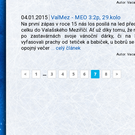
Autor:
Vac
04.01.2015
ValMez - MEO 3:2p, 29.kolo
Na první zápas v roce 15 nás los posílá na led př
celku do Valašského Meziříčí. Ať už díky tomu, že n
po zastavárnách svoje vánoční dárky, či na 
vyfasovali prachy od tetiček a babiček, u bobrů se
opojný večer
... celý článek
Autor:
Vac
<
1
...
3
4
5
6
7
8
>