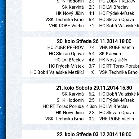
SHK Hodonín
2:3
HC ZUBR PŘEROV
SK Karviná
2:3
HC LVI Břeclav
HK Nový Jičín
4:1
HC Frýdek-Místek
VSK Technika Brno
6:4
HC Slezan Opava
VHK ROBE Vsetín
7:2
HC Bobři Valašské M
20. kolo
Středa
26.11.2014
18:00
HC ZUBR PŘEROV
7:4
VHK ROBE Vsetín
HC Slezan Opava
5:4
SK Karviná
HC LVI Břeclav
4:6
HK Nový Jičín
HC Frýdek-Místek
3:7
HC RT Torax Porub
HC Bobři Valašské Meziříčí
1:6
VSK Technika Brno
21. kolo
Sobota
29.11.2014
15:30
SK Karviná
6:2
HC Bobři Valašské M
SHK Hodonín
2:5
HC Frýdek-Místek
HC RT Torax Poruba
4:3sn
HC LVI Břeclav
HK Nový Jičín
2:3
HC Slezan Opava
VSK Technika Brno
0:2
VHK ROBE Vsetín
22. kolo
Středa
03.12.2014
18:00