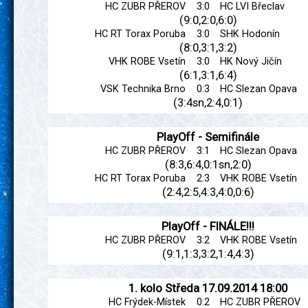
HC ZUBR PŘEROV
3:0
HC LVI Břeclav
(9:0,2:0,6:0)
HC RT Torax Poruba
3:0
SHK Hodonín
(8:0,3:1,3:2)
VHK ROBE Vsetín
3:0
HK Nový Jičín
(6:1,3:1,6:4)
VSK Technika Brno
0:3
HC Slezan Opava
(3:4sn,2:4,0:1)
PlayOff - Semifinále
HC ZUBR PŘEROV
3:1
HC Slezan Opava
(8:3,6:4,0:1sn,2:0)
HC RT Torax Poruba
2:3
VHK ROBE Vsetín
(2:4,2:5,4:3,4:0,0:6)
PlayOff - FINÁLE!!!
HC ZUBR PŘEROV
3:2
VHK ROBE Vsetín
(9:1,1:3,3:2,1:4,4:3)
1. kolo
Středa
17.09.2014
18:00
HC Frýdek-Místek
0:2
HC ZUBR PŘEROV