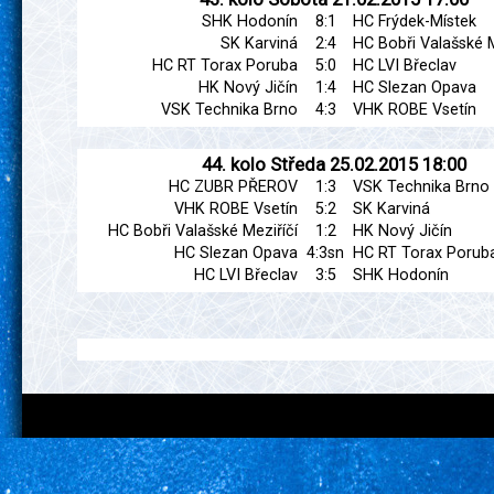
SHK Hodonín
8:1
HC Frýdek-Místek
SK Karviná
2:4
HC Bobři Valašské M
HC RT Torax Poruba
5:0
HC LVI Břeclav
HK Nový Jičín
1:4
HC Slezan Opava
VSK Technika Brno
4:3
VHK ROBE Vsetín
44. kolo
Středa
25.02.2015
18:00
HC ZUBR PŘEROV
1:3
VSK Technika Brno
VHK ROBE Vsetín
5:2
SK Karviná
HC Bobři Valašské Meziříčí
1:2
HK Nový Jičín
HC Slezan Opava
4:3sn
HC RT Torax Porub
HC LVI Břeclav
3:5
SHK Hodonín