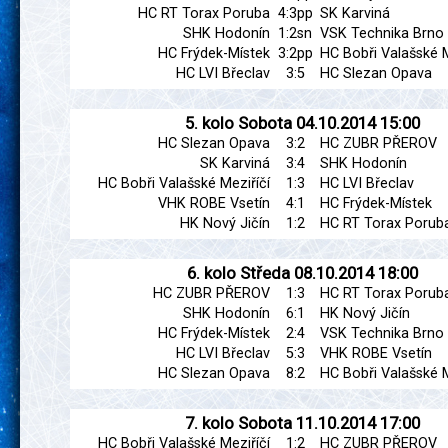
HC RT Torax Poruba
4:3pp
SK Karviná
SHK Hodonín
1:2sn
VSK Technika Brno
HC Frýdek-Místek
3:2pp
HC Bobři Valašské M
HC LVI Břeclav
3:5
HC Slezan Opava
5. kolo
Sobota
04.10.2014
15:00
HC Slezan Opava
3:2
HC ZUBR PŘEROV
SK Karviná
3:4
SHK Hodonín
HC Bobři Valašské Meziříčí
1:3
HC LVI Břeclav
VHK ROBE Vsetín
4:1
HC Frýdek-Místek
HK Nový Jičín
1:2
HC RT Torax Porub
6. kolo
Středa
08.10.2014
18:00
HC ZUBR PŘEROV
1:3
HC RT Torax Porub
SHK Hodonín
6:1
HK Nový Jičín
HC Frýdek-Místek
2:4
VSK Technika Brno
HC LVI Břeclav
5:3
VHK ROBE Vsetín
HC Slezan Opava
8:2
HC Bobři Valašské M
7. kolo
Sobota
11.10.2014
17:00
HC Bobři Valašské Meziříčí
1:2
HC ZUBR PŘEROV