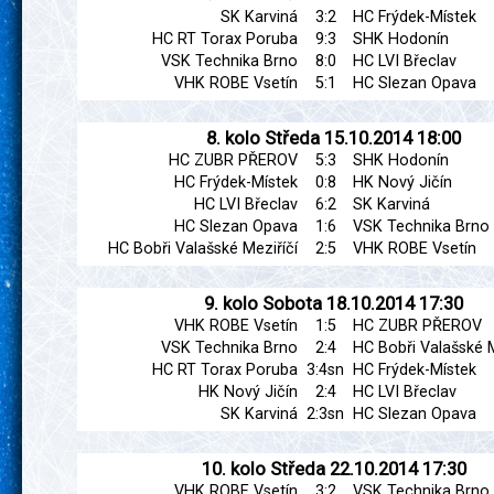
SK Karviná
3:2
HC Frýdek-Místek
HC RT Torax Poruba
9:3
SHK Hodonín
VSK Technika Brno
8:0
HC LVI Břeclav
VHK ROBE Vsetín
5:1
HC Slezan Opava
8. kolo
Středa
15.10.2014
18:00
HC ZUBR PŘEROV
5:3
SHK Hodonín
HC Frýdek-Místek
0:8
HK Nový Jičín
HC LVI Břeclav
6:2
SK Karviná
HC Slezan Opava
1:6
VSK Technika Brno
HC Bobři Valašské Meziříčí
2:5
VHK ROBE Vsetín
9. kolo
Sobota
18.10.2014
17:30
VHK ROBE Vsetín
1:5
HC ZUBR PŘEROV
VSK Technika Brno
2:4
HC Bobři Valašské M
HC RT Torax Poruba
3:4sn
HC Frýdek-Místek
HK Nový Jičín
2:4
HC LVI Břeclav
SK Karviná
2:3sn
HC Slezan Opava
10. kolo
Středa
22.10.2014
17:30
VHK ROBE Vsetín
3:2
VSK Technika Brno