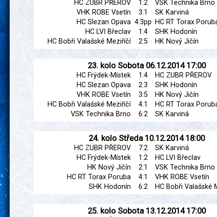
HC ZUBR PŘEROV
1:2
VSK Technika Brno
VHK ROBE Vsetín
3:1
SK Karviná
HC Slezan Opava
4:3pp
HC RT Torax Porub
HC LVI Břeclav
1:4
SHK Hodonín
HC Bobři Valašské Meziříčí
2:5
HK Nový Jičín
23. kolo
Sobota
06.12.2014
17:00
HC Frýdek-Místek
1:4
HC ZUBR PŘEROV
HC Slezan Opava
2:3
SHK Hodonín
VHK ROBE Vsetín
3:5
HK Nový Jičín
HC Bobři Valašské Meziříčí
4:1
HC RT Torax Porub
VSK Technika Brno
6:2
SK Karviná
24. kolo
Středa
10.12.2014
18:00
HC ZUBR PŘEROV
7:2
SK Karviná
HC Frýdek-Místek
1:2
HC LVI Břeclav
HK Nový Jičín
2:1
VSK Technika Brno
HC RT Torax Poruba
4:1
VHK ROBE Vsetín
SHK Hodonín
6:2
HC Bobři Valašské M
25. kolo
Sobota
13.12.2014
17:00