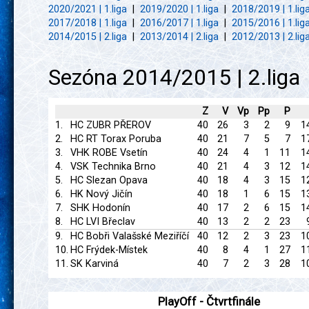
2020/2021 | 1.liga
|
2019/2020 | 1.liga
|
2018/2019 | 1.lig
2017/2018 | 1.liga
|
2016/2017 | 1.liga
|
2015/2016 | 1.lig
2014/2015 | 2.liga
|
2013/2014 | 2.liga
|
2012/2013 | 2.lig
Sezóna 2014/2015 | 2.liga
Z
V
Vp
Pp
P
1.
HC ZUBR PŘEROV
40
26
3
2
9
1
2.
HC RT Torax Poruba
40
21
7
5
7
1
3.
VHK ROBE Vsetín
40
24
4
1
11
1
4.
VSK Technika Brno
40
21
4
3
12
1
5.
HC Slezan Opava
40
18
4
3
15
1
6.
HK Nový Jičín
40
18
1
6
15
1
7.
SHK Hodonín
40
17
2
6
15
1
8.
HC LVI Břeclav
40
13
2
2
23
9.
HC Bobři Valašské Meziříčí
40
12
2
3
23
1
10.
HC Frýdek-Místek
40
8
4
1
27
1
11.
SK Karviná
40
7
2
3
28
1
PlayOff - Čtvrtfinále