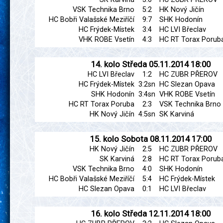
VSK Technika Brno
5:2
HK Nový Jičín
HC Bobři Valašské Meziříčí
9:7
SHK Hodonín
HC Frýdek-Místek
3:4
HC LVI Břeclav
VHK ROBE Vsetín
4:3
HC RT Torax Porub
14. kolo
Středa
05.11.2014
18:00
HC LVI Břeclav
1:2
HC ZUBR PŘEROV
HC Frýdek-Místek
3:2sn
HC Slezan Opava
SHK Hodonín
3:4sn
VHK ROBE Vsetín
HC RT Torax Poruba
2:3
VSK Technika Brno
HK Nový Jičín
4:5sn
SK Karviná
15. kolo
Sobota
08.11.2014
17:00
HK Nový Jičín
2:5
HC ZUBR PŘEROV
SK Karviná
2:8
HC RT Torax Porub
VSK Technika Brno
4:0
SHK Hodonín
HC Bobři Valašské Meziříčí
5:4
HC Frýdek-Místek
HC Slezan Opava
0:1
HC LVI Břeclav
16. kolo
Středa
12.11.2014
18:00