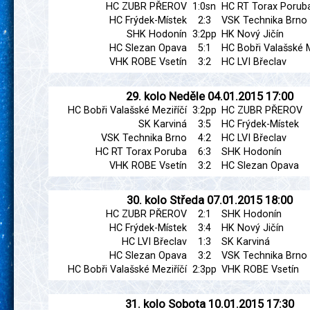
HC ZUBR PŘEROV
1:0sn
HC RT Torax Porub
HC Frýdek-Místek
2:3
VSK Technika Brno
SHK Hodonín
3:2pp
HK Nový Jičín
HC Slezan Opava
5:1
HC Bobři Valašské M
VHK ROBE Vsetín
3:2
HC LVI Břeclav
29. kolo
Neděle
04.01.2015
17:00
HC Bobři Valašské Meziříčí
3:2pp
HC ZUBR PŘEROV
SK Karviná
3:5
HC Frýdek-Místek
VSK Technika Brno
4:2
HC LVI Břeclav
HC RT Torax Poruba
6:3
SHK Hodonín
VHK ROBE Vsetín
3:2
HC Slezan Opava
30. kolo
Středa
07.01.2015
18:00
HC ZUBR PŘEROV
2:1
SHK Hodonín
HC Frýdek-Místek
3:4
HK Nový Jičín
HC LVI Břeclav
1:3
SK Karviná
HC Slezan Opava
3:2
VSK Technika Brno
HC Bobři Valašské Meziříčí
2:3pp
VHK ROBE Vsetín
31. kolo
Sobota
10.01.2015
17:30