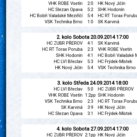
VHK ROBE Vsetín
2:0
HK Nový Jičín
HC Slezan Opava
5:2
SHK Hodonín
HC Bobři Valašské Meziříčí
5:4
HC RT Torax Porub
VSK Technika Brno
1:0
SK Karviná
2. kolo
Sobota
20.09.2014
17:00
HC ZUBR PŘEROV
4:1
SK Karviná
HC RT Torax Poruba
2:3
VHK ROBE Vsetín
SHK Hodonín
4:1
HC Bobři Valašské M
HC LVI Břeclav
5:3
HC Frýdek-Místek
HK Nový Jičín
5:4
VSK Technika Brno
3. kolo
Středa
24.09.2014
18:00
HC LVI Břeclav
5:0
HC ZUBR PŘEROV
VHK ROBE Vsetín
1:2pp
SHK Hodonín
VSK Technika Brno
2:3
HC RT Torax Porub
SK Karviná
3:9
HK Nový Jičín
HC Slezan Opava
3:1
HC Frýdek-Místek
4. kolo
Sobota
27.09.2014
17:00
HC ZUBR PŘEROV
2:1pp
HK Nový Jičín