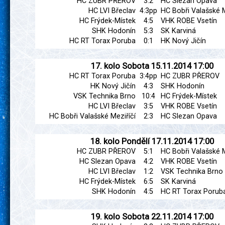
HC ZUBR PŘEROV
3:2
HC Slezan Opava
HC LVI Břeclav
4:3pp
HC Bobři Valašské M
HC Frýdek-Místek
4:5
VHK ROBE Vsetín
SHK Hodonín
5:3
SK Karviná
HC RT Torax Poruba
0:1
HK Nový Jičín
17. kolo
Sobota
15.11.2014
17:00
HC RT Torax Poruba
3:4pp
HC ZUBR PŘEROV
HK Nový Jičín
4:3
SHK Hodonín
VSK Technika Brno
10:4
HC Frýdek-Místek
HC LVI Břeclav
3:5
VHK ROBE Vsetín
HC Bobři Valašské Meziříčí
2:3
HC Slezan Opava
18. kolo
Pondělí
17.11.2014
17:00
HC ZUBR PŘEROV
5:1
HC Bobři Valašské M
HC Slezan Opava
4:2
VHK ROBE Vsetín
HC LVI Břeclav
1:2
VSK Technika Brno
HC Frýdek-Místek
6:5
SK Karviná
SHK Hodonín
4:5
HC RT Torax Porub
19. kolo
Sobota
22.11.2014
17:00