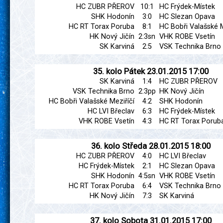
HC ZUBR PŘEROV
10:1
HC Frýdek-Místek
SHK Hodonín
3:0
HC Slezan Opava
HC RT Torax Poruba
8:1
HC Bobři Valašské M
HK Nový Jičín
2:3sn
VHK ROBE Vsetín
SK Karviná
2:5
VSK Technika Brno
35. kolo
Pátek
23.01.2015
17:00
SK Karviná
1:4
HC ZUBR PŘEROV
VSK Technika Brno
2:3pp
HK Nový Jičín
HC Bobři Valašské Meziříčí
4:2
SHK Hodonín
HC LVI Břeclav
6:3
HC Frýdek-Místek
VHK ROBE Vsetín
4:3
HC RT Torax Porub
36. kolo
Středa
28.01.2015
18:00
HC ZUBR PŘEROV
4:0
HC LVI Břeclav
HC Frýdek-Místek
2:1
HC Slezan Opava
SHK Hodonín
4:5sn
VHK ROBE Vsetín
HC RT Torax Poruba
6:4
VSK Technika Brno
HK Nový Jičín
7:3
SK Karviná
37. kolo
Sobota
31.01.2015
17:00