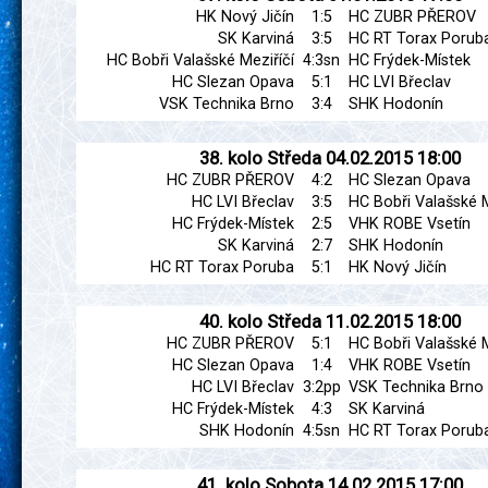
HK Nový Jičín
1:5
HC ZUBR PŘEROV
SK Karviná
3:5
HC RT Torax Porub
HC Bobři Valašské Meziříčí
4:3sn
HC Frýdek-Místek
HC Slezan Opava
5:1
HC LVI Břeclav
VSK Technika Brno
3:4
SHK Hodonín
38. kolo
Středa
04.02.2015
18:00
HC ZUBR PŘEROV
4:2
HC Slezan Opava
HC LVI Břeclav
3:5
HC Bobři Valašské M
HC Frýdek-Místek
2:5
VHK ROBE Vsetín
SK Karviná
2:7
SHK Hodonín
HC RT Torax Poruba
5:1
HK Nový Jičín
40. kolo
Středa
11.02.2015
18:00
HC ZUBR PŘEROV
5:1
HC Bobři Valašské M
HC Slezan Opava
1:4
VHK ROBE Vsetín
HC LVI Břeclav
3:2pp
VSK Technika Brno
HC Frýdek-Místek
4:3
SK Karviná
SHK Hodonín
4:5sn
HC RT Torax Porub
41. kolo
Sobota
14.02.2015
17:00