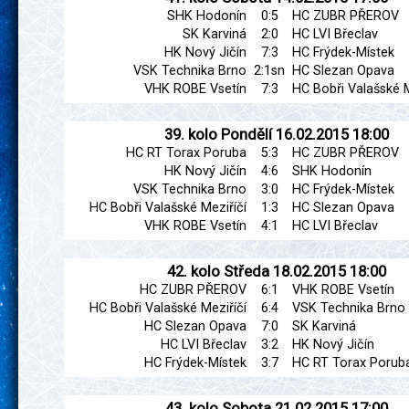
SHK Hodonín
0:5
HC ZUBR PŘEROV
SK Karviná
2:0
HC LVI Břeclav
HK Nový Jičín
7:3
HC Frýdek-Místek
VSK Technika Brno
2:1sn
HC Slezan Opava
VHK ROBE Vsetín
7:3
HC Bobři Valašské M
39. kolo
Pondělí
16.02.2015
18:00
HC RT Torax Poruba
5:3
HC ZUBR PŘEROV
HK Nový Jičín
4:6
SHK Hodonín
VSK Technika Brno
3:0
HC Frýdek-Místek
HC Bobři Valašské Meziříčí
1:3
HC Slezan Opava
VHK ROBE Vsetín
4:1
HC LVI Břeclav
42. kolo
Středa
18.02.2015
18:00
HC ZUBR PŘEROV
6:1
VHK ROBE Vsetín
HC Bobři Valašské Meziříčí
6:4
VSK Technika Brno
HC Slezan Opava
7:0
SK Karviná
HC LVI Břeclav
3:2
HK Nový Jičín
HC Frýdek-Místek
3:7
HC RT Torax Porub
43. kolo
Sobota
21.02.2015
17:00