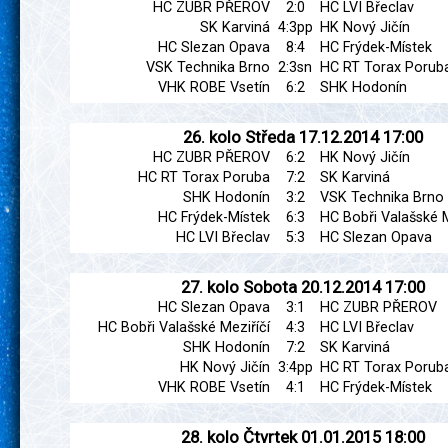
HC ZUBR PŘEROV
2:0
HC LVI Břeclav
SK Karviná
4:3pp
HK Nový Jičín
HC Slezan Opava
8:4
HC Frýdek-Místek
VSK Technika Brno
2:3sn
HC RT Torax Porub
VHK ROBE Vsetín
6:2
SHK Hodonín
26. kolo
Středa
17.12.2014
17:00
HC ZUBR PŘEROV
6:2
HK Nový Jičín
HC RT Torax Poruba
7:2
SK Karviná
SHK Hodonín
3:2
VSK Technika Brno
HC Frýdek-Místek
6:3
HC Bobři Valašské M
HC LVI Břeclav
5:3
HC Slezan Opava
27. kolo
Sobota
20.12.2014
17:00
HC Slezan Opava
3:1
HC ZUBR PŘEROV
HC Bobři Valašské Meziříčí
4:3
HC LVI Břeclav
SHK Hodonín
7:2
SK Karviná
HK Nový Jičín
3:4pp
HC RT Torax Porub
VHK ROBE Vsetín
4:1
HC Frýdek-Místek
28. kolo
Čtvrtek
01.01.2015
18:00