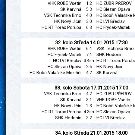
VHK ROBE Vsetín
1:2
HC ZUBR PŘEROV
SK Karviná
5:3
HC Slezan Opava
VSK Technika Brno
4:0
HC Bobři Valašské M
HK Nový Jičín
3:0
HC LVI Břeclav
HC RT Torax Poruba
6:3
HC Frýdek-Místek
32. kolo
Středa
14.01.2015
17:30
VHK ROBE Vsetín
6:4
VSK Technika Brno
HC Frýdek-Místek
7:4
SHK Hodonín
HC LVI Břeclav
3:4sn
HC RT Torax Porub
HC Slezan Opava
2:6
HK Nový Jičín
HC Bobři Valašské Meziříčí
4:2
SK Karviná
33. kolo
Sobota
17.01.2015
17:00
VSK Technika Brno
4:2
HC ZUBR PŘEROV
SK Karviná
3:1
VHK ROBE Vsetín
HK Nový Jičín
2:3
HC Bobři Valašské M
HC RT Torax Poruba
4:3sn
HC Slezan Opava
SHK Hodonín
3:2
HC LVI Břeclav
34. kolo
Středa
21.01.2015
18:00