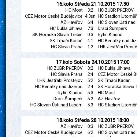
16.kolo
Středa
21.10.2015
17:30
HC Most
3:2
HC ZUBR PŘEROV
ČEZ Motor České Budějovice
4:3sn
HC Stadion Litoměř
AZ Havířov
6:4
HC Slovan Ústí na
HC Dukla Jihlava
7:3
Draci Šumperk
SK Horácká Slavia Třebíč
0:3
Rytíři Kladno
SK Trhači Kadaň
4:1
HC Benátky nad Jiz
HC Slavia Praha
1:2
LHK Jestřábi Prostě
17.kolo
Sobota
24.10.2015
17:00
HC ZUBR PŘEROV
3:2
HC Dukla Jihlava
HC Slavia Praha
2:4
ČEZ Motor České B
LHK Jestřábi Prostějov
5:2
SK Trhači Kadaň
HC Benátky nad Jizerou
2:4
SK Horácká Slavia 
Rytíři Kladno
5:3
HC Most
Draci Šumperk
5:2
AZ Havířov
HC Slovan Ústí nad Labem
5:3
HC Stadion Litoměř
18.kolo
Středa
28.10.2015
18:00
AZ Havířov
0:3
HC ZUBR PŘEROV
ČEZ Motor České Budějovice
6:2
HC Slovan Ústí na