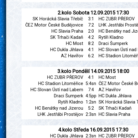
2.kolo
Sobota
12.09.2015
17:30
SK Horácká Slavia Třebíč
3:1
HC ZUBR PŘEROV
ČEZ Motor České Budějovice
7:2
LHK Jestřábi Prostě
HC Slavia Praha
2:0
HC Benátky nad Jiz
SK Trhači Kadaň
4:2
Rytíři Kladno
HC Most
8:2
Draci Šumperk
HC Dukla Jihlava
4:1
HC Slovan Ústí na
AZ Havířov
6:2
HC Stadion Litoměř
3.kolo
Pondělí
14.09.2015
18:00
HC ZUBR PŘEROV
4:1
HC Most
HC Stadion Litoměřice
5:4sn
ČEZ Motor České B
HC Slovan Ústí nad Labem
7:4
AZ Havířov
Draci Šumperk
4:5pp
HC Dukla Jihlava
Rytíři Kladno
1:2sn
SK Horácká Slavia 
HC Benátky nad Jizerou
5:2
SK Trhači Kadaň
LHK Jestřábi Prostějov
2:3sn
HC Slavia Praha
4.kolo
Středa
16.09.2015
17:30
HC Dukla Jihlava
2:3sn
HC ZUBR PŘEROV