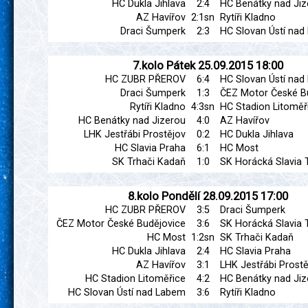
HC Dukla Jihlava
2:4
HC Benátky nad Jiz
AZ Havířov
2:1sn
Rytíři Kladno
Draci Šumperk
2:3
HC Slovan Ústí na
7.kolo
Pátek
25.09.2015
18:00
HC ZUBR PŘEROV
6:4
HC Slovan Ústí na
Draci Šumperk
1:3
ČEZ Motor České B
Rytíři Kladno
4:3sn
HC Stadion Litoměř
HC Benátky nad Jizerou
4:0
AZ Havířov
LHK Jestřábi Prostějov
0:2
HC Dukla Jihlava
HC Slavia Praha
6:1
HC Most
SK Trhači Kadaň
1:0
SK Horácká Slavia 
8.kolo
Pondělí
28.09.2015
17:00
HC ZUBR PŘEROV
3:5
Draci Šumperk
ČEZ Motor České Budějovice
3:6
SK Horácká Slavia 
HC Most
1:2sn
SK Trhači Kadaň
HC Dukla Jihlava
2:4
HC Slavia Praha
AZ Havířov
3:1
LHK Jestřábi Prostě
HC Stadion Litoměřice
4:2
HC Benátky nad Jiz
HC Slovan Ústí nad Labem
3:6
Rytíři Kladno