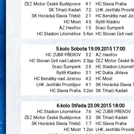
ČEZ Motor České Budějovice
4:1
HC Slavia Praha
SK Trhači Kadaň
7:2
LHK Jestřábi Prostě
SK Horácká Slavia Třebíč
2:1
HC Benátky nad Jiz
HC Most
4:5
Rytíři Kladno
AZ Havířov
1:5
Draci Šumperk
HC Stadion Litoměřice
5:4sn
HC Slovan Ústí na
5.kolo
Sobota
19.09.2015
17:00
HC ZUBR PŘEROV
3:2
AZ Havířov
HC Slovan Ústí nad Labem
2:3pp
ČEZ Motor České B
Draci Šumperk
2:5
HC Stadion Litoměř
Rytíři Kladno
3:1
HC Dukla Jihlava
HC Benátky nad Jizerou
4:2
HC Most
LHK Jestřábi Prostějov
4:1
SK Horácká Slavia 
HC Slavia Praha
3:2sn
SK Trhači Kadaň
6.kolo
Středa
23.09.2015
18:00
HC Stadion Litoměřice
7:6
HC ZUBR PŘEROV
ČEZ Motor České Budějovice
3:2
SK Trhači Kadaň
SK Horácká Slavia Třebíč
1:7
HC Slavia Praha
HC Most
1:2sn
LHK Jestřábi Prostě