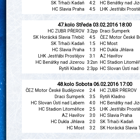
SK Trhači Kadaň
4:2
HC Benátky nad Jiz
HC Slavia Praha
4:5
LHK Jestřábi Prostě
47.kolo
Středa
03.02.2016
18:00
HC ZUBR PŘEROV
3:2pp
Draci Šumperk
SK Horácká Slavia Třebíč
4:5
ČEZ Motor České B
SK Trhači Kadaň
1:5
HC Most
HC Slavia Praha
1:3
HC Dukla Jihlava
LHK Jestřábi Prostějov
3:1
AZ Havířov
HC Benátky nad Jizerou
3:2sn
HC Stadion Litoměř
Rytíři Kladno
2:3pp
HC Slovan Ústí na
48.kolo
Sobota
06.02.2016
17:00
ČEZ Motor České Budějovice
2:4
HC ZUBR PŘEROV
Draci Šumperk
3:5
Rytíři Kladno
HC Slovan Ústí nad Labem
4:0
HC Benátky nad Jiz
HC Stadion Litoměřice
2:5
LHK Jestřábi Prostě
AZ Havířov
3:0
HC Slavia Praha
HC Dukla Jihlava
2:0
SK Trhači Kadaň
HC Most
3:2
SK Horácká Slavia 