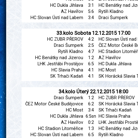
HC Dukla Jihlava
3:1
HC Benátky nad Jiz
AZ Havířov
5:6
Rytíři Kladno
HC Slovan Ústí nad Labem
3:4
Draci Šumperk
33.kolo
Sobota
12.12.2015
17:00
HC ZUBR PŘEROV
4:2
HC Slovan Ústí na
Draci Šumperk
2:5
ČEZ Motor České B
Rytíři Kladno
4:7
HC Stadion Litoměř
HC Benátky nad Jizerou
1:2
AZ Havířov
LHK Jestřábi Prostějov
6:5
HC Dukla Jihlava
HC Slavia Praha
4:1
HC Most
SK Trhači Kadaň
4:1
SK Horácká Slavia 
34.kolo
Úterý
22.12.2015
18:00
Draci Šumperk
1:2
HC ZUBR PŘEROV
ČEZ Motor České Budějovice
6:2
SK Horácká Slavia 
HC Most
3:4
SK Trhači Kadaň
HC Dukla Jihlava
6:5sn
HC Slavia Praha
AZ Havířov
0:2
LHK Jestřábi Prostě
HC Stadion Litoměřice
1:3
HC Benátky nad Jiz
HC Slovan Ústí nad Labem
6:5
Rytíři Kladno