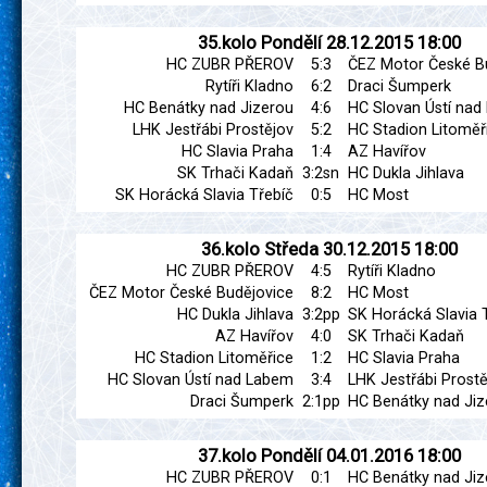
35.kolo
Pondělí
28.12.2015
18:00
HC ZUBR PŘEROV
5:3
ČEZ Motor České B
Rytíři Kladno
6:2
Draci Šumperk
HC Benátky nad Jizerou
4:6
HC Slovan Ústí na
LHK Jestřábi Prostějov
5:2
HC Stadion Litoměř
HC Slavia Praha
1:4
AZ Havířov
SK Trhači Kadaň
3:2sn
HC Dukla Jihlava
SK Horácká Slavia Třebíč
0:5
HC Most
36.kolo
Středa
30.12.2015
18:00
HC ZUBR PŘEROV
4:5
Rytíři Kladno
ČEZ Motor České Budějovice
8:2
HC Most
HC Dukla Jihlava
3:2pp
SK Horácká Slavia 
AZ Havířov
4:0
SK Trhači Kadaň
HC Stadion Litoměřice
1:2
HC Slavia Praha
HC Slovan Ústí nad Labem
3:4
LHK Jestřábi Prostě
Draci Šumperk
2:1pp
HC Benátky nad Jiz
37.kolo
Pondělí
04.01.2016
18:00
HC ZUBR PŘEROV
0:1
HC Benátky nad Jiz