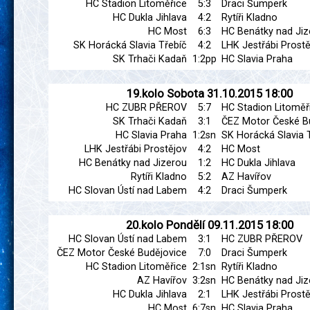
HC Stadion Litoměřice
5:3
Draci Šumperk
HC Dukla Jihlava
4:2
Rytíři Kladno
HC Most
6:3
HC Benátky nad Jiz
SK Horácká Slavia Třebíč
4:2
LHK Jestřábi Prostě
SK Trhači Kadaň
1:2pp
HC Slavia Praha
19.kolo
Sobota
31.10.2015
18:00
HC ZUBR PŘEROV
5:7
HC Stadion Litoměř
SK Trhači Kadaň
3:1
ČEZ Motor České B
HC Slavia Praha
1:2sn
SK Horácká Slavia 
LHK Jestřábi Prostějov
4:2
HC Most
HC Benátky nad Jizerou
1:2
HC Dukla Jihlava
Rytíři Kladno
5:2
AZ Havířov
HC Slovan Ústí nad Labem
4:2
Draci Šumperk
20.kolo
Pondělí
09.11.2015
18:00
HC Slovan Ústí nad Labem
3:1
HC ZUBR PŘEROV
ČEZ Motor České Budějovice
7:0
Draci Šumperk
HC Stadion Litoměřice
2:1sn
Rytíři Kladno
AZ Havířov
3:2sn
HC Benátky nad Jiz
HC Dukla Jihlava
2:1
LHK Jestřábi Prostě
HC Most
6:7sn
HC Slavia Praha