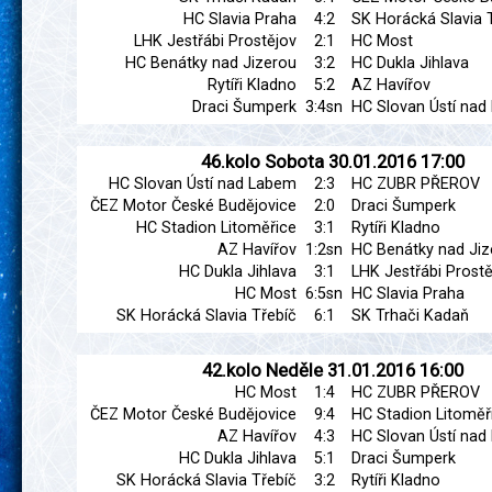
HC Slavia Praha
4:2
SK Horácká Slavia 
LHK Jestřábi Prostějov
2:1
HC Most
HC Benátky nad Jizerou
3:2
HC Dukla Jihlava
Rytíři Kladno
5:2
AZ Havířov
Draci Šumperk
3:4sn
HC Slovan Ústí na
46.kolo
Sobota
30.01.2016
17:00
HC Slovan Ústí nad Labem
2:3
HC ZUBR PŘEROV
ČEZ Motor České Budějovice
2:0
Draci Šumperk
HC Stadion Litoměřice
3:1
Rytíři Kladno
AZ Havířov
1:2sn
HC Benátky nad Jiz
HC Dukla Jihlava
3:1
LHK Jestřábi Prostě
HC Most
6:5sn
HC Slavia Praha
SK Horácká Slavia Třebíč
6:1
SK Trhači Kadaň
42.kolo
Neděle
31.01.2016
16:00
HC Most
1:4
HC ZUBR PŘEROV
ČEZ Motor České Budějovice
9:4
HC Stadion Litoměř
AZ Havířov
4:3
HC Slovan Ústí na
HC Dukla Jihlava
5:1
Draci Šumperk
SK Horácká Slavia Třebíč
3:2
Rytíři Kladno