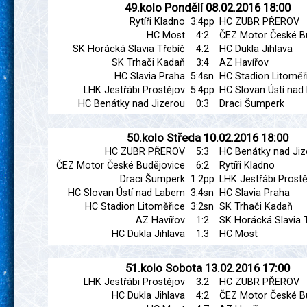
49.kolo
Pondělí
08.02.2016
18:00
Rytíři Kladno
3:4pp
HC ZUBR PŘEROV
HC Most
4:2
ČEZ Motor České B
SK Horácká Slavia Třebíč
4:2
HC Dukla Jihlava
SK Trhači Kadaň
3:4
AZ Havířov
HC Slavia Praha
5:4sn
HC Stadion Litoměř
LHK Jestřábi Prostějov
5:4pp
HC Slovan Ústí na
HC Benátky nad Jizerou
0:3
Draci Šumperk
50.kolo
Středa
10.02.2016
18:00
HC ZUBR PŘEROV
5:3
HC Benátky nad Jiz
ČEZ Motor České Budějovice
6:2
Rytíři Kladno
Draci Šumperk
1:2pp
LHK Jestřábi Prostě
HC Slovan Ústí nad Labem
3:4sn
HC Slavia Praha
HC Stadion Litoměřice
3:2sn
SK Trhači Kadaň
AZ Havířov
1:2
SK Horácká Slavia 
HC Dukla Jihlava
1:3
HC Most
51.kolo
Sobota
13.02.2016
17:00
LHK Jestřábi Prostějov
3:2
HC ZUBR PŘEROV
HC Dukla Jihlava
4:2
ČEZ Motor České B