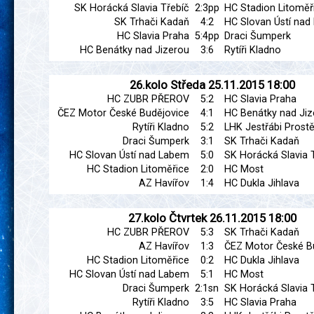
SK Horácká Slavia Třebíč
2:3pp
HC Stadion Litoměř
SK Trhači Kadaň
4:2
HC Slovan Ústí na
HC Slavia Praha
5:4pp
Draci Šumperk
HC Benátky nad Jizerou
3:6
Rytíři Kladno
26.kolo
Středa
25.11.2015
18:00
HC ZUBR PŘEROV
5:2
HC Slavia Praha
ČEZ Motor České Budějovice
4:1
HC Benátky nad Jiz
Rytíři Kladno
5:2
LHK Jestřábi Prostě
Draci Šumperk
3:1
SK Trhači Kadaň
HC Slovan Ústí nad Labem
5:0
SK Horácká Slavia 
HC Stadion Litoměřice
2:0
HC Most
AZ Havířov
1:4
HC Dukla Jihlava
27.kolo
Čtvrtek
26.11.2015
18:00
HC ZUBR PŘEROV
5:3
SK Trhači Kadaň
AZ Havířov
1:3
ČEZ Motor České B
HC Stadion Litoměřice
0:2
HC Dukla Jihlava
HC Slovan Ústí nad Labem
5:1
HC Most
Draci Šumperk
2:1sn
SK Horácká Slavia 
Rytíři Kladno
3:5
HC Slavia Praha