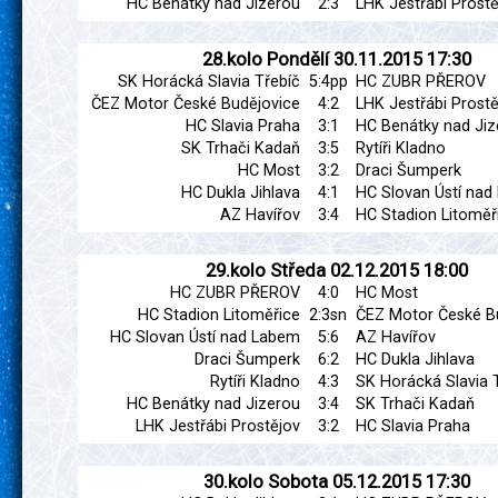
HC Benátky nad Jizerou
2:3
LHK Jestřábi Prostě
28.kolo
Pondělí
30.11.2015
17:30
SK Horácká Slavia Třebíč
5:4pp
HC ZUBR PŘEROV
ČEZ Motor České Budějovice
4:2
LHK Jestřábi Prostě
HC Slavia Praha
3:1
HC Benátky nad Jiz
SK Trhači Kadaň
3:5
Rytíři Kladno
HC Most
3:2
Draci Šumperk
HC Dukla Jihlava
4:1
HC Slovan Ústí na
AZ Havířov
3:4
HC Stadion Litoměř
29.kolo
Středa
02.12.2015
18:00
HC ZUBR PŘEROV
4:0
HC Most
HC Stadion Litoměřice
2:3sn
ČEZ Motor České B
HC Slovan Ústí nad Labem
5:6
AZ Havířov
Draci Šumperk
6:2
HC Dukla Jihlava
Rytíři Kladno
4:3
SK Horácká Slavia 
HC Benátky nad Jizerou
3:4
SK Trhači Kadaň
LHK Jestřábi Prostějov
3:2
HC Slavia Praha
30.kolo
Sobota
05.12.2015
17:30