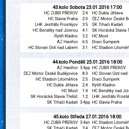
43.kolo
Sobota
23.01.2016
17:00
HC ZUBR PŘEROV
2:4
HC Dukla Jihlava
HC Slavia Praha
2:0
ČEZ Motor České B
LHK Jestřábi Prostějov
3:5
SK Trhači Kadaň
HC Benátky nad Jizerou
4:1
SK Horácká Slavia 
Rytíři Kladno
3:2
HC Most
AZ Havířov
6:5
Draci Šumperk
HC Slovan Ústí nad Labem
3:1
HC Stadion Litoměř
44.kolo
Pondělí
25.01.2016
18:00
AZ Havířov
3:4pp
HC ZUBR PŘEROV
ČEZ Motor České Budějovice
8:3
HC Slovan Ústí na
HC Stadion Litoměřice
2:5
Draci Šumperk
HC Dukla Jihlava
2:4
Rytíři Kladno
HC Most
1:4
HC Benátky nad Jiz
SK Horácká Slavia Třebíč
1:2
LHK Jestřábi Prostě
SK Trhači Kadaň
3:4pp
HC Slavia Praha
45.kolo
Středa
27.01.2016
18:00
HC ZUBR PŘEROV
3:4sn
HC Stadion Litoměř
SK Trhači Kadaň
3:4
ČEZ Motor České B