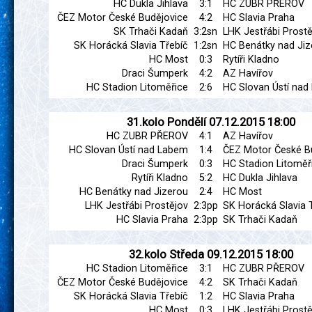
HC Dukla Jihlava
3:1
HC ZUBR PŘEROV
ČEZ Motor České Budějovice
4:2
HC Slavia Praha
SK Trhači Kadaň
3:2sn
LHK Jestřábi Prostě
SK Horácká Slavia Třebíč
1:2sn
HC Benátky nad Jiz
HC Most
0:3
Rytíři Kladno
Draci Šumperk
4:2
AZ Havířov
HC Stadion Litoměřice
2:6
HC Slovan Ústí na
31.kolo
Pondělí
07.12.2015
18:00
HC ZUBR PŘEROV
4:1
AZ Havířov
HC Slovan Ústí nad Labem
1:4
ČEZ Motor České B
Draci Šumperk
0:3
HC Stadion Litoměř
Rytíři Kladno
5:2
HC Dukla Jihlava
HC Benátky nad Jizerou
2:4
HC Most
LHK Jestřábi Prostějov
2:3pp
SK Horácká Slavia 
HC Slavia Praha
2:3pp
SK Trhači Kadaň
32.kolo
Středa
09.12.2015
18:00
HC Stadion Litoměřice
3:1
HC ZUBR PŘEROV
ČEZ Motor České Budějovice
4:2
SK Trhači Kadaň
SK Horácká Slavia Třebíč
1:2
HC Slavia Praha
HC Most
0:3
LHK Jestřábi Prostě