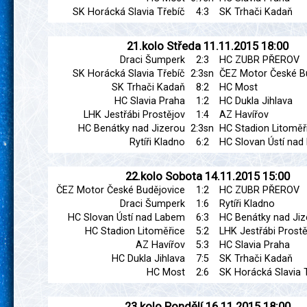
SK Horácká Slavia Třebíč
4:3
SK Trhači Kadaň
21.kolo
Středa
11.11.2015
18:00
Draci Šumperk
2:3
HC ZUBR PŘEROV
SK Horácká Slavia Třebíč
2:3sn
ČEZ Motor České B
SK Trhači Kadaň
8:2
HC Most
HC Slavia Praha
1:2
HC Dukla Jihlava
LHK Jestřábi Prostějov
1:4
AZ Havířov
HC Benátky nad Jizerou
2:3sn
HC Stadion Litoměř
Rytíři Kladno
6:2
HC Slovan Ústí na
22.kolo
Sobota
14.11.2015
15:00
ČEZ Motor České Budějovice
1:2
HC ZUBR PŘEROV
Draci Šumperk
1:6
Rytíři Kladno
HC Slovan Ústí nad Labem
6:3
HC Benátky nad Jiz
HC Stadion Litoměřice
5:2
LHK Jestřábi Prostě
AZ Havířov
5:3
HC Slavia Praha
HC Dukla Jihlava
7:5
SK Trhači Kadaň
HC Most
2:6
SK Horácká Slavia 
23.kolo
Pondělí
16.11.2015
18:00