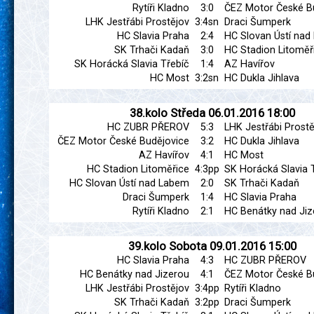
Rytíři Kladno
3:0
ČEZ Motor České B
LHK Jestřábi Prostějov
3:4sn
Draci Šumperk
HC Slavia Praha
2:4
HC Slovan Ústí na
SK Trhači Kadaň
3:0
HC Stadion Litoměř
SK Horácká Slavia Třebíč
1:4
AZ Havířov
HC Most
3:2sn
HC Dukla Jihlava
38.kolo
Středa
06.01.2016
18:00
HC ZUBR PŘEROV
5:3
LHK Jestřábi Prostě
ČEZ Motor České Budějovice
3:2
HC Dukla Jihlava
AZ Havířov
4:1
HC Most
HC Stadion Litoměřice
4:3pp
SK Horácká Slavia 
HC Slovan Ústí nad Labem
2:0
SK Trhači Kadaň
Draci Šumperk
1:4
HC Slavia Praha
Rytíři Kladno
2:1
HC Benátky nad Jiz
39.kolo
Sobota
09.01.2016
15:00
HC Slavia Praha
4:3
HC ZUBR PŘEROV
HC Benátky nad Jizerou
4:1
ČEZ Motor České B
LHK Jestřábi Prostějov
3:4pp
Rytíři Kladno
SK Trhači Kadaň
3:2pp
Draci Šumperk