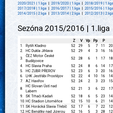
2020/2021 | 1.liga
|
2019/2020 | 1.liga
|
2018/2019 | 1.lig
2017/2018 | 1.liga
|
2016/2017 | 1.liga
|
2015/2016 | 1.lig
2014/2015 | 2.liga
|
2013/2014 | 2.liga
|
2012/2013 | 2.lig
Sezóna 2015/2016 | 1.liga
Z
V
Vp
Pp
P
1.
Rytíři Kladno
52
29
5
7
11
20
2.
HC Dukla Jihlava
52
29
4
3
16
16
ČEZ Motor České
3.
52
28
6
1
17
18
Budějovice
4.
HC Slavia Praha
52
24
8
6
14
17
5.
HC ZUBR PŘEROV
52
23
6
3
20
16
6.
LHK Jestřábi Prostějov
52
22
4
10
16
14
7.
AZ Havířov
52
24
2
3
23
15
HC Slovan Ústí nad
8.
52
21
3
6
22
17
Labem
9.
SK Trhači Kadaň
52
18
6
5
23
14
10.
HC Stadion Litoměřice
52
15
10
6
21
14
11.
SK Horácká Slavia Třebíč
52
17
6
7
22
12
12.
HC Benátky nad Jizerou
52
16
5
3
28
12