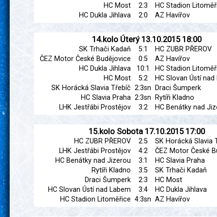
HC Most
2:3
HC Stadion Litoměř
HC Dukla Jihlava
2:0
AZ Havířov
14.kolo
Úterý
13.10.2015
18:00
SK Trhači Kadaň
5:1
HC ZUBR PŘEROV
ČEZ Motor České Budějovice
0:5
AZ Havířov
HC Dukla Jihlava
10:1
HC Stadion Litoměř
HC Most
5:2
HC Slovan Ústí na
SK Horácká Slavia Třebíč
2:3sn
Draci Šumperk
HC Slavia Praha
2:3sn
Rytíři Kladno
LHK Jestřábi Prostějov
3:2
HC Benátky nad Jiz
15.kolo
Sobota
17.10.2015
17:00
HC ZUBR PŘEROV
2:5
SK Horácká Slavia 
LHK Jestřábi Prostějov
4:2
ČEZ Motor České B
HC Benátky nad Jizerou
3:1
HC Slavia Praha
Rytíři Kladno
3:5
SK Trhači Kadaň
Draci Šumperk
2:3
HC Most
HC Slovan Ústí nad Labem
3:4
HC Dukla Jihlava
HC Stadion Litoměřice
4:3sn
AZ Havířov