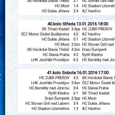
SK Horácká Slavia Třebíč
3:1
HC Slovan Ústí na
HC Most
1:4
HC Stadion Litoměř
HC Dukla Jihlava
2:4
AZ Havířov
40.kolo
Středa
13.01.2016
18:00
SK Trhači Kadaň
3:4pp
HC ZUBR PŘEROV
ČEZ Motor České Budějovice
4:2
AZ Havířov
HC Dukla Jihlava
0:1
HC Stadion Litoměř
HC Most
3:2sn
HC Slovan Ústí na
SK Horácká Slavia Třebíč
4:3sn
Draci Šumperk
HC Slavia Praha
4:2
Rytíři Kladno
LHK Jestřábi Prostějov
6:2
HC Benátky nad Jiz
41.kolo
Sobota
16.01.2016
17:00
HC ZUBR PŘEROV
4:2
SK Horácká Slavia 
LHK Jestřábi Prostějov
3:4sn
ČEZ Motor České B
HC Benátky nad Jizerou
3:4
HC Slavia Praha
Rytíři Kladno
6:1
SK Trhači Kadaň
Draci Šumperk
2:3pp
HC Most
HC Slovan Ústí nad Labem
3:4
HC Dukla Jihlava
HC Stadion Litoměřice
1:3
AZ Havířov