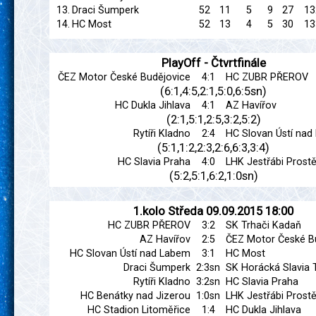
13.
Draci Šumperk
52
11
5
9
27
13
14.
HC Most
52
13
4
5
30
13
PlayOff - Čtvrtfinále
ČEZ Motor České Budějovice
4:1
HC ZUBR PŘEROV
(6:1,4:5,2:1,5:0,6:5sn)
HC Dukla Jihlava
4:1
AZ Havířov
(2:1,5:1,2:5,3:2,5:2)
Rytíři Kladno
2:4
HC Slovan Ústí na
(5:1,1:2,2:3,2:6,6:3,3:4)
HC Slavia Praha
4:0
LHK Jestřábi Prostě
(5:2,5:1,6:2,1:0sn)
1.kolo
Středa
09.09.2015
18:00
HC ZUBR PŘEROV
3:2
SK Trhači Kadaň
AZ Havířov
2:5
ČEZ Motor České B
HC Slovan Ústí nad Labem
3:1
HC Most
Draci Šumperk
2:3sn
SK Horácká Slavia 
Rytíři Kladno
3:2sn
HC Slavia Praha
HC Benátky nad Jizerou
1:0sn
LHK Jestřábi Prostě
HC Stadion Litoměřice
1:4
HC Dukla Jihlava