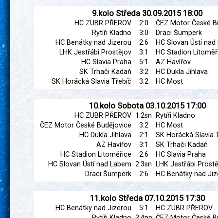
9.kolo
Středa
30.09.2015
18:00
HC ZUBR PŘEROV
2:0
ČEZ Motor České B
Rytíři Kladno
3:0
Draci Šumperk
HC Benátky nad Jizerou
2:6
HC Slovan Ústí na
LHK Jestřábi Prostějov
3:1
HC Stadion Litoměř
HC Slavia Praha
5:1
AZ Havířov
SK Trhači Kadaň
3:2
HC Dukla Jihlava
SK Horácká Slavia Třebíč
3:2
HC Most
10.kolo
Sobota
03.10.2015
17:00
HC ZUBR PŘEROV
1:2sn
Rytíři Kladno
ČEZ Motor České Budějovice
3:2
HC Most
HC Dukla Jihlava
2:1
SK Horácká Slavia 
AZ Havířov
3:1
SK Trhači Kadaň
HC Stadion Litoměřice
2:6
HC Slavia Praha
HC Slovan Ústí nad Labem
2:3sn
LHK Jestřábi Prostě
Draci Šumperk
2:6
HC Benátky nad Jiz
11.kolo
Středa
07.10.2015
17:30
HC Benátky nad Jizerou
5:1
HC ZUBR PŘEROV
Rytíři Kladno
3:4pp
ČEZ Motor České B