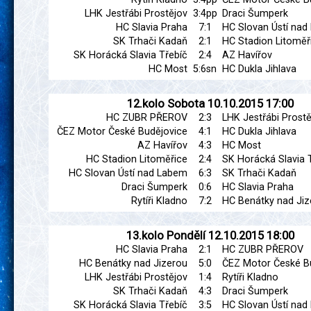
LHK Jestřábi Prostějov
3:4pp
Draci Šumperk
HC Slavia Praha
7:1
HC Slovan Ústí na
SK Trhači Kadaň
2:1
HC Stadion Litoměř
SK Horácká Slavia Třebíč
2:4
AZ Havířov
HC Most
5:6sn
HC Dukla Jihlava
12.kolo
Sobota
10.10.2015
17:00
HC ZUBR PŘEROV
2:3
LHK Jestřábi Prostě
ČEZ Motor České Budějovice
4:1
HC Dukla Jihlava
AZ Havířov
4:3
HC Most
HC Stadion Litoměřice
2:4
SK Horácká Slavia 
HC Slovan Ústí nad Labem
6:3
SK Trhači Kadaň
Draci Šumperk
0:6
HC Slavia Praha
Rytíři Kladno
7:2
HC Benátky nad Jiz
13.kolo
Pondělí
12.10.2015
18:00
HC Slavia Praha
2:1
HC ZUBR PŘEROV
HC Benátky nad Jizerou
5:0
ČEZ Motor České B
LHK Jestřábi Prostějov
1:4
Rytíři Kladno
SK Trhači Kadaň
4:3
Draci Šumperk
SK Horácká Slavia Třebíč
3:5
HC Slovan Ústí na