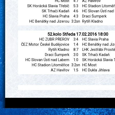
HC Most
4:7
AZ Havířov
SK Horácká Slavia Třebíč
5:3
HC Stadion Litoměř
SK Trhači Kadaň
4:6
HC Slovan Ústí na
HC Slavia Praha
4:3
Draci Šumperk
HC Benátky nad Jizerou
3:2sn
Rytíři Kladno
52.kolo
Středa
17.02.2016
18:00
HC ZUBR PŘEROV
3:4
HC Slavia Praha
ČEZ Motor České Budějovice
1:4
HC Benátky nad Jiz
Rytíři Kladno
8:7
LHK Jestřábi Prostě
Draci Šumperk
3:0
SK Trhači Kadaň
HC Slovan Ústí nad Labem
1:0
SK Horácká Slavia 
HC Stadion Litoměřice
3:2sn
HC Most
AZ Havířov
1:5
HC Dukla Jihlava