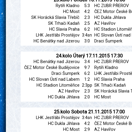
Rytíři Kladno
5:3
HC ZUBR PŘEROV
HC Most
4:2
ČEZ Motor České B
SK Horácká Slavia Třebíč
2:3
HC Dukla Jihlava
SK Trhači Kadaň
2:5
AZ Havířov
HC Slavia Praha
6:2
HC Stadion Litoměř
LHK Jestřábi Prostějov
3:4sn
HC Slovan Ústí na
HC Benátky nad Jizerou
3:0
Draci Šumperk
24.kolo
Úterý
17.11.2015
17:30
HC Benátky nad Jizerou
3:4
HC ZUBR PŘEROV
ČEZ Motor České Budějovice
9:7
Rytíři Kladno
Draci Šumperk
6:2
LHK Jestřábi Prostě
HC Slovan Ústí nad Labem
1:2
HC Slavia Praha
HC Stadion Litoměřice
2:3pp
SK Trhači Kadaň
AZ Havířov
2:3
SK Horácká Slavia 
HC Dukla Jihlava
2:0
HC Most
25.kolo
Sobota
21.11.2015
17:00
LHK Jestřábi Prostějov
3:4sn
HC ZUBR PŘEROV
HC Dukla Jihlava
4:2
ČEZ Motor České B
HC Most
2:9
AZ Havířov