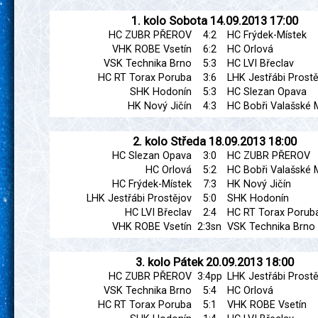
1. kolo
Sobota
14.09.2013
17:00
HC ZUBR PŘEROV
4:2
HC Frýdek-Místek
VHK ROBE Vsetín
6:2
HC Orlová
VSK Technika Brno
5:3
HC LVI Břeclav
HC RT Torax Poruba
3:6
LHK Jestřábi Prostě
SHK Hodonín
5:3
HC Slezan Opava
HK Nový Jičín
4:3
HC Bobři Valašské M
2. kolo
Středa
18.09.2013
18:00
HC Slezan Opava
3:0
HC ZUBR PŘEROV
HC Orlová
5:2
HC Bobři Valašské M
HC Frýdek-Místek
7:3
HK Nový Jičín
LHK Jestřábi Prostějov
5:0
SHK Hodonín
HC LVI Břeclav
2:4
HC RT Torax Porub
VHK ROBE Vsetín
2:3sn
VSK Technika Brno
3. kolo
Pátek
20.09.2013
18:00
HC ZUBR PŘEROV
3:4pp
LHK Jestřábi Prostě
VSK Technika Brno
5:4
HC Orlová
HC RT Torax Poruba
5:1
VHK ROBE Vsetín