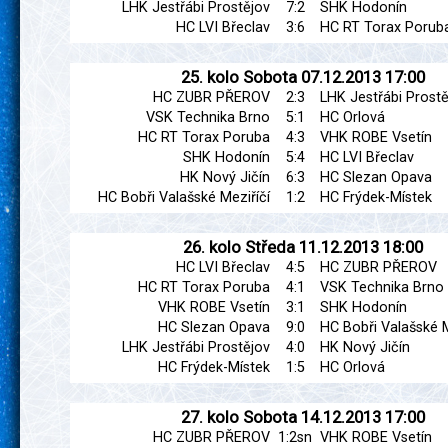
LHK Jestřábi Prostějov
7:2
SHK Hodonín
HC LVI Břeclav
3:6
HC RT Torax Porub
25. kolo
Sobota
07.12.2013
17:00
HC ZUBR PŘEROV
2:3
LHK Jestřábi Prostě
VSK Technika Brno
5:1
HC Orlová
HC RT Torax Poruba
4:3
VHK ROBE Vsetín
SHK Hodonín
5:4
HC LVI Břeclav
HK Nový Jičín
6:3
HC Slezan Opava
HC Bobři Valašské Meziříčí
1:2
HC Frýdek-Místek
26. kolo
Středa
11.12.2013
18:00
HC LVI Břeclav
4:5
HC ZUBR PŘEROV
HC RT Torax Poruba
4:1
VSK Technika Brno
VHK ROBE Vsetín
3:1
SHK Hodonín
HC Slezan Opava
9:0
HC Bobři Valašské M
LHK Jestřábi Prostějov
4:0
HK Nový Jičín
HC Frýdek-Místek
1:5
HC Orlová
27. kolo
Sobota
14.12.2013
17:00
HC ZUBR PŘEROV
1:2sn
VHK ROBE Vsetín