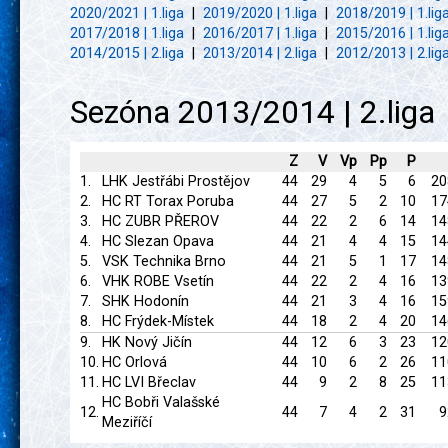
2020/2021 | 1.liga
|
2019/2020 | 1.liga
|
2018/2019 | 1.lig
2017/2018 | 1.liga
|
2016/2017 | 1.liga
|
2015/2016 | 1.lig
2014/2015 | 2.liga
|
2013/2014 | 2.liga
|
2012/2013 | 2.lig
Sezóna 2013/2014 | 2.liga
Z
V
Vp
Pp
P
1.
LHK Jestřábi Prostějov
44
29
4
5
6
20
2.
HC RT Torax Poruba
44
27
5
2
10
17
3.
HC ZUBR PŘEROV
44
22
2
6
14
14
4.
HC Slezan Opava
44
21
4
4
15
14
5.
VSK Technika Brno
44
21
5
1
17
14
6.
VHK ROBE Vsetín
44
22
2
4
16
13
7.
SHK Hodonín
44
21
3
4
16
15
8.
HC Frýdek-Místek
44
18
2
4
20
14
9.
HK Nový Jičín
44
12
6
3
23
12
10.
HC Orlová
44
10
6
2
26
11
11.
HC LVI Břeclav
44
9
2
8
25
11
HC Bobři Valašské
12.
44
7
4
2
31
9
Meziříčí