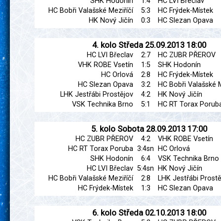
SHK Hodonín
1:4
HC LVI Břeclav
HC Bobři Valašské Meziříčí
5:3
HC Frýdek-Místek
HK Nový Jičín
0:3
HC Slezan Opava
4. kolo
Středa
25.09.2013
18:00
HC LVI Břeclav
2:7
HC ZUBR PŘEROV
VHK ROBE Vsetín
1:5
SHK Hodonín
HC Orlová
2:8
HC Frýdek-Místek
HC Slezan Opava
3:2
HC Bobři Valašské M
LHK Jestřábi Prostějov
4:2
HK Nový Jičín
VSK Technika Brno
5:1
HC RT Torax Porub
5. kolo
Sobota
28.09.2013
17:00
HC ZUBR PŘEROV
4:2
VHK ROBE Vsetín
HC RT Torax Poruba
3:4sn
HC Orlová
SHK Hodonín
6:4
VSK Technika Brno
HC LVI Břeclav
5:4sn
HK Nový Jičín
HC Bobři Valašské Meziříčí
2:8
LHK Jestřábi Prostě
HC Frýdek-Místek
1:3
HC Slezan Opava
6. kolo
Středa
02.10.2013
18:00