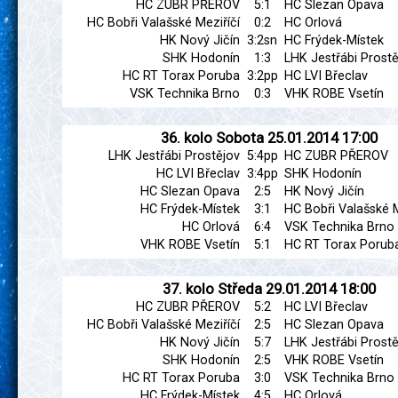
HC ZUBR PŘEROV
5:1
HC Slezan Opava
HC Bobři Valašské Meziříčí
0:2
HC Orlová
HK Nový Jičín
3:2sn
HC Frýdek-Místek
SHK Hodonín
1:3
LHK Jestřábi Prostě
HC RT Torax Poruba
3:2pp
HC LVI Břeclav
VSK Technika Brno
0:3
VHK ROBE Vsetín
36. kolo
Sobota
25.01.2014
17:00
LHK Jestřábi Prostějov
5:4pp
HC ZUBR PŘEROV
HC LVI Břeclav
3:4pp
SHK Hodonín
HC Slezan Opava
2:5
HK Nový Jičín
HC Frýdek-Místek
3:1
HC Bobři Valašské M
HC Orlová
6:4
VSK Technika Brno
VHK ROBE Vsetín
5:1
HC RT Torax Porub
37. kolo
Středa
29.01.2014
18:00
HC ZUBR PŘEROV
5:2
HC LVI Břeclav
HC Bobři Valašské Meziříčí
2:5
HC Slezan Opava
HK Nový Jičín
5:7
LHK Jestřábi Prostě
SHK Hodonín
2:5
VHK ROBE Vsetín
HC RT Torax Poruba
3:0
VSK Technika Brno
HC Frýdek-Místek
4:5
HC Orlová