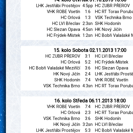
LHK Jestřábi Prostějov
4:5pp
HC ZUBR PŘEROV
VHK ROBE Vsetín
1:6
HC RT Torax Porub
HC Orlová
1:3
VSK Technika Brno
HC LVI Břeclav
2:3sn
SHK Hodonín
HC Slezan Opava
4:5sn
HK Nový Jičín
HC Frýdek-Místek
1:2sn
HC Bobři Valašské M
15. kolo
Sobota
02.11.2013
17:00
HC ZUBR PŘEROV
3:1
HC LVI Břeclav
HC Orlová
5:2
HC Frýdek-Místek
HC Bobři Valašské Meziříčí
3:6
HC Slezan Opava
HK Nový Jičín
2:4
LHK Jestřábi Prostě
SHK Hodonín
7:4
VHK ROBE Vsetín
VSK Technika Brno
4:3sn
HC RT Torax Porub
16. kolo
Středa
06.11.2013
18:00
VHK ROBE Vsetín
7:4
HC ZUBR PŘEROV
HC Orlová
2:3
HC RT Torax Porub
VSK Technika Brno
3:6
SHK Hodonín
HK Nový Jičín
3:2sn
HC LVI Břeclav
LHK Jestřábi Prostějov
5:3
HC Bobři Valašské M