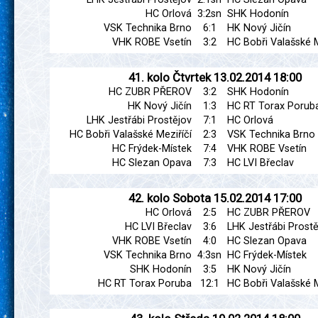
HC Orlová
3:2sn
SHK Hodonín
VSK Technika Brno
6:1
HK Nový Jičín
VHK ROBE Vsetín
3:2
HC Bobři Valašské M
41. kolo
Čtvrtek
13.02.2014
18:00
HC ZUBR PŘEROV
3:2
SHK Hodonín
HK Nový Jičín
1:3
HC RT Torax Porub
LHK Jestřábi Prostějov
7:1
HC Orlová
HC Bobři Valašské Meziříčí
2:3
VSK Technika Brno
HC Frýdek-Místek
7:4
VHK ROBE Vsetín
HC Slezan Opava
7:3
HC LVI Břeclav
42. kolo
Sobota
15.02.2014
17:00
HC Orlová
2:5
HC ZUBR PŘEROV
HC LVI Břeclav
3:6
LHK Jestřábi Prostě
VHK ROBE Vsetín
4:0
HC Slezan Opava
VSK Technika Brno
4:3sn
HC Frýdek-Místek
SHK Hodonín
3:5
HK Nový Jičín
HC RT Torax Poruba
12:1
HC Bobři Valašské M