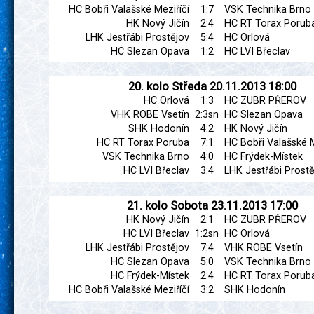
HC Bobři Valašské Meziříčí
1:7
VSK Technika Brno
HK Nový Jičín
2:4
HC RT Torax Porub
LHK Jestřábi Prostějov
5:4
HC Orlová
HC Slezan Opava
1:2
HC LVI Břeclav
20. kolo
Středa
20.11.2013
18:00
HC Orlová
1:3
HC ZUBR PŘEROV
VHK ROBE Vsetín
2:3sn
HC Slezan Opava
SHK Hodonín
4:2
HK Nový Jičín
HC RT Torax Poruba
7:1
HC Bobři Valašské M
VSK Technika Brno
4:0
HC Frýdek-Místek
HC LVI Břeclav
3:4
LHK Jestřábi Prostě
21. kolo
Sobota
23.11.2013
17:00
HK Nový Jičín
2:1
HC ZUBR PŘEROV
HC LVI Břeclav
1:2sn
HC Orlová
LHK Jestřábi Prostějov
7:4
VHK ROBE Vsetín
HC Slezan Opava
5:0
VSK Technika Brno
HC Frýdek-Místek
2:4
HC RT Torax Porub
HC Bobři Valašské Meziříčí
3:2
SHK Hodonín