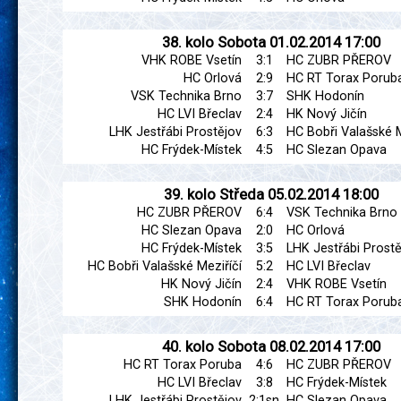
38. kolo
Sobota
01.02.2014
17:00
VHK ROBE Vsetín
3:1
HC ZUBR PŘEROV
HC Orlová
2:9
HC RT Torax Porub
VSK Technika Brno
3:7
SHK Hodonín
HC LVI Břeclav
2:4
HK Nový Jičín
LHK Jestřábi Prostějov
6:3
HC Bobři Valašské M
HC Frýdek-Místek
4:5
HC Slezan Opava
39. kolo
Středa
05.02.2014
18:00
HC ZUBR PŘEROV
6:4
VSK Technika Brno
HC Slezan Opava
2:0
HC Orlová
HC Frýdek-Místek
3:5
LHK Jestřábi Prostě
HC Bobři Valašské Meziříčí
5:2
HC LVI Břeclav
HK Nový Jičín
2:4
VHK ROBE Vsetín
SHK Hodonín
6:4
HC RT Torax Porub
40. kolo
Sobota
08.02.2014
17:00
HC RT Torax Poruba
4:6
HC ZUBR PŘEROV
HC LVI Břeclav
3:8
HC Frýdek-Místek
LHK Jestřábi Prostějov
2:1sn
HC Slezan Opava