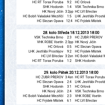
HC RT Torax Poruba
9:2
HC Orlová
SHK Hodonín
1:4
VSK Technika Brno
HK Nový Jičín
3:2pp
HC LVI Břeclav
HC Bobři Valašské Meziříčí
1:5
LHK Jestřábi Prostě
HC Slezan Opava
12:4
HC Frýdek-Místek
28. kolo
Středa
18.12.2013
18:00
VSK Technika Brno
2:3
HC ZUBR PŘEROV
VHK ROBE Vsetín
2:3pp
HK Nový Jičín
HC Orlová
0:5
HC Slezan Opava
LHK Jestřábi Prostějov
9:2
HC Frýdek-Místek
HC LVI Břeclav
3:2sn
HC Bobři Valašské M
HC RT Torax Poruba
1:2
SHK Hodonín
29. kolo
Pátek
20.12.2013
18:00
HC ZUBR PŘEROV
3:4sn
HC RT Torax Porub
HC Slezan Opava
2:4
LHK Jestřábi Prostě
SHK Hodonín
3:1
HC Orlová
HK Nový Jičín
2:4
VSK Technika Brno
HC Bobři Valašské Meziříčí
2:3
VHK ROBE Vsetín
HC Frýdek-Místek
6:1
HC LVI Břeclav