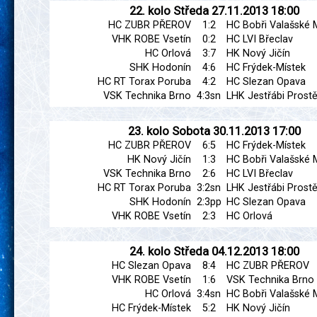
22. kolo
Středa
27.11.2013
18:00
HC ZUBR PŘEROV
1:2
HC Bobři Valašské M
VHK ROBE Vsetín
0:2
HC LVI Břeclav
HC Orlová
3:7
HK Nový Jičín
SHK Hodonín
4:6
HC Frýdek-Místek
HC RT Torax Poruba
4:2
HC Slezan Opava
VSK Technika Brno
4:3sn
LHK Jestřábi Prostě
23. kolo
Sobota
30.11.2013
17:00
HC ZUBR PŘEROV
6:5
HC Frýdek-Místek
HK Nový Jičín
1:3
HC Bobři Valašské M
VSK Technika Brno
2:6
HC LVI Břeclav
HC RT Torax Poruba
3:2sn
LHK Jestřábi Prostě
SHK Hodonín
2:3pp
HC Slezan Opava
VHK ROBE Vsetín
2:3
HC Orlová
24. kolo
Středa
04.12.2013
18:00
HC Slezan Opava
8:4
HC ZUBR PŘEROV
VHK ROBE Vsetín
1:6
VSK Technika Brno
HC Orlová
3:4sn
HC Bobři Valašské M
HC Frýdek-Místek
5:2
HK Nový Jičín