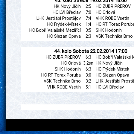
43. kolo
Středa
19.02.2014
18:00
HK Nový Jičín
2:5
HC ZUBR PŘEROV
HC LVI Břeclav
7:0
HC Orlová
LHK Jestřábi Prostějov
7:4
VHK ROBE Vsetín
HC Frýdek-Místek
1:4
HC RT Torax Porub
HC Bobři Valašské Meziříčí
3:5
SHK Hodonín
HC Slezan Opava
2:3
VSK Technika Brno
44. kolo
Sobota
22.02.2014
17:00
HC ZUBR PŘEROV
6:3
HC Bobři Valašské M
HC Orlová
3:2sn
HK Nový Jičín
SHK Hodonín
6:3
HC Frýdek-Místek
HC RT Torax Poruba
3:0
HC Slezan Opava
VSK Technika Brno
3:2
LHK Jestřábi Prostě
VHK ROBE Vsetín
5:1
HC LVI Břeclav