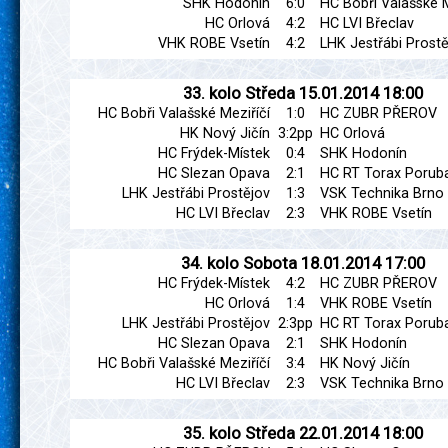
SHK Hodonín
6:0
HC Bobři Valašské M
HC Orlová
4:2
HC LVI Břeclav
VHK ROBE Vsetín
4:2
LHK Jestřábi Prostě
33. kolo
Středa
15.01.2014
18:00
HC Bobři Valašské Meziříčí
1:0
HC ZUBR PŘEROV
HK Nový Jičín
3:2pp
HC Orlová
HC Frýdek-Místek
0:4
SHK Hodonín
HC Slezan Opava
2:1
HC RT Torax Porub
LHK Jestřábi Prostějov
1:3
VSK Technika Brno
HC LVI Břeclav
2:3
VHK ROBE Vsetín
34. kolo
Sobota
18.01.2014
17:00
HC Frýdek-Místek
4:2
HC ZUBR PŘEROV
HC Orlová
1:4
VHK ROBE Vsetín
LHK Jestřábi Prostějov
2:3pp
HC RT Torax Porub
HC Slezan Opava
2:1
SHK Hodonín
HC Bobři Valašské Meziříčí
3:4
HK Nový Jičín
HC LVI Břeclav
2:3
VSK Technika Brno
35. kolo
Středa
22.01.2014
18:00