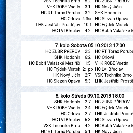
VSK Technika Brno
5:2
HC ZUBR PŘEROV
VHK ROBE Vsetín
3:1
HK Nový Jičín
HC RT Torax Poruba
3:2
SHK Hodonín
HC Orlová
4:3sn
HC Slezan Opava
LHK Jestřábi Prostějov
10:1
HC Frýdek-Místek
HC LVI Břeclav
4:2
HC Bobři Valašské M
7. kolo
Sobota
05.10.2013
17:00
HC ZUBR PŘEROV
2:3
HC RT Torax Porub
SHK Hodonín
6:2
HC Orlová
HC Bobři Valašské Meziříčí
1:5
VHK ROBE Vsetín
HC Frýdek-Místek
2:1pp
HC LVI Břeclav
HK Nový Jičín
2:7
VSK Technika Brno
HC Slezan Opava
5:3
LHK Jestřábi Prostě
8. kolo
Středa
09.10.2013
18:00
SHK Hodonín
2:7
HC ZUBR PŘEROV
VHK ROBE Vsetín
2:4
HC Frýdek-Místek
HC Orlová
2:7
LHK Jestřábi Prostě
HC LVI Břeclav
6:3
HC Slezan Opava
VSK Technika Brno
4:2
HC Bobři Valašské M
HC RT Torax Poruba
5:1
HK Nový Jičín