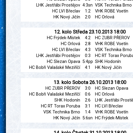
LHK Jestřábi Prostějov
4:3sn
VSK Technika Brno
HC LVI Břeclav
1:2
VHK ROBE Vsetín
HK Nový Jičín
2:0
HC Orlová
12. kolo
Středa
23.10.2013
18:00
HC Frýdek-Místek
4:2
HC ZUBR PŘEROV
HC Orlová
2:8
VHK ROBE Vsetín
HC LVI Břeclav
4:3
VSK Technika Brno
LHK Jestřábi Prostějov
0:3
HC RT Torax Porub
HC Slezan Opava
5:4pp
SHK Hodonín
HC Bobři Valašské Meziříčí
4:1
HK Nový Jičín
13. kolo
Sobota
26.10.2013
18:00
HC ZUBR PŘEROV
3:0
HC Slezan Opava
HC Bobři Valašské Meziříčí
0:6
HC Orlová
SHK Hodonín
2:6
LHK Jestřábi Prostě
HC RT Torax Poruba
3:1
HC LVI Břeclav
VSK Technika Brno
1:4
VHK ROBE Vsetín
HK Nový Jičín
5:6sn
HC Frýdek-Místek
14. kolo
Čtvrtek
31.10.2013
18:00