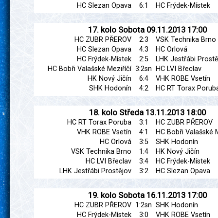
HC Slezan Opava
6:1
HC Frýdek-Místek
17. kolo
Sobota
09.11.2013
17:00
HC ZUBR PŘEROV
2:3
VSK Technika Brno
HC Slezan Opava
4:3
HC Orlová
HC Frýdek-Místek
2:5
LHK Jestřábi Prostě
HC Bobři Valašské Meziříčí
3:2sn
HC LVI Břeclav
HK Nový Jičín
6:4
VHK ROBE Vsetín
SHK Hodonín
4:2
HC RT Torax Porub
18. kolo
Středa
13.11.2013
18:00
HC RT Torax Poruba
3:1
HC ZUBR PŘEROV
VHK ROBE Vsetín
4:1
HC Bobři Valašské M
HC Orlová
3:5
SHK Hodonín
VSK Technika Brno
1:4
HK Nový Jičín
HC LVI Břeclav
3:4
HC Frýdek-Místek
LHK Jestřábi Prostějov
3:2
HC Slezan Opava
19. kolo
Sobota
16.11.2013
17:00
HC ZUBR PŘEROV
1:2sn
SHK Hodonín
HC Frýdek-Místek
3:0
VHK ROBE Vsetín