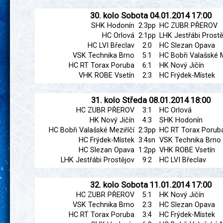
30. kolo
Sobota
04.01.2014
17:00
SHK Hodonín
2:3pp
HC ZUBR PŘEROV
HC Orlová
2:1pp
LHK Jestřábi Prostě
HC LVI Břeclav
2:0
HC Slezan Opava
VSK Technika Brno
5:1
HC Bobři Valašské M
HC RT Torax Poruba
6:1
HK Nový Jičín
VHK ROBE Vsetín
2:3
HC Frýdek-Místek
31. kolo
Středa
08.01.2014
18:00
HC ZUBR PŘEROV
3:1
HC Orlová
HK Nový Jičín
4:3
SHK Hodonín
HC Bobři Valašské Meziříčí
2:3pp
HC RT Torax Porub
HC Frýdek-Místek
3:4sn
VSK Technika Brno
HC Slezan Opava
1:2pp
VHK ROBE Vsetín
LHK Jestřábi Prostějov
9:2
HC LVI Břeclav
32. kolo
Sobota
11.01.2014
17:00
HC ZUBR PŘEROV
5:1
HK Nový Jičín
VSK Technika Brno
2:3
HC Slezan Opava
HC RT Torax Poruba
3:4
HC Frýdek-Místek