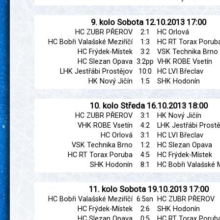
9. kolo
Sobota
12.10.2013
17:00
HC ZUBR PŘEROV
2:1
HC Orlová
HC Bobři Valašské Meziříčí
1:3
HC RT Torax Porub
HC Frýdek-Místek
3:2
VSK Technika Brno
HC Slezan Opava
3:2pp
VHK ROBE Vsetín
LHK Jestřábi Prostějov
10:0
HC LVI Břeclav
HK Nový Jičín
1:5
SHK Hodonín
10. kolo
Středa
16.10.2013
18:00
HC ZUBR PŘEROV
3:1
HK Nový Jičín
VHK ROBE Vsetín
4:2
LHK Jestřábi Prostě
HC Orlová
3:1
HC LVI Břeclav
VSK Technika Brno
1:2
HC Slezan Opava
HC RT Torax Poruba
4:5
HC Frýdek-Místek
SHK Hodonín
8:1
HC Bobři Valašské M
11. kolo
Sobota
19.10.2013
17:00
HC Bobři Valašské Meziříčí
6:5sn
HC ZUBR PŘEROV
HC Frýdek-Místek
2:6
SHK Hodonín
HC Slezan Opava
0:5
HC RT Torax Porub