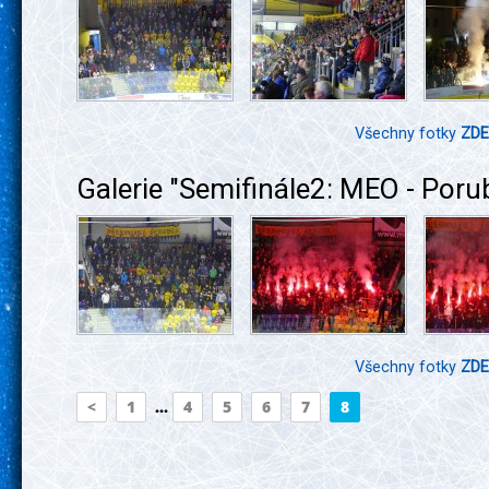
Všechny fotky
ZDE
Galerie "Semifinále2: MEO - Poru
Všechny fotky
ZDE
<
1
...
4
5
6
7
8