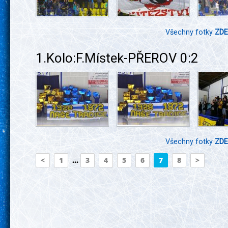
Všechny fotky
ZDE
1.Kolo:F.Místek-PŘEROV 0:2
Všechny fotky
ZDE
<
1
...
3
4
5
6
7
8
>