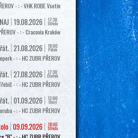
EROV - : - VHK ROBE Vsetín
17:30
NAJ
19.08.2026
Středa
ŘEROV - : - Cracovia Kraków
18:00
řát.
21.08.2026
Pátek
mperk - : - HC ZUBR PŘEROV
17:30
řát.
27.08.2026
Čtvrtek
Třebíč - : - HC ZUBR PŘEROV
17:00
řát.
01.09.2026
Úterý
oruba - : - HC ZUBR PŘEROV
18:00
kolo
09.09.2026
Středa
e "B" - : - HC ZUBR PŘEROV