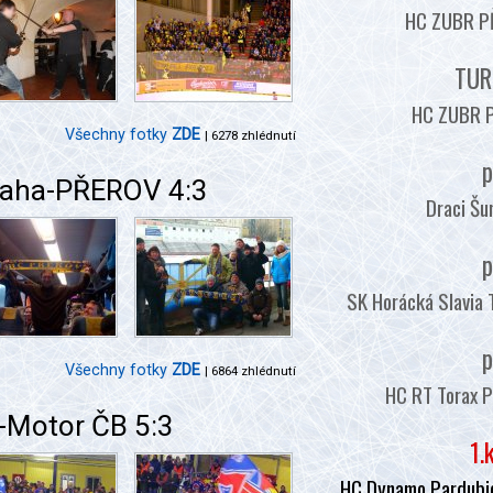
HC ZUBR PŘ
TUR
HC ZUBR P
Všechny fotky
ZDE
| 6278 zhlédnutí
p
Praha-PŘEROV 4:3
Draci Šu
p
SK Horácká Slavia 
p
Všechny fotky
ZDE
| 6864 zhlédnutí
HC RT Torax P
-Motor ČB 5:3
1.
HC Dynamo Pardubic