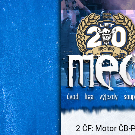
úvod
liga
výjezdy
soup
2 ČF: Motor ČB-