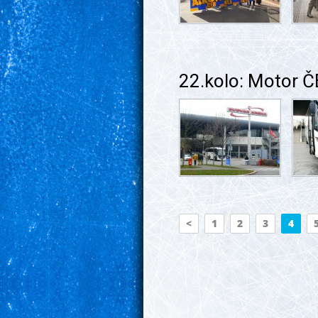
22.kolo: Motor 
<
1
2
3
4