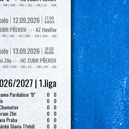
: - TAB | HAV - : - KOL | SLA - : - VSE | LIT - : - SOK
17:00
kolo
12.09.2026
Sobota
UBR PŘEROV - : - AZ Havířov
: - TŘE | TAB - : - JIH | FMI - : - ZLN | CHO - : - SLA
16:00
kolo
13.09.2026
Neděle
i Zlín - : - HC ZUBR PŘEROV
: - CHO | HAV - : - VSE | LIT - : - TAB | JIH - : - SLA
026/2027 | 1.liga
amo Pardubice "B"
0
0
ín
0
0
 Chomutov
0
0
rani Zlín
0
0
via Praha
0
0
ácká Slavia Třebíč
0
0