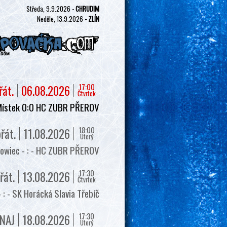
Středa, 9.9.2026 -
CHRUDIM
Neděle, 13.9.2026
- ZLÍN
17:00
řát.
06.08.2026
Čtvrtek
Místek 0:0 HC ZUBR PŘEROV
18:00
řát.
11.08.2026
Úterý
owiec - : - HC ZUBR PŘEROV
17:30
řát.
13.08.2026
Čtvrtek
 - SK Horácká Slavia Třebíč
17:30
NAJ
18.08.2026
Úterý