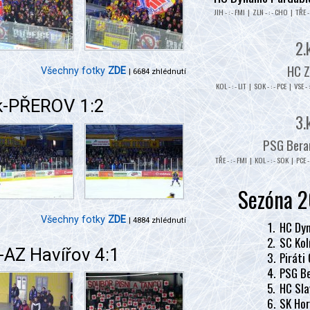
JIH - : - FMI | ZLN - : - CHO | TŘE - 
2.
HC Z
Všechny fotky
ZDE
| 6684 zhlédnutí
KOL - : - LIT | SOK - : - PCE | VSE - 
k-PŘEROV 1:2
3.
PSG Beran
TŘE - : - FMI | KOL - : - SOK | PCE - 
Sezóna 2
Všechny fotky
ZDE
| 4884 zhlédnutí
1.
HC Dyn
2.
SC Kol
-AZ Havířov 4:1
3.
Piráti
4.
PSG Be
5.
HC Sla
6.
SK Hor