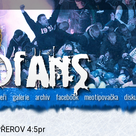
eři
galerie
archiv
facebook
meotipovačka
disk
PŘEROV 4:5pr