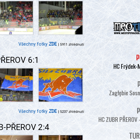
Všechny fotky
ZDE
| 5911 zhlédnutí
p
PŘEROV 6:1
HC Frýdek-
p
Zagłębie Sosn
p
Všechny fotky
ZDE
| 5237 zhlédnutí
HC ZUBR PŘEROV - :
ČB-PŘEROV 2:4
TUR