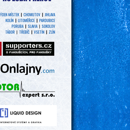
ÝDEK-MÍSTEK
|
CHOMUTOV
|
JIHLAVA
KOLÍN
|
LITOMĚŘICE
|
PARDUBICE
PORUBA
|
SLAVIA
|
SOKOLOV
TÁBOR
|
TŘEBÍČ
|
VSETÍN
|
ZLÍN