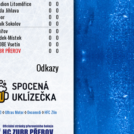
dion Litoměřice
0
0
la Jihlava
0
0
bor
0
0
ík Sokolov
0
0
ířov
0
0
dek-Místek
0
0
OBE Vsetín
0
0
BR PŘEROV
0
0
Odkazy
3
◊
Ultras Motor
◊
Ovcomrdi
◊
HFC Zlín