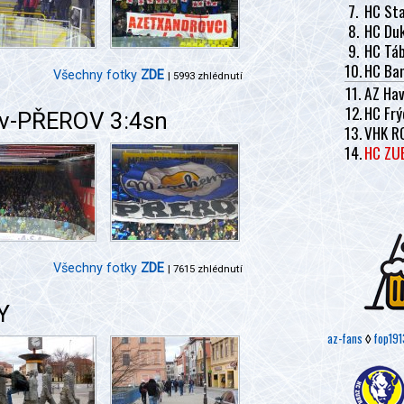
7.
HC Sta
8.
HC Duk
9.
HC Tá
10.
HC Ban
Všechny fotky
ZDE
| 5993 zhlédnutí
11.
AZ Hav
12.
HC Frý
jov-PŘEROV 3:4sn
13.
VHK R
14.
HC ZU
Všechny fotky
ZDE
| 7615 zhlédnutí
Y
az-fans
◊
fop191