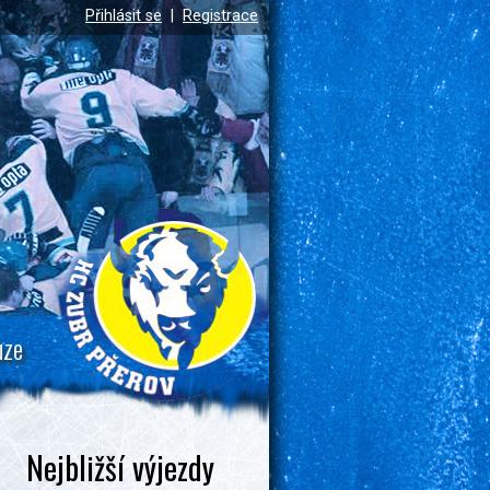
Přihlásit se
|
Registrace
uze
Nejbližší výjezdy