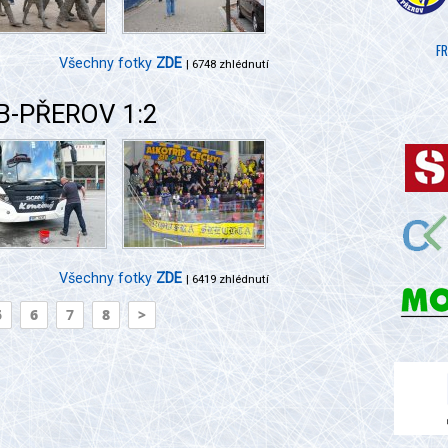
FR
Všechny fotky
ZDE
| 6748 zhlédnutí
ČB-PŘEROV 1:2
Všechny fotky
ZDE
| 6419 zhlédnutí
5
6
7
8
>